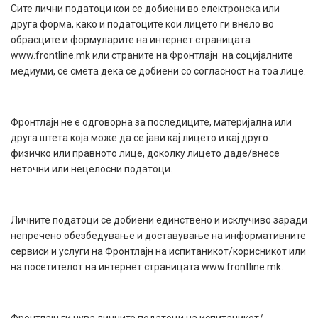
Сите лични податоци кои се добиени во електронска или
друга форма, како и податоците кои лицето ги внело во
обрасците и формуларите на интернет страницата
www.frontline.mk или страните на Фронтлајн на социјалните
медиуми, се смета дека се добиени со согласност на тоа лице.
Фронтлајн не е одговорна за последиците, материјална или
друга штета која може да се јави кај лицето и кај друго
физичко или правното лице, доколку лицето даде/внесе
неточни или нецелосни податоци.
Личните податоци се добиени единствено и исклучиво заради
непречено обезбедување и доставување на информативните
сервиси и услуги на Фронтлајн на испитаникот/корисникот или
на посетителот на интернет страницата www.frontline.mk.