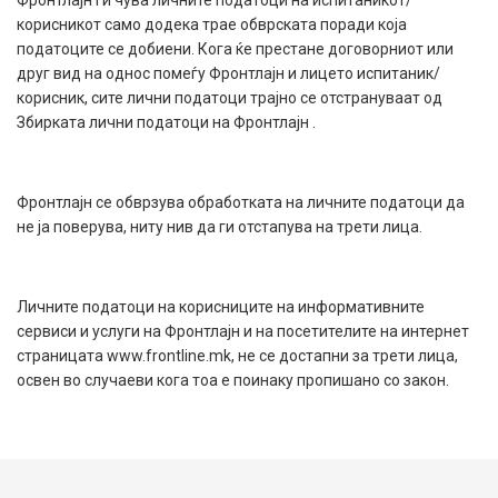
Фронтлајн ги чува личните податоци на испитаникот/
корисникот само додека трае обврската поради која
податоците се добиени. Кога ќе престане договорниот или
друг вид на однос помеѓу Фронтлајн и лицето испитаник/
корисник, сите лични податоци трајно се отстрануваат од
Збирката лични податоци на Фронтлајн .
Фронтлајн се обврзува обработката на личните податоци да
не ја поверува, ниту нив да ги отстапува на трети лица.
Личните податоци на корисниците на информативните
сервиси и услуги на Фронтлајн и на посетителите на интернет
страницата www.frontline.mk, не се достапни за трети лица,
освен во случаеви кога тоа е поинаку пропишано со закон.