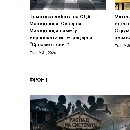
Тематска дебата на СДА
Митева
Македонија: Северна
еден 
Македонија помеѓу
Струм
европската интеграција и
незав
“Српскиот свет”
JULY 3
JULY 31, 2026
ФРОНТ