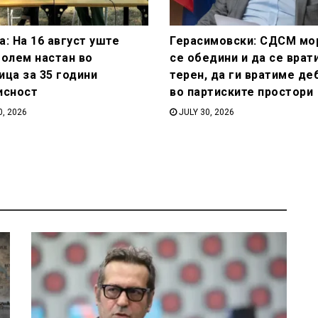
: На 16 август уште
Герасимовски: СДСМ мо
голем настан во
се обедини и да се врат
ица за 35 години
терен, да ги вратиме де
исност
во партиските простори
0, 2026
JULY 30, 2026