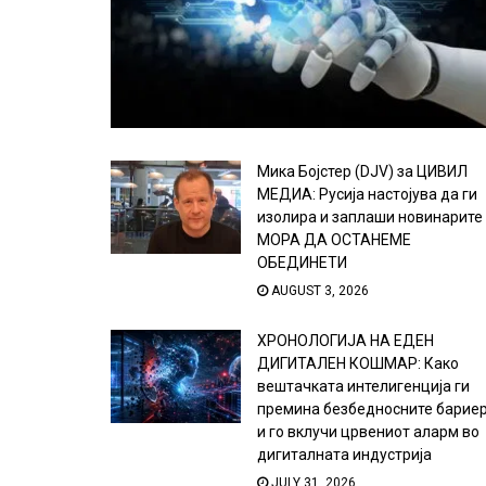
Мика Бојстер (DJV) за ЦИВИЛ
МЕДИА: Русија настојува да ги
изолира и заплаши новинарите
МОРА ДА ОСТАНЕМЕ
ОБЕДИНЕТИ
AUGUST 3, 2026
ХРОНОЛОГИЈА НА ЕДЕН
ДИГИТАЛЕН КОШМАР: Како
вештачката интелигенција ги
премина безбедносните барие
и го вклучи црвениот аларм во
дигиталната индустрија
JULY 31, 2026