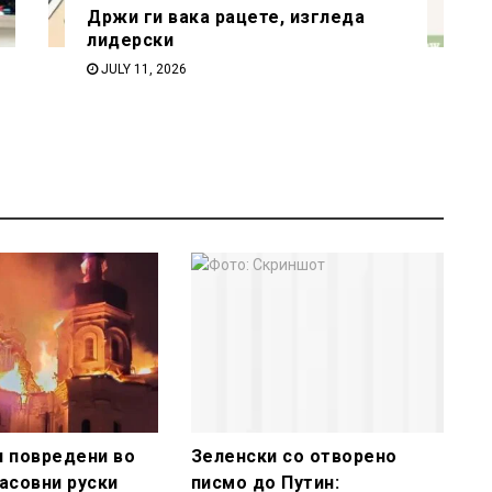
Држи ги вака рацете, изгледа
лидерски
JULY 11, 2026
и повредени во
Зеленски со отворено
масовни руски
писмо до Путин: