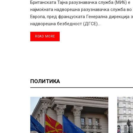
Британската Тајна разузнавачка служба (МИ6) е
најмоќната надворешна разузнавачка служба во
Европа, пред француската Генерална дирекција 
надворешна безбедност (ДГСЕ)...
DETAILS
READ MORE
ПОЛИТИКА