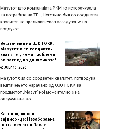
Мазутот што компанијата РКМ го испорачувала
за потребите на ТЕЦ Неготино бил со соодветен
квалитет, не предизвикувал загадување на
воздухот...
Вештачење на ОЈО ГОКК:
Мазутот е со соодветен
квалитет, нема проблеми
во поглед на динамиката!
JULY 13, 2026
Мазутот бил со соодветен квалитет, потврдува
вештачењето нарачано од ОЈО ГОКК за
предметот „Мазут“ кој моментално е на
одлучување во...
Канцони, вино и
зајдисонце: Незаборавна
летна вечер со Павле