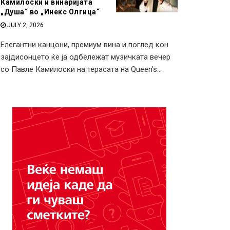
Камилоски и винаријата
„Душа“ во „Инекс Олгица“
JULY 2, 2026
Елегантни канцони, премиум вина и поглед кон
зајдисонцето ќе ја одбележат музичката вечер
со Павле Камилоски на терасата на Queen’s...