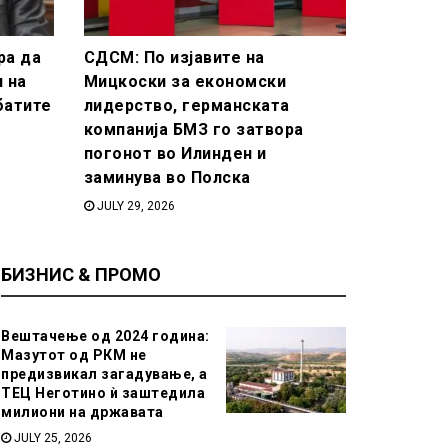
ра да
СДСМ: По изјавите на
и на
Мицкоски за економски
батите
лидерство, германската
компанија БМЗ го затвора
погонот во Илинден и
заминува во Полска
JULY 29, 2026
БИЗНИС & ПРОМО
Вештачење од 2024 година:
Мазутот од РКМ не
предизвикал загадување, а
ТЕЦ Неготино ѝ заштедила
милиони на државата
JULY 25, 2026