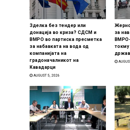
Зделка без тендер или
Жерно
донација во криза? СДСМ и
за нав
ВМРО во партиска пресметка
ВМРО-
за набавката на вода од
токму
компанијата на
држав
градоначалникот на
AUGUST
Кавадарци
AUGUST 5, 2026