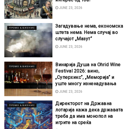
JUNE 23, 2026
Загадување нема, економска
ПРОМО & БИЗНИС
штета нема. Нема случај во
случајот „Мазут“
JUNE 23, 2026
Винарија Душа на Ohrid Wine
ПРОМО & БИЗНИС
Festival 2026: вино,
„Суперхикс“, „Меморија“ и
уште многу изненадувања
JUNE 23, 2026
Директорот на Државна
ПРОМО & БИЗНИС
лотарија кажа дека државата
треба да има монопол на
игрите на среќа