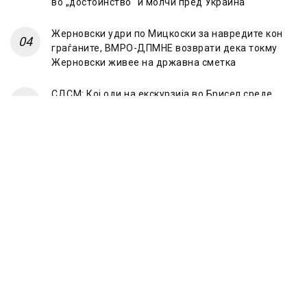
во „достоинство“ и молчи пред Украина
Жерновски удри по Мицкоски за навредите кон
граѓаните, ВМРО-ДПМНЕ возврати дека токму
Жерновски живее на државна сметка
СДСМ: Кој оди на екскурзија во Брисел среде
лето? Само оној што има таен план „под радарот“
© 2023 Frontline.mk
ЗА НАС
ИМПРЕСУМ
ПОЛИТИКА НА ПРИВАТНОСТ
МАРКЕТИНГ
КОНТАКТ