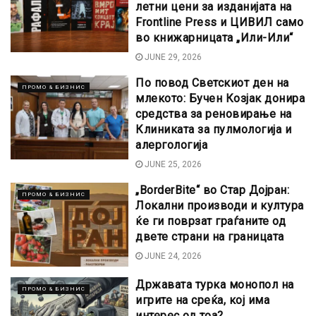
летни цени за изданијата на
Frontline Press и ЦИВИЛ само
во книжарницата „Или-Или“
JUNE 29, 2026
По повод Светскиот ден на
ПРОМО & БИЗНИС
млекото: Бучен Козјак донира
средства за реновирање на
Клиниката за пулмологија и
алергологија
JUNE 25, 2026
„BorderBite“ во Стар Дојран:
ПРОМО & БИЗНИС
Локални производи и култура
ќе ги поврзат граѓаните од
двете страни на границата
JUNE 24, 2026
Државата турка монопол на
ПРОМО & БИЗНИС
игрите на среќа, кој има
интерес од тоа?