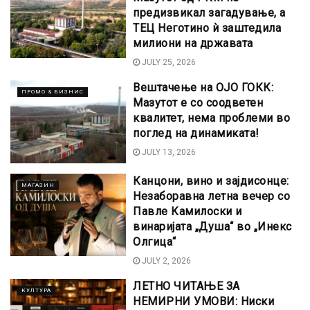
предизвикал загадување, а
ТЕЦ Неготино ѝ заштедила
милиони на државата
JULY 25, 2026
Вештачење на ОЈО ГОКК:
ПРОМО & БИЗНИС
Мазутот е со соодветен
квалитет, нема проблеми во
поглед на динамиката!
JULY 13, 2026
Канцони, вино и зајдисонце:
МАГАЗИН
Незаборавна летна вечер со
Павле Камилоски и
винаријата „Душа“ во „Инекс
Олгица“
JULY 2, 2026
ЛЕТНО ЧИТАЊЕ ЗА
КУЛТУРА
НЕМИРНИ УМОВИ: Ниски