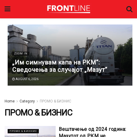
ZOOM IN
„Им симнувам капа на РКМ“:
Сведочења за случајот „Мазут“
AUGUST 6, 2026
Home
Category
ПРОМО & БИЗНИС
ПРОМО & БИЗНИС
Вештачење од 2024 година:
ПРОМО & БИЗНИС
Мазутот од РКМ не