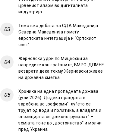
црвениот аларм во дигиталната
индустрија
Тематска дебата на СДА Македонија:
Северна Македонија помеѓу
европската интеграција и “Српскиот
свет”
Жерновски удри по Мицкоски за
навредите кон граѓаните, ВМРО-ДПМНЕ
возврати дека токму Жерновски живее
на државна сметка
Хроника на една пропадната држава
(јули 2026): Додека правдата е
заробена во „реформи“, луѓето се
трујат од вода и политика, а владата и
опозицијата се „реконструираат“ –
земјата тоне во „достоинство“ и молчи
пред Украина