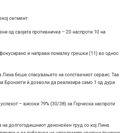
екој сегмент:
ни од својата противничка – 20 наспроти 10 на
фокусирано и направи помалку грешки (11) во однос
а Лина беше спасувањето на сопствениот сервис. Таа
 на Бронзети ѝ дозволи да реализира само 1 од дури
 успехот – високи 79% (30/38) за Ѓорческа наспроти
на на долгогодишниот деноноќен труд со кој Лина
парира и да победува на најголемите светски тениски