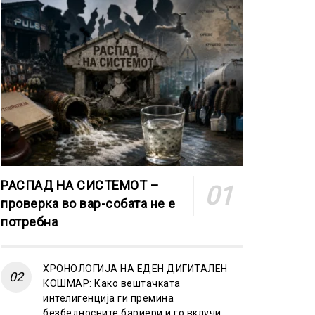
РАСПАД НА СИСТЕМОТ –
проверка во вар-собата не е
потребна
ХРОНОЛОГИЈА НА ЕДЕН ДИГИТАЛЕН
КОШМАР: Како вештачката
интелигенција ги премина
безбедносните бариери и го вклучи