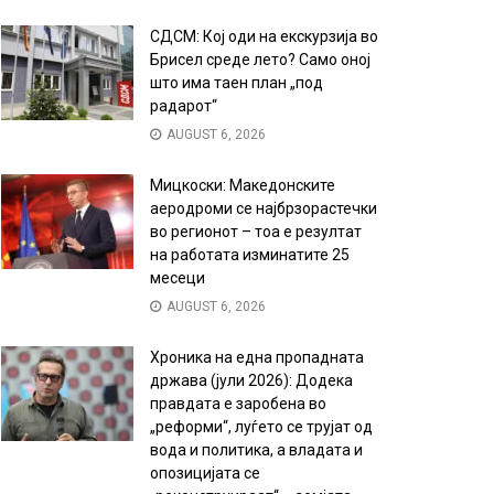
СДСМ: Кој оди на екскурзија во
Брисел среде лето? Само оној
што има таен план „под
радарот“
AUGUST 6, 2026
Мицкоски: Македонските
аеродроми се најбрзорастечки
во регионот – тоа е резултат
на работата изминатите 25
месеци
AUGUST 6, 2026
Хроника на една пропадната
држава (јули 2026): Додека
правдата е заробена во
„реформи“, луѓето се трујат од
вода и политика, а владата и
опозицијата се