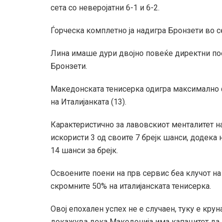
сета со неверојатни 6-1 и 6-2.
Ѓорческа комплетно ја надигра Бронзети во с
Лина имаше дури двојно повеќе директни пое
Бронзети.
Македонската тенисерка одигра максимално 
на Италијанката (13).
Карактеристично за лавовскиот менталитет н
искористи 3 од своите 7 брејк шанси, додека
14 шанси за брејк.
Освоените поени на прв сервис беа клучот на
скромните 50% на италијанската тенисерка.
Овој епохален успех не е случаен, туку е кру
докажува дека Македонија има капацитет да 