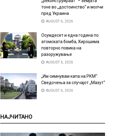
„реконструираат“ – земјата
тоне во „достоинство“ и молчи
пред Украина
AUGUST 6, 2026
Осумдесет и една година по
атомската бомба, Хирошима
повторно повика на
разоружување
AUGUST 6, 2026
„Им симнувам капа на РКМ“:
Сведочења за случајот „Мазут“
AUGUST 6, 2026
НАЈЧИТАНО