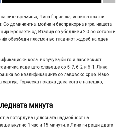
на сите времиња, Лина Ѓорческа, испиша златни
т. Со доминантна, моќна и беспрекорна игра, нашата
ција Бронзети од Италија со убедливи 2:0 во сетови и
онија обезбеди пласман во главниот ждреб на еден
ификациски кола, вклучувајќи го и лавовскиот
авничка каде што славеше со 5-7, 6-2 и 6-1, Лина
турашка во квалификациите со лавовско срце. Иако
хартија, Ѓорческа покажа дека кога е најтешко,
следната минута
от ја потврдува целосната надмоќност на
еше вкупно 1 час и 15 минути, а Лина ги реши двата