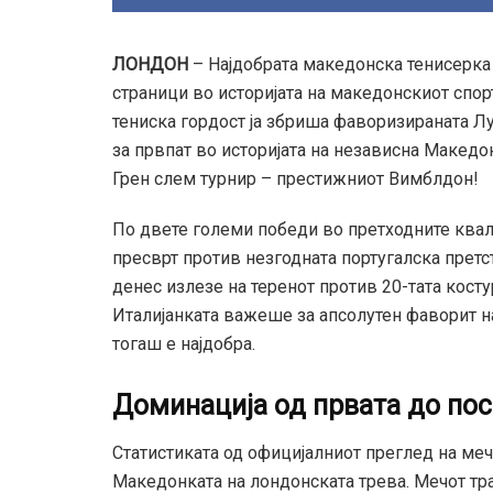
ЛОНДОН
– Најдобрата македонска тенисерка 
страници во историјата на македонскиот спор
тениска гордост ја збриша фаворизираната Лу
за првпат во историјата на независна Макед
Грен слем турнир – престижниот Вимблдон!
По двете големи победи во претходните квал
пресврт против незгодната португалска претст
денес излезе на теренот против 20-тата кос
Италијанката важеше за апсолутен фаворит на 
тогаш е најдобра.
Доминација од првата до по
Статистиката од официјалниот преглед на меч
Македонката на лондонската трева. Мечот тра