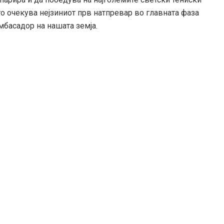
о очекува нејзиниот прв натпревар во главната фаза
мбасадор на нашата земја.