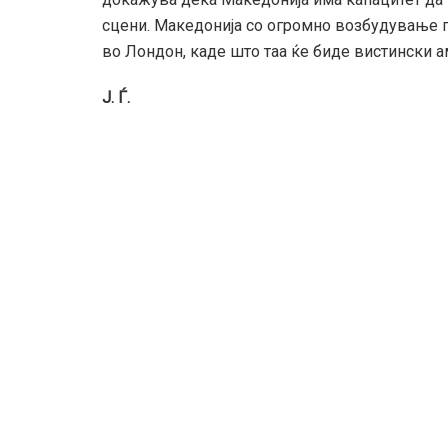
сцени. Македонија со огромно возбудување г
во Лондон, каде што таа ќе биде вистински а
Ј. Ѓ.