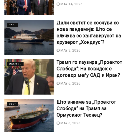
MAY 14, 2026
Дали светот се соочува со
СВЕТ
нова пандемија: Што се
случува со хантавирусот на
крузерот „Хондиус“?
MAY 8, 2026
Трамп го паузира „Проектот
ZOOM IN
Слобода“: На повидок е
договор меѓу САД и Иран?
MAY 6, 2026
Што знаеме за „Проектот
СВЕТ
Слобода“ на Трамп за
Ормускиот Теснец?
MAY 5, 2026