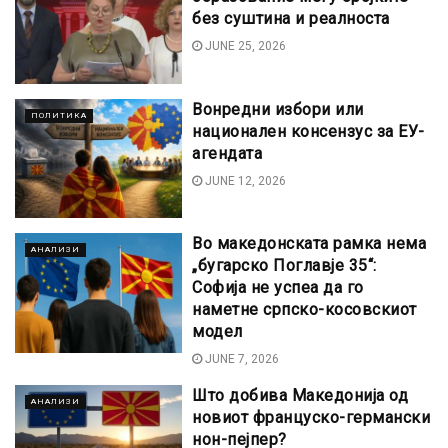
без суштина и реалноста
JUNE 25, 2026
Вонредни избори или
ПОЛИТИКА
национален консензус за ЕУ-
агендата
JUNE 12, 2026
Во македонската рамка нема
АНАЛИЗИ
„бугарско Поглавје 35“:
Софија не успеа да го
наметне српско-косовскиот
модел
JUNE 7, 2026
Што добива Македонија од
АНАЛИЗИ
новиот француско-германски
нон-пејпер?