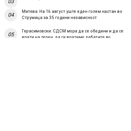
Митева: На 16 август уште еден голем настан во
Струмица за 35 години независност
Герасимовски: СДСМ мора да се обедини и да се
врати на терен, да ги вратиме дебатите во
партиските простори
© 2023 Frontline.mk
ЗА НАС
ИМПРЕСУМ
ПОЛИТИКА НА ПРИВАТНОСТ
МАРКЕТИНГ
КОНТАКТ