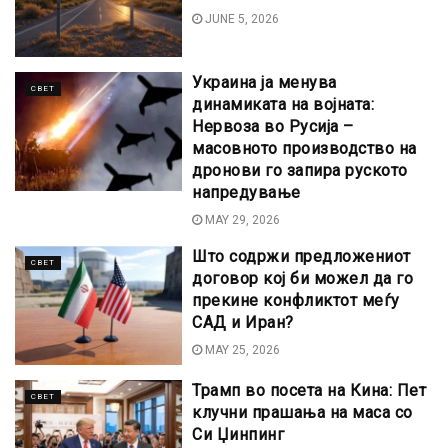
JUNE 5, 2026
Украина ја менува
СВЕТ
динамиката на војната:
Нервоза во Русија –
масовното производство на
дронови го запира руското
напредување
MAY 29, 2026
Што содржи предложениот
СВЕТ
договор кој би можел да го
прекине конфликтот меѓу
САД и Иран?
MAY 25, 2026
Трамп во посета на Кина: Пет
СВЕТ
клучни прашања на маса со
Си Џинпинг