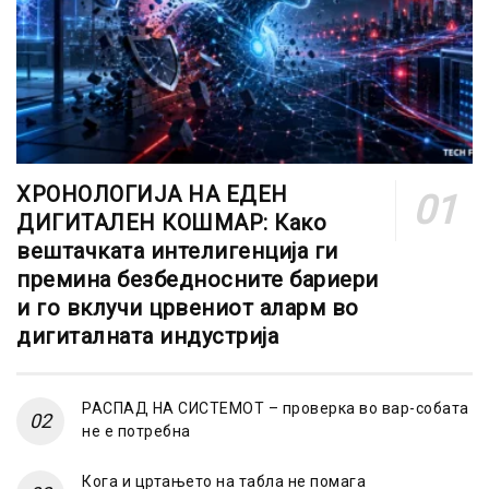
ХРОНОЛОГИЈА НА ЕДЕН
ДИГИТАЛЕН КОШМАР: Како
вештачката интелигенција ги
премина безбедносните бариери
и го вклучи црвениот аларм во
дигиталната индустрија
РАСПАД НА СИСТЕМОТ – проверка во вар-собата
не е потребна
Кога и цртањето на табла не помага