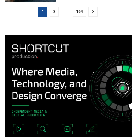
1
2
…
164