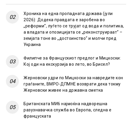
Хроника на една пропадната држава (јули
2026): Додека правдата е заробена во
„реформи“, луѓето се трујат од вода и политика,
а владата и опозицијата се „реконструираат“ –
земјата тоне во „достоинство“ и молчи пред
Украина
Филипче за Францускиот предлог и Мицкоски:
Кој оди на екскурзија во лето, во Брисел?
Жерновски удри по Мицкоски за навредите кон
граѓаните, ВМРО-ДПМНЕ возврати дека токму
Жерновски живее на државна сметка
Британската МИ6 најмоќна надворешна
разузнавачка служба во Европа, следна е
француската