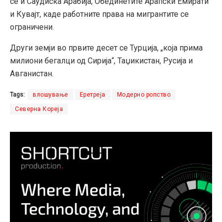
се и Саудиска Арабија, Обединетите Арапски Емирати
и Кувајт, каде работните права на мигрантите се
ограничени.
Други земји во првите десет се Турција, „која прима
милиони бегалци од Сирија“, Таџикистан, Русија и
Авганистан.
Tags:
влошување
Еретреја
Модерно ропство
Северна Кореја