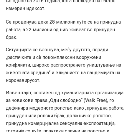
во однос на 2016 година, кога последен пат беше
измерен идексот.
Се проценува дека 28 милиони луѓе се на принудна
работа, а 22 милиони од нив живеат во принуден
брак.
Ситуацијата се влошува, меѓу другото, поради
„растечките и сè покомплексни вооружени
конфликти, широко распространето уништување на
животната средина“ и влијанието на пандемијата на
коронавирусот.
Извештајот, составен од хуманитарната организација
за човекови права „Оди слободно“ (Walk Free), го
дефинира модерното ропство како „принудна работа,
принуден или ропски брак, должничко ропство,
принудна комерцијална сексуална експлоатација,
трговија со луѓе, практики слични на ропство и