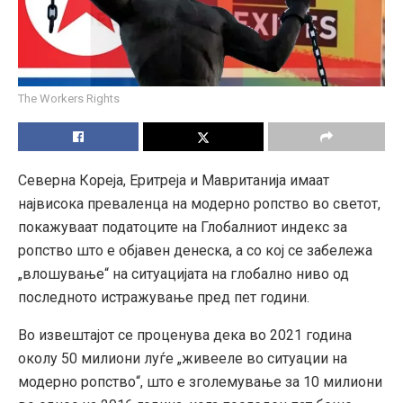
The Workers Rights
Северна Кореја, Еритреја и Мавританија имаат
највисока преваленца на модерно ропство во светот,
покажуваат податоците на Глобалниот индекс за
ропство што е објавен денеска, а со кој се забележа
„влошување“ на ситуацијата на глобално ниво од
последното истражување пред пет години.
Во извештајот се проценува дека во 2021 година
околу 50 милиони луѓе „живееле во ситуации на
модерно ропство“, што е зголемување за 10 милиони