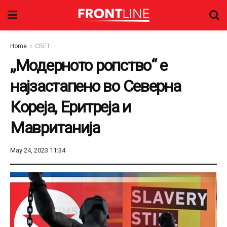
Home
СВЕТ
„Модерното ропство“ е
најзастапено во Северна
Кореја, Еритреја и
Мавританија
May 24, 2023 11:34