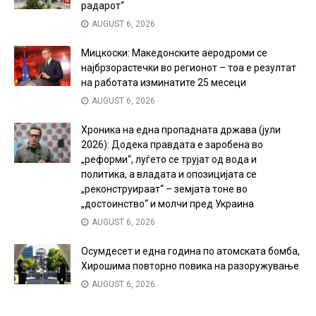
радарот“
AUGUST 6, 2026
Мицкоски: Македонските аеродроми се
најбрзорастечки во регионот – тоа е резултат
на работата изминатите 25 месеци
AUGUST 6, 2026
Хроника на една пропадната држава (јули
2026): Додека правдата е заробена во
„реформи“, луѓето се трујат од вода и
политика, а владата и опозицијата се
„реконструираат“ – земјата тоне во
„достоинство“ и молчи пред Украина
AUGUST 6, 2026
Осумдесет и една година по атомската бомба,
Хирошима повторно повика на разоружување
AUGUST 6, 2026