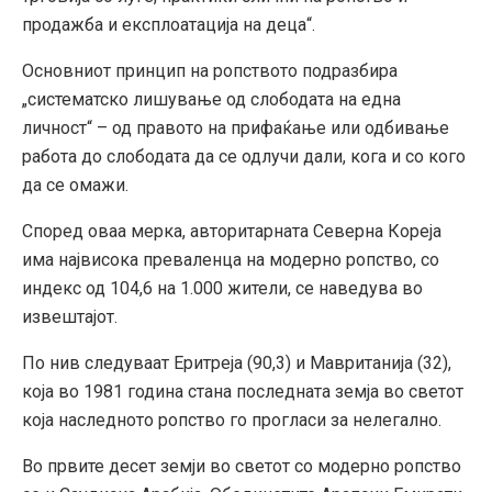
продажба и експлоатација на деца“.
Основниот принцип на ропството подразбира
„систематско лишување од слободата на една
личност“ – од правото на прифаќање или одбивање
работа до слободата да се одлучи дали, кога и со кого
да се омажи.
Според оваа мерка, авторитарната Северна Кореја
има највисока преваленца на модерно ропство, со
индекс од 104,6 на 1.000 жители, се наведува во
извештајот.
По нив следуваат Еритреја (90,3) и Мавританија (32),
која во 1981 година стана последната земја во светот
која наследното ропство го прогласи за нелегално.
Во првите десет земји во светот со модерно ропство