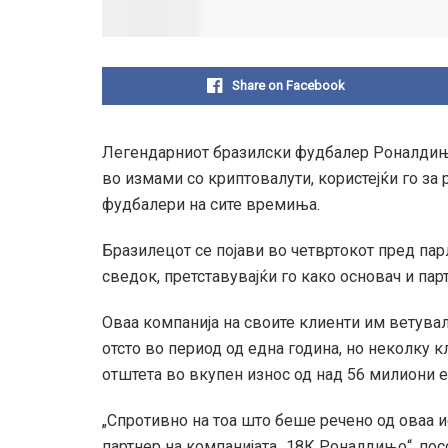
Share on Facebook
Легендарниот бразилски фудбалер Роналдињ
во измами со криптовалути, користејќи го за
фудбалери на сите времиња.
Бразилецот се појави во четвртокот пред пар
сведок, претставувајќи го како основач и пар
Оваа компанија на своите клиенти им ветувал
отсто во период од една година, но неколку 
отштета во вкупен износ од над 56 милиони е
„Спротивно на тоа што беше речено од оваа ис
партнер на компанијата „18К Роналдињо“, по