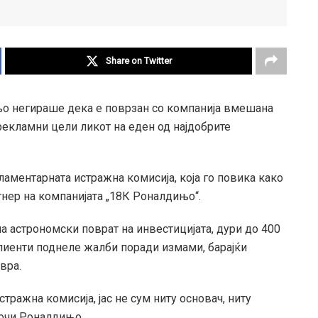
Share on Twitter
о негираше дека е поврзан со компанија вмешана
 рекламни цели ликот на еден од најдобрите
ламентарната истражна комисија, која го повика како
тнер на компанијата „18К Роналдињо“.
а астрономски поврат на инвестицијата, дури до 400
клиенти поднеле жалби поради измами, барајќи
вра.
тражна комисија, јас не сум ниту основач, ниту
сочи Роналдињо.