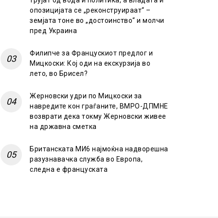
трујат од вода и политика, а владата и
опозицијата се „реконструираат“ –
земјата тоне во „достоинство“ и молчи
пред Украина
Филипче за Францускиот предлог и
Мицкоски: Кој оди на екскурзија во
лето, во Брисел?
Жерновски удри по Мицкоски за
навредите кон граѓаните, ВМРО-ДПМНЕ
возврати дека токму Жерновски живее
на државна сметка
Британската МИ6 најмоќна надворешна
разузнавачка служба во Европа,
следна е француската