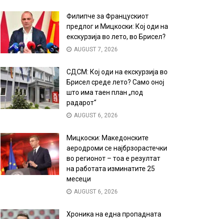
Филипче за Францускиот
предлог и Мицкоски: Кој оди на
екскурзија во лето, во Брисел?
AUGUST 7, 2026
СДСМ: Кој оди на екскурзија во
Брисел среде лето? Само оној
што има таен план „под
радарот“
AUGUST 6, 2026
Мицкоски: Македонските
аеродроми се најбрзорастечки
во регионот – тоа е резултат
на работата изминатите 25
месеци
AUGUST 6, 2026
Хроника на една пропадната