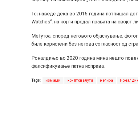
Тој наведе дека во 2016 година потпишал до
Watches“, на кој ги продал правата на својот 
Меѓутоа, според неговото објаснување, фот
биле користени без негова согласност од стр
Роналдињо во 2020 година мина нешто повеќ
фалсификување патна исправа.
Tags:
измами
криптовалути
негира
Роналди