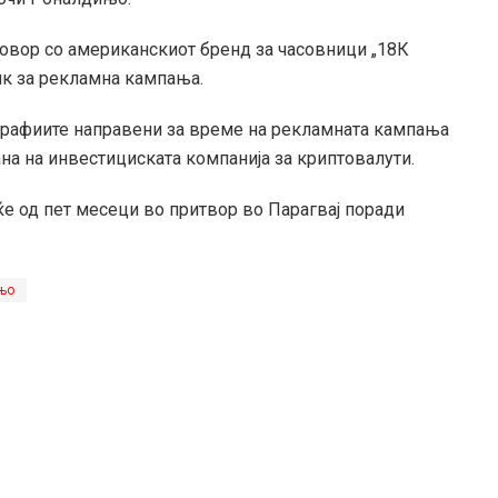
говор со американскиот бренд за часовници „18К
лик за рекламна кампања.
ографиите направени за време на рекламната кампања
ана на инвестициската компанија за криптовалути.
е од пет месеци во притвор во Парагвај поради
њо