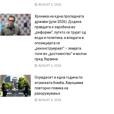
AUGUST 6, 2026
Хроника на една пропадната
држава (јули 2026): Додека
правдата е заробена во
„реформи“, луѓето се трујат од
вода и политика, а владата и
опозицијата се
„реконструираат“ – земјата
тоне во „достоинство“ и молчи
пред Украина
AUGUST 6, 2026
Осумдесет и една година по
атомската бомба, Хирошима
повторно повика на
разоружување
AUGUST 6, 2026