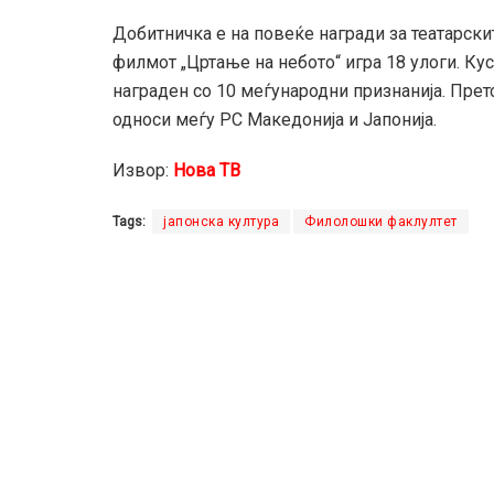
Добитничка е на повеќе награди за театарскит
филмот „Цртање на небото“ игра 18 улоги. Ку
награден со 10 меѓународни признанија. Претс
односи меѓу РС Македонија и Јапонија.
Извор:
Нова ТВ
Tags:
јапонска култура
Филолошки факлултет