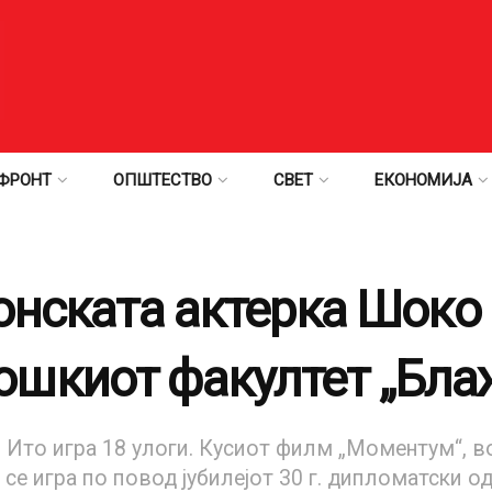
ФРОНТ
ОПШТЕСТВО
СВЕТ
ЕКОНОМИЈА
онската актерка Шоко 
шкиот факултет „Бла
то игра 18 улоги. Кусиот филм „Моментум“, во к
се игра по повод јубилејот 30 г. дипломатски о