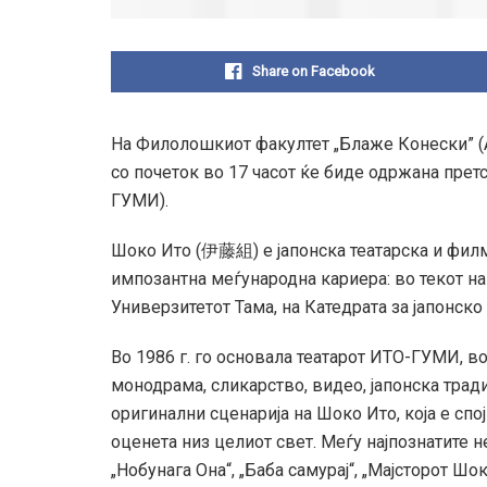
Share on Facebook
На Филолошкиот факултет „Блаже Конески” (Ам
со почеток во 17 часот ќе биде одржана претс
ГУМИ).
Шоко Ито (伊藤組) е јапонска театарска и филм
импозантна меѓународна кариера: во текот на 
Универзитетот Тама, на Катедрата за јапонско
Во 1986 г. го основала театарот ИТО-ГУМИ, в
монодрама, сликарство, видео, јапонска трад
оригинални сценарија на Шоко Ито, која е спо
оценета низ целиот свет. Меѓу најпознатите не
„Нобунага Она“, „Баба самурај“, „Мајсторот Шок