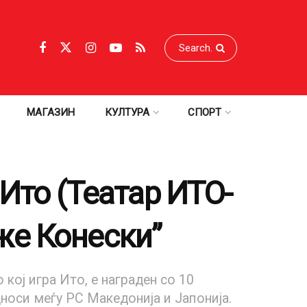
МАГАЗИН
КУЛТУРА
СПОРТ
Ито (Театар ИТО-
же Конески”
ој игра Ито, е награден со 10
дноси меѓу РС Македонија и Јапонија.