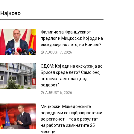
Најново
Филипче за Францускиот
предлог и Мицкоски: Кој оди на
екскурзија во лето, во Брисел?
AUGUST 7, 2026
СДСМ: Кој оди на екскурзија во
Брисел среде лето? Само оној
што има таен план „под
радарот“
AUGUST 6, 2026
Мицкоски: Македонските
аеродроми се најбрзорастечки
во регионот – тоа е резултат
на работата изминатите 25
месеци