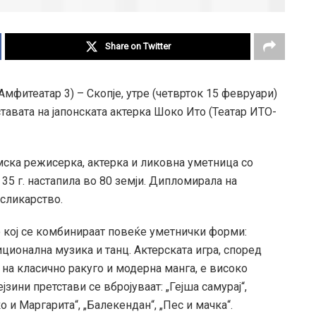
Share on Twitter
фитеатар 3) – Скопје, утре (четврток 15 февруари)
тавата на јапонската актерка Шоко Ито (Театар ИТО-
ска режисерка, актерка и ликовна уметница со
35 г. настапила во 80 земји. Дипломирала на
 сликарство.
о кој се комбинираат повеќе уметнички форми:
иционална музика и танц. Актерската игра, според
ј на класично ракуго и модерна манга, е високо
јзини претстави се вбројуваат: „Гејша самурај“,
о и Маргарита“, „Балекендан“, „Пес и мачка“.