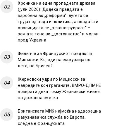
Хроника на една пропадната држава
(јули 2026): Додека правдата е
заробена во „реформи“, луѓето се
трујат од вода и политика, а владата и
опозицијата се „реконструираат“ –
земјата тоне во „достоинство“ и молчи
пред Украина
Филипче за Францускиот предлог и
Мицкоски: Кој оди на екскурзија во
лето, во Брисел?
Жерновски удри по Мицкоски за
навредите кон граѓаните, ВМРО-ДПМНЕ
возврати дека токму Жерновски живее
на државна сметка
Британската МИ6 најмоќна надворешна
разузнавачка служба во Европа,
следна е француската