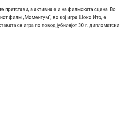
е претстави, а активна е и на филмската сцена. Во
сиот филм „Моментум“, во кој игра Шоко Ито, е
тавата се игра по повод јубилејот 30 г. дипломатски