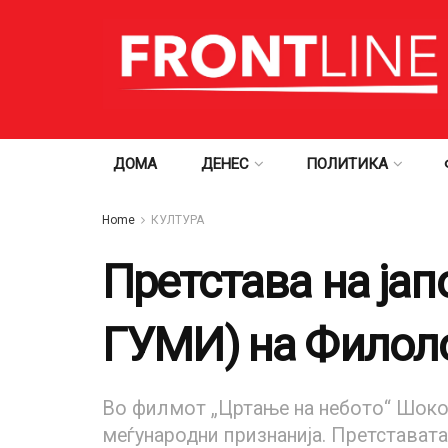
ДОМА
ДЕНЕС
ПОЛИТИКА
Home
КУЛТУРА
Претстава на јап
ГУМИ) на Филоло
Во филмот „Цртање на небото“ Шоко И
меѓународни признанија. Претставата 