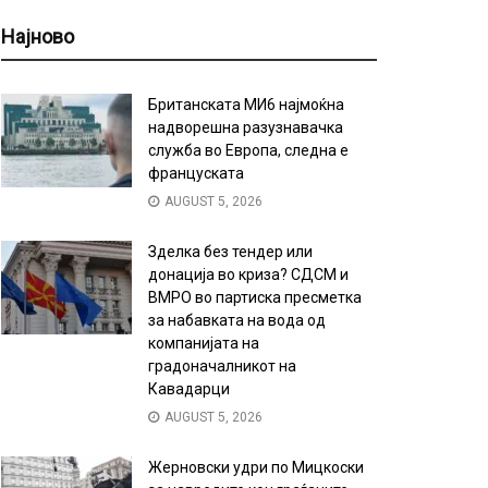
Најново
Британската МИ6 најмоќна
надворешна разузнавачка
служба во Европа, следна е
француската
AUGUST 5, 2026
Зделка без тендер или
донација во криза? СДСМ и
ВМРО во партиска пресметка
за набавката на вода од
компанијата на
градоначалникот на
Кавадарци
AUGUST 5, 2026
Жерновски удри по Мицкоски