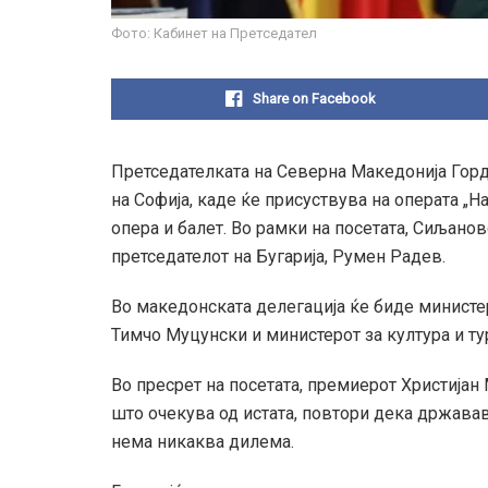
Фото: Кабинет на Претседател
Share on Facebook
Претседателката на Северна Македонија Гор
на Софија, каде ќе присуствува на операта „
опера и балет. Во рамки на посетата, Сиљано
претседателот на Бугарија, Румен Радев.
Во македонската делегација ќе биде министе
Тимчо Муцунски и министерот за култура и т
Во пресрет на посетата, премиерот Христија
што очекува од истата, повтори дека државав
нема никаква дилема.