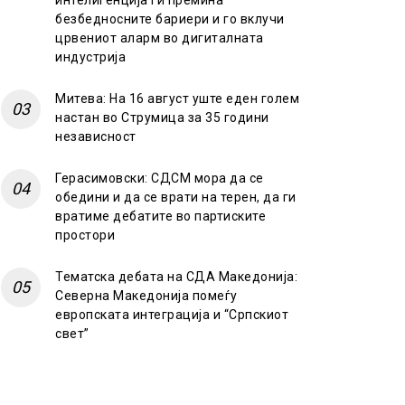
интелигенција ги премина
безбедносните бариери и го вклучи
црвениот аларм во дигиталната
индустрија
Митева: На 16 август уште еден голем
настан во Струмица за 35 години
независност
Герасимовски: СДСМ мора да се
обедини и да се врати на терен, да ги
вратиме дебатите во партиските
простори
Тематска дебата на СДА Македонија:
Северна Македонија помеѓу
европската интеграција и “Српскиот
свет”