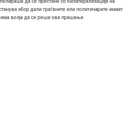
апелираше да се престане со билатерализација на
станува збор дали граѓаните или политичарите имаат
л има волја да се реши ова прашање.