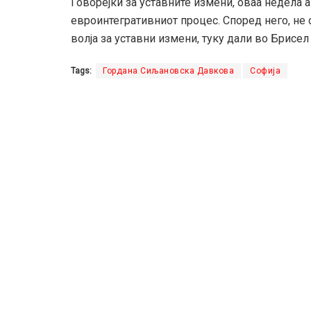
Говорејќи за уставните измени, оваа недела 
евроинтегративниот процес. Според него, не 
волја за уставни измени, туку дали во Брисе
Tags:
Гордана Сиљановска Давкова
Софија