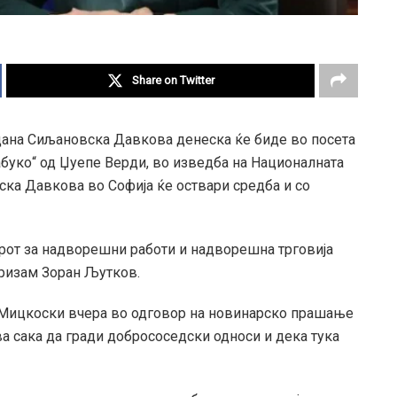
Share on Twitter
дана Сиљановска Давкова денеска ќе биде во посета
Набуко“ од Џуепе Верди, во изведба на Националната
вска Давкова во Софија ќе оствари средба и со
рот за надворешни работи и надворешна трговија
уризам Зоран Љутков.
н Мицкоски вчера во одговор на новинарско прашање
а сака да гради добрососедски односи и дека тука