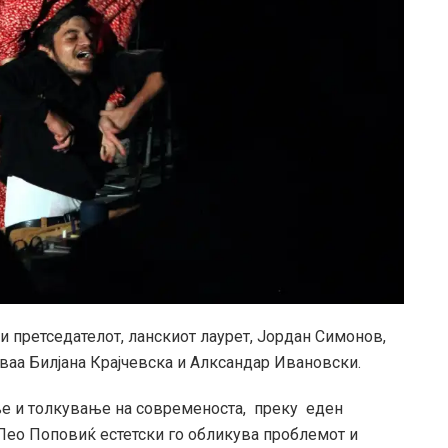
 претседателот, ланскиот лаурет, Јордан Симонов,
нуваа Билјана Крајчевска и Алксандар Ивановски.
ње и толкување на современоста, преку еден
 Лео Поповиќ естетски го обликува проблемот и