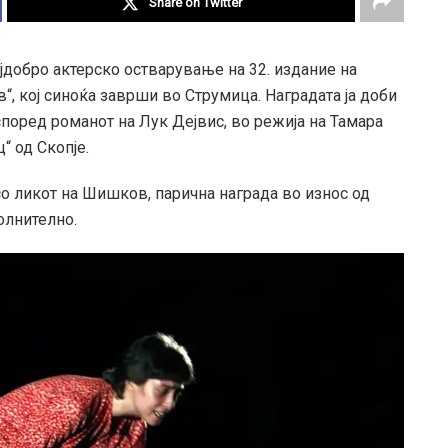
Share on Twitter
јдобро актерско остварување на 32. издание на
, кој синоќа заврши во Струмица. Наградата ја доби
 според романот на Лук Дејвис, во режија на Тамара
“ од Скопје.
 со ликот на Шишков, парична награда во износ од
олнително.