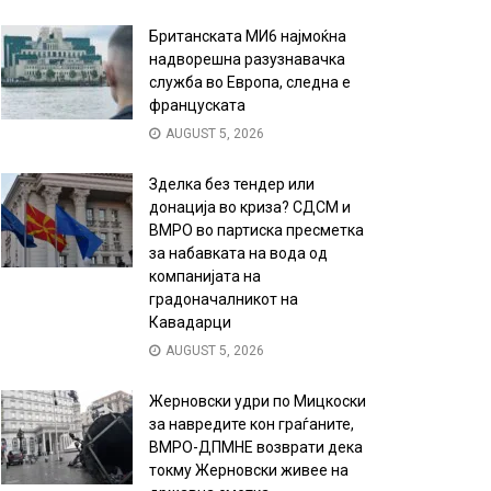
Британската МИ6 најмоќна
надворешна разузнавачка
служба во Европа, следна е
француската
AUGUST 5, 2026
Зделка без тендер или
донација во криза? СДСМ и
ВМРО во партиска пресметка
за набавката на вода од
компанијата на
градоначалникот на
Кавадарци
AUGUST 5, 2026
Жерновски удри по Мицкоски
за навредите кон граѓаните,
ВМРО-ДПМНЕ возврати дека
токму Жерновски живее на