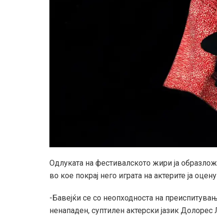
Одлуката на фестивалското жири ја образложи
во кое покрај него играта на актерите ја оце
-Бавејќи се со неопходноста на преиспитува
ненападен, суптилен актерски јазик Долорес