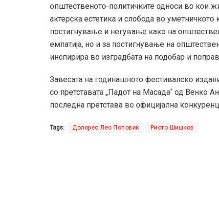
општественото-политичките односи во кои жи
актерска естетика и слобода во уметничкото
постигнување и негување како на општествен
емпатија, но и за постигнување на општествен
инспирира во изградбата на подобар и поправ
Завесата на годинашното фестивалско издание
со претставата „Падот на Масада“ од Венко А
последна претстава во официјална конкуренци
Tags:
Долорес Лео Поповиќ
Ристо Шишков