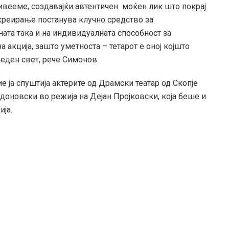
вееме, создавајќи автентичен моќен лик што покрај
 креирање постанува клучно средство за
ата така и на индивидуалната способност за
а акција, зашто уметноста – тетарот е оној којшто
еден свет, рече Симонов.
 ја спуштија актерите од Драмски театар од Скопје
ндоновски во режија на Дејан Пројковски, која беше и
ја.