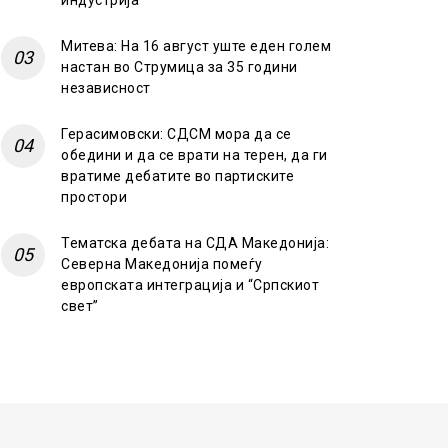
индустрија
Митева: На 16 август уште еден голем
настан во Струмица за 35 години
независност
Герасимовски: СДСМ мора да се
обедини и да се врати на терен, да ги
вратиме дебатите во партиските
простори
Тематска дебата на СДА Македонија:
Северна Македонија помеѓу
европската интеграција и “Српскиот
свет”