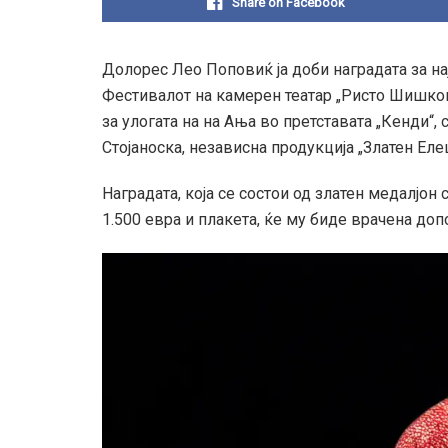
Share on Facebook
Долорес Лео Поповиќ ја доби наградата за на
Фестивалот на камерен театар „Ристо Шишков“
за улогата на на Ања во претставата „Кенди“,
Стојаноска, независна продукција „Златен Елец
Наградата, која се состои од златен медалјон
1.500 евра и плакета, ќе му биде врачена доп