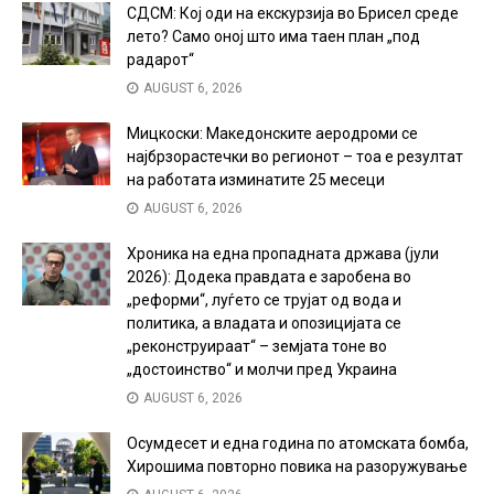
СДСМ: Кој оди на екскурзија во Брисел среде
лето? Само оној што има таен план „под
радарот“
AUGUST 6, 2026
Мицкоски: Македонските аеродроми се
најбрзорастечки во регионот – тоа е резултат
на работата изминатите 25 месеци
AUGUST 6, 2026
Хроника на една пропадната држава (јули
2026): Додека правдата е заробена во
„реформи“, луѓето се трујат од вода и
политика, а владата и опозицијата се
„реконструираат“ – земјата тоне во
„достоинство“ и молчи пред Украина
AUGUST 6, 2026
Осумдесет и една година по атомската бомба,
Хирошима повторно повика на разоружување