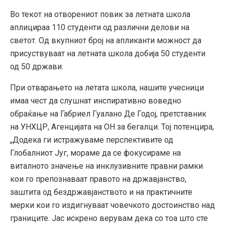
Во текот на отворениот повик за летната школа
аплицираа 110 студенти од различни делови на
светот. Од вкупниот број на апликанти можност да
присуствуваат на летната школа добија 50 студенти
од 50 држави.
При отварањето на летата школа, нашите учесници
имаа чест да слушнат инспиративно воведно
обраќање на Габриел Гуалано Де Годој, претставник
на УНХЦР, Агенцијата на ОН за бегалци. Тој потенцира,
„Додека ги истражуваме перспективите од
Глобалниот Југ, мораме да се фокусираме на
виталното значење на инклузивните правни рамки
кои го препознаваат правото на државјанство,
заштита од бездржавјанството и на практичните
мерки кои го издигнуваат човечкото достоинство над
границите. Јас искрено верувам дека со тоа што сте