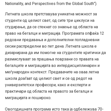
Nationality, and Perspectives from the Global South”).
Летната школа претставува уникатна можност за
студенти од целиот свет, од сите три циклуси на
студирање, да се стекнат со знаење од областа на
право на бегалци и миграција. Програмата опфаќа 12
редовни предавања и дополнителни попладневни
сесии распределни во пет дена. Летната школа е
дизајнирана да им помогне на студентите критички да
размислуваат за прашања поврзани со правата на
бегалците и миграцијата во интердисциплинарен и
меѓународен контекст. Предавачите на оваа летна
школа доаѓаат од целиот свет и се од редот на
универзитетски професори, како и експерти и
практичари од областа на правото за бегалци и
миграцијата и пошироко.
Овогодишната програма исто така ја одбележува 70-