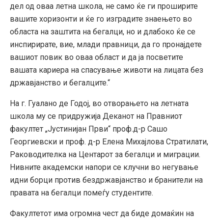
дел од оваа летна школа, не само ќе ги проширите
вашите хоризонти и ќе го изградите знаењето во
областа на заштита на бегалци, но и длабоко ќе се
инспирирате, вие, млади правници, да го пронајдете
вашиот повик во оваа област и да ја посветите
вашата кариера на спасување животи на лицата без
државјанство и бегалците.“
На г. Гуалано де Годој, во отворањето на летната
школа му се придружија Деканот на Правниот
факултет „Јустинијан Први“ проф.д-р Сашо
Георгиевски и проф. д-р Елена Михајлова Стратилати,
Раководителка на Центарот за бегалци и миграции.
Нивните академски напори се клучни во негување
идни борци против бездржавјанство и бранители на
правата на бегалци помеѓу студентите.
Факултетот има огромна чест да биде домаќин на