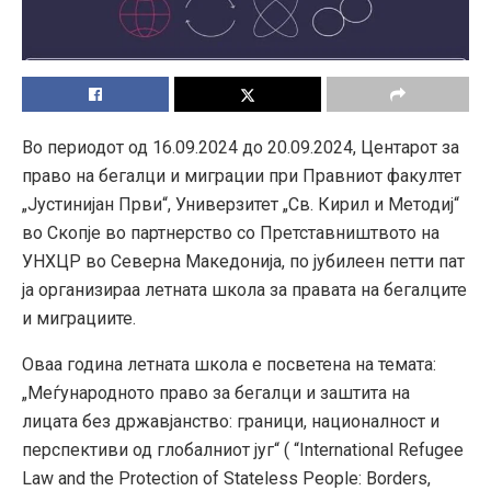
Во периодот од 16.09.2024 до 20.09.2024, Центарот за
право на бегалци и миграции при Правниот факултет
„Јустинијан Први“, Универзитет „Св. Кирил и Методиј“
во Скопје во партнерство со Претставништвото на
УНХЦР во Северна Македонија, по јубилеен петти пат
ја организираа летната школа за правата на бегалците
и миграциите.
Оваа година летната школа е посветена на темата:
„Меѓународното право за бегалци и заштита на
лицата без државјанство: граници, националност и
перспективи од глобалниот југ“ ( “International Refugee
Law and the Protection of Stateless People: Borders,