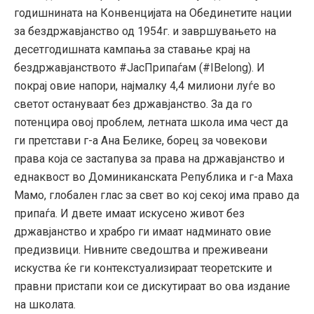
годишнината на Конвенцијата на Обединетите нации
за бездржавјанство од 1954г. и завршувањето на
десетгодишната кампања за ставање крај на
бездржавјанството #ЈасПрипаѓам (#IBelong). И
покрај овие напори, најмалку 4,4 милиони луѓе во
светот остануваат без државјанство. За да го
потенцира овој проблем, летната школа има чест да
ги претстави г-а Ана Белике, борец за човекови
права која се застапува за права на државјанство и
еднаквост во Доминиканската Република и г-а Маха
Мамо, глобален глас за свет во кој секој има право да
припаѓа. И двете имаат искусено живот без
државјанство и храбро ги имаат надминато овие
предизвици. Нивните сведоштва и преживеани
искуства ќе ги контекстуализираат теоретските и
правни пристапи кои се дискутираат во ова издание
на школата.