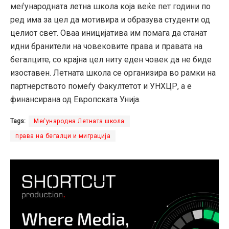
меѓународната летна школа која веќе пет години по
ред има за цел да мотивира и образува студенти од
целиот свет. Оваа иницијатива им помага да станат
идни бранители на човековите права и правата на
бегалците, со крајна цел ниту еден човек да не биде
изоставен. Летната школа се организира во рамки на
партнерството помеѓу Факултетот и УНХЦР, а е
финансирана од Европската Унија.
Tags:
Меѓународна Летната школа
права на бегалци и миграција