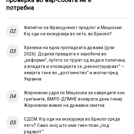
потребна
Филипче за Францускиот предлог и Мицкоски:
Кој оди на екскурзија во лето, во Брисел?
Хроника на една пропадната држава (јули
2026): Додека правдата е заробена во
„реформи“, луѓето се трујат од вода и политика,
а владата и опозицијата се „реконструираат“ –
земјата тоне во „достоинство“ и молчи пред
Украина
Жерновски удри по Мицкоски за навредите кон
граѓаните, ВМРО-ДПМНЕ возврати дека токму
Жерновски живее на државна сметка
СДСМ: Кој оди на екскурзија во Брисел среде
лето? Само оној што има таен план „под
радарот“