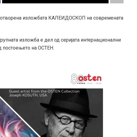
де отворена изложбата КАЛЕИДОСКОП на современата
групната изложба е дел од серијата интернационални
д постоењето на ОСТЕН.