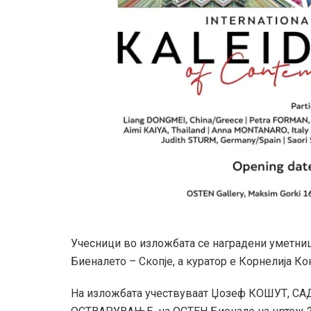
Учесници во изложбата се наградени уметни
Биеналето – Скопје, а куратор е Корнелија Ко
На изложбата учествуваат Џозеф КОШУТ, СА