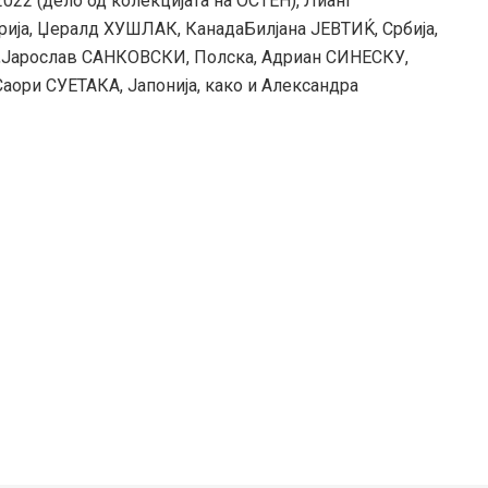
2 (дело од колекцијата на ОСТЕН), Лианг
ија, Џералд ХУШЛАК, КанадаБилјана ЈЕВТИЌ, Србија,
а,Јарослав САНКОВСКИ, Полска, Адриан СИНЕСКУ,
аори СУЕТАКА, Јапонија, како и Александра