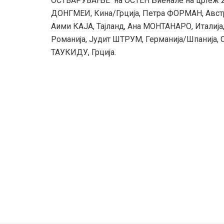
ОСТВАРУВАЊЕ на ОСТЕН Биенале на цртеж 202
ДОНГМЕИ, Кина/Грција, Петра ФОРМАН, Австр
Аими КАЈА, Тајланд, Ана МОНТАНАРО, Италиј
Романија, Јудит ШТРУМ, Германија/Шпанија, С
ТАУКИДУ, Грција.