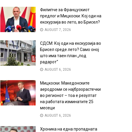
Филипче за Францускиот
предлог и Мицкоски: Кој оди на
екскурзија во лето, во Брисел?
AUGUST 7, 2026
СДСМ: Кој оди на екскурзија во
Брисел среде лето? Само оној
што има таен план „под
радарот“
AUGUST 6, 2026
Мицкоски: Македонските
аеродроми се најбрзорастечки
во регионот – тоа е резултат
на работата изминатите 25
месеци
AUGUST 6, 2026
Хроника на една пропадната