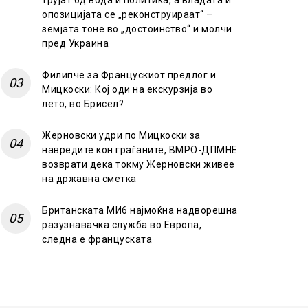
трујат од вода и политика, а владата и
опозицијата се „реконструираат“ –
земјата тоне во „достоинство“ и молчи
пред Украина
Филипче за Францускиот предлог и
Мицкоски: Кој оди на екскурзија во
лето, во Брисел?
Жерновски удри по Мицкоски за
навредите кон граѓаните, ВМРО-ДПМНЕ
возврати дека токму Жерновски живее
на државна сметка
Британската МИ6 најмоќна надворешна
разузнавачка служба во Европа,
следна е француската