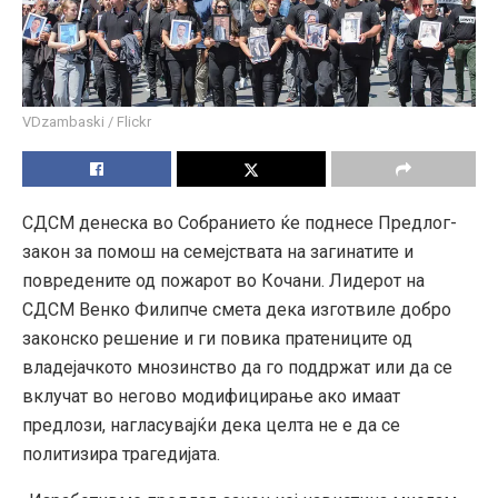
VDzambaski / Flickr
СДСМ денеска во Собранието ќе поднесе Предлог-
закон за помош на семејствата на загинатите и
повредените од пожарот во Кочани. Лидерот на
СДСМ Венко Филипче смета дека изготвиле добро
законско решение и ги повика пратениците од
владејачкото мнозинство да го поддржат или да се
вклучат во негово модифицирање ако имаат
предлози, нагласувајќи дека целта не е да се
политизира трагедијата.