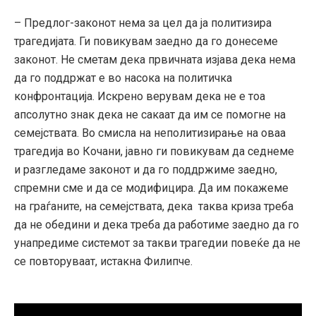
– Предлог-законот нема за цел да ја политизира
трагедијата. Ги повикувам заедно да го донесеме
законот. Не сметам дека првичната изјава дека нема
да го поддржат е во насока на политичка
конфронтација. Искрено верувам дека не е тоа
апсолутно знак дека не сакаат да им се помогне на
семејствата. Во смисла на неполитизирање на оваа
трагедија во Кочани, јавно ги повикувам да седнеме
и разгледаме законот и да го поддржиме заедно,
спремни сме и да се модифицира. Да им покажеме
на граѓаните, на семејствата, дека таква криза треба
да не обедини и дека треба да работиме заедно да го
унапредиме системот за такви трагедии повеќе да не
се повторуваат, истакна Филипче.