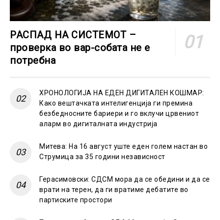
РАСПАД НА СИСТЕМОТ –
проверка во вар-собата не е
потребна
ХРОНОЛОГИЈА НА ЕДЕН ДИГИТАЛЕН КОШМАР:
Како вештачката интелигенција ги премина
безбедносните бариери и го вклучи црвениот
аларм во дигиталната индустрија
Митева: На 16 август уште еден голем настан во
Струмица за 35 години независност
Герасимовски: СДСМ мора да се обедини и да се
врати на терен, да ги вратиме дебатите во
партиските простори