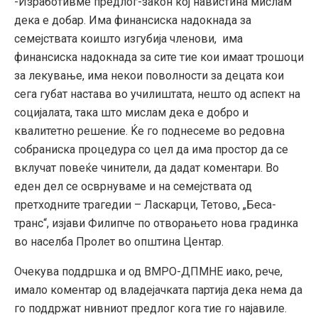
-Изработивме предлог-закон кој навистина мислам
дека е добар. Има финансиска надокнада за
семејствата коишто изгубија членови, има
финансиска надокнада за сите тие кои имаат трошоци
за лекување, има некои поволности за децата кои
сега губат настава во училиштата, нешто од аспект на
социјалата, така што мислам дека е добро и
квалитетно решение. Ќе го поднесеме во редовна
собраниска процедура со цел да има простор да се
вклучат повеќе чинители, да дадат коментари. Во
еден дел се осврнуваме и на семејствата од
претходните трагедии – Ласкарци, Тетово, „Беса-
транс“, изјави Филипче по отворањето нова градинка
во населба Пролет во општина Центар.
Очекува поддршка и од ВМРО-ДПМНЕ иако, рече,
имало коментар од владејачката партија дека нема да
го поддржат нивниот предлог кога тие го најавиле.