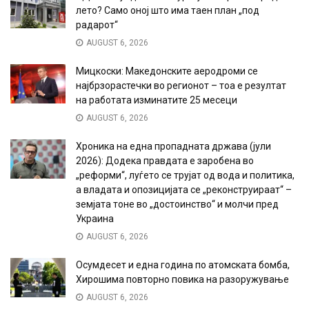
лето? Само оној што има таен план „под
радарот“
AUGUST 6, 2026
Мицкоски: Македонските аеродроми се
најбрзорастечки во регионот – тоа е резултат
на работата изминатите 25 месеци
AUGUST 6, 2026
Хроника на една пропадната држава (јули
2026): Додека правдата е заробена во
„реформи“, луѓето се трујат од вода и политика,
а владата и опозицијата се „реконструираат“ –
земјата тоне во „достоинство“ и молчи пред
Украина
AUGUST 6, 2026
Осумдесет и една година по атомската бомба,
Хирошима повторно повика на разоружување
AUGUST 6, 2026