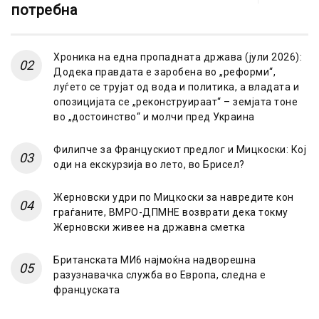
потребна
Хроника на една пропадната држава (јули 2026):
Додека правдата е заробена во „реформи“,
луѓето се трујат од вода и политика, а владата и
опозицијата се „реконструираат“ – земјата тоне
во „достоинство“ и молчи пред Украина
Филипче за Францускиот предлог и Мицкоски: Кој
оди на екскурзија во лето, во Брисел?
Жерновски удри по Мицкоски за навредите кон
граѓаните, ВМРО-ДПМНЕ возврати дека токму
Жерновски живее на државна сметка
Британската МИ6 најмоќна надворешна
разузнавачка служба во Европа, следна е
француската