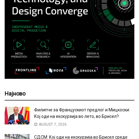
Најново
Филипче за Францускиот предлог и Мицкоски:
Кој оди на екскурзија во лето, во Брисел?
AUGUST 7, 2026
СДСМ: Кој оди на екскурзија во Брисел среде