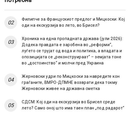
потребна
Филипче за Францускиот предлог и Мицкоски: Кој
оди на екскурзија во лето, во Брисел?
Хроника на една пропадната држава (јули 2026):
Додека правдата е заробена во „реформи“,
луѓето се трујат од вода и политика, а владата и
опозицијата се „реконструираат“ – земјата тоне
во „достоинство“ и молчи пред Украина
Жерновски удри по Мицкоски за навредите кон
граѓаните, ВМРО-ДПМНЕ возврати дека токму
Жерновски живее на државна сметка
СДСМ: Кој оди на екскурзија во Брисел среде
лето? Само оној што има таен план „под радарот“