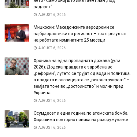
лето? Само оној што има таен план „под
радарот“
AUGUST 6, 2026
Мицкоски: Македонските аеродроми се
најбрзорастечки во регионот – тоа е резултат
на работата изминатите 25 месеци
AUGUST 6, 2026
Хроника на една пропадната држава (јули
2026): Додека правдата е заробена во
„реформи“, луѓето се трујат од вода и политика,
а владата и опозицијата се „реконструираат“ –
земјата тоне во „достоинство“ и молчи пред
Украина
AUGUST 6, 2026
Осумдесет и една година по атомската бомба,
Хирошима повторно повика на разоружување
AUGUST 6, 2026