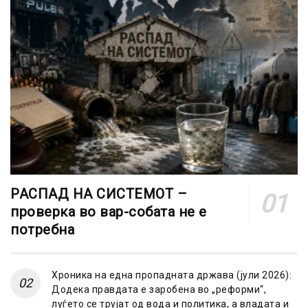
РАСПАД НА СИСТЕМОТ –
проверка во вар-собата не е
потребна
Хроника на една пропадната држава (јули 2026):
Додека правдата е заробена во „реформи“,
луѓето се трујат од вода и политика, а владата и