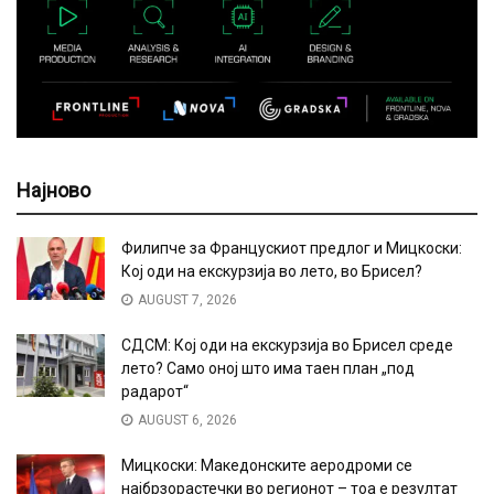
Најново
Филипче за Францускиот предлог и Мицкоски:
Кој оди на екскурзија во лето, во Брисел?
AUGUST 7, 2026
СДСМ: Кој оди на екскурзија во Брисел среде
лето? Само оној што има таен план „под
радарот“
AUGUST 6, 2026
Мицкоски: Македонските аеродроми се
најбрзорастечки во регионот – тоа е резултат