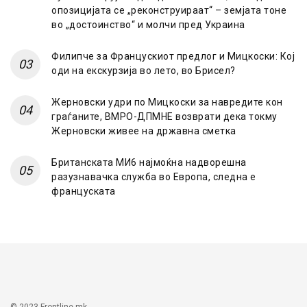
опозицијата се „реконструираат“ – земјата тоне
во „достоинство“ и молчи пред Украина
Филипче за Францускиот предлог и Мицкоски: Кој
оди на екскурзија во лето, во Брисел?
Жерновски удри по Мицкоски за навредите кон
граѓаните, ВМРО-ДПМНЕ возврати дека токму
Жерновски живее на државна сметка
Британската МИ6 најмоќна надворешна
разузнавачка служба во Европа, следна е
француската
© 2023 Frontline.mk