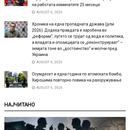
на работата изминатите 25 месеци
AUGUST 6, 2026
Хроника на една пропадната држава (јули
2026): Додека правдата е заробена во
„реформи“, луѓето се трујат од вода и политика,
а владата и опозицијата се „реконструираат“ –
земјата тоне во „достоинство“ и молчи пред
Украина
AUGUST 6, 2026
Осумдесет и една година по атомската бомба,
Хирошима повторно повика на разоружување
AUGUST 6, 2026
НАЈЧИТАНО