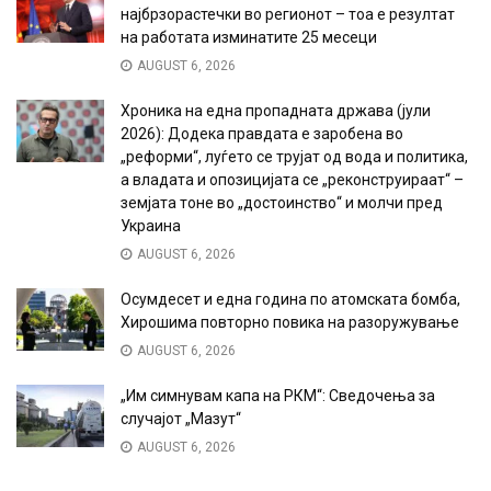
најбрзорастечки во регионот – тоа е резултат
на работата изминатите 25 месеци
AUGUST 6, 2026
Хроника на една пропадната држава (јули
2026): Додека правдата е заробена во
„реформи“, луѓето се трујат од вода и политика,
а владата и опозицијата се „реконструираат“ –
земјата тоне во „достоинство“ и молчи пред
Украина
AUGUST 6, 2026
Осумдесет и една година по атомската бомба,
Хирошима повторно повика на разоружување
AUGUST 6, 2026
„Им симнувам капа на РКМ“: Сведочења за
случајот „Мазут“
AUGUST 6, 2026