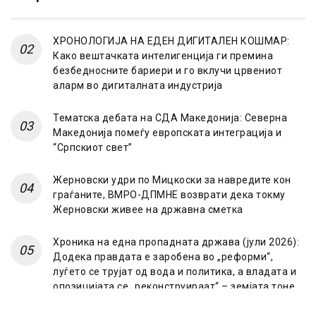
ХРОНОЛОГИЈА НА ЕДЕН ДИГИТАЛЕН КОШМАР:
Како вештачката интелигенција ги премина
безбедносните бариери и го вклучи црвениот
аларм во дигиталната индустрија
Тематска дебата на СДА Македонија: Северна
Македонија помеѓу европската интеграција и
“Српскиот свет”
Жерновски удри по Мицкоски за навредите кон
граѓаните, ВМРО-ДПМНЕ возврати дека токму
Жерновски живее на државна сметка
Хроника на една пропадната држава (јули 2026):
Додека правдата е заробена во „реформи“,
луѓето се трујат од вода и политика, а владата и
опозицијата се „реконструираат“ – земјата тоне
во „достоинство“ и молчи пред Украина