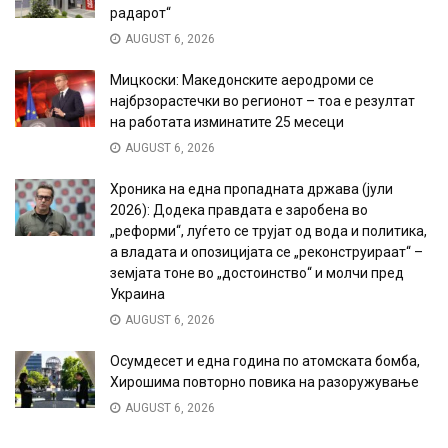
радарот“
AUGUST 6, 2026
Мицкоски: Македонските аеродроми се
најбрзорастечки во регионот – тоа е резултат
на работата изминатите 25 месеци
AUGUST 6, 2026
Хроника на една пропадната држава (јули
2026): Додека правдата е заробена во
„реформи“, луѓето се трујат од вода и политика,
а владата и опозицијата се „реконструираат“ –
земјата тоне во „достоинство“ и молчи пред
Украина
AUGUST 6, 2026
Осумдесет и една година по атомската бомба,
Хирошима повторно повика на разоружување
AUGUST 6, 2026