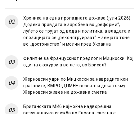
Хроника на една пропадната држава (јули 2026):
Додека правдата е заробена во „реформи“,
луѓето се трујат од вода и политика, а владата и
опозицијата се „реконструираат“ – земјата тоне
во „достоинство“ и молчи пред Украина
Филипче за Францускиот предлог и Мицкоски: Кој
оди на екскурзија во лето, во Брисел?
Жерновски удри по Мицкоски за навредите кон
граѓаните, ВМРО-ДПМНЕ возврати дека токму
Жерновски живее на државна сметка
Британската МИ6 најмоќна надворешна
разузнавачка служба во Европа, следна е
француската