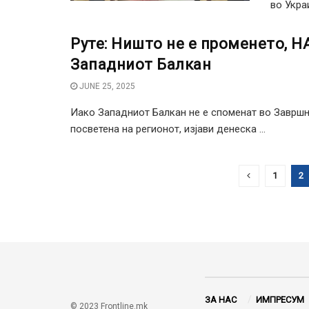
во Укра
Руте: Ништо не е променето, Н
Западниот Балкан
JUNE 25, 2025
Иако Западниот Балкан не е споменат во Завршна
посветена на регионот, изјави денеска ...
1
2
ЗА НАС
ИМПРЕСУМ
© 2023 Frontline.mk