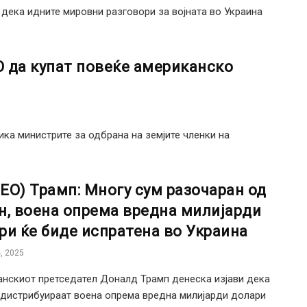
и дека идните мировни разговори за војната во Украина
О да купат повеќе американско
ика министрите за одбрана на земјите членки на
ЕО) Трамп: Многу сум разочаран од
н, воена опрема вредна милијарди
ри ќе биде испратена во Украина
, 2025
нскиот претседател Доналд Трамп денеска изјави дека
дистрибуираат воена опрема вредна милијарди долари