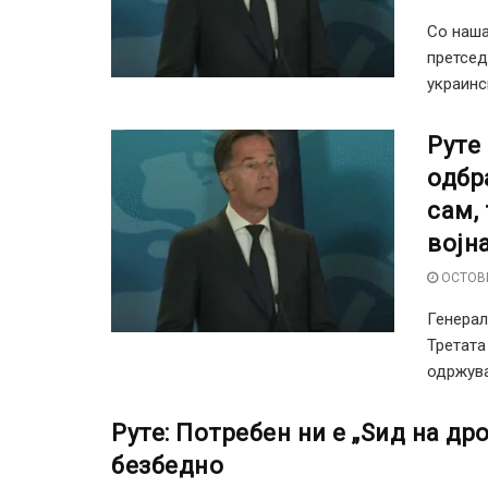
Со наша
претсед
украинск
Руте
одбр
сам,
војн
OCTOBE
Генерал
Третата
одржува 
Руте: Потребен ни е „Ѕид на др
безбедно