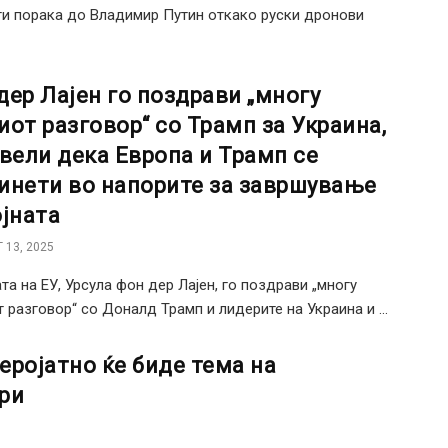
ати порака до Владимир Путин откако руски дронови
дер Лајен го поздрави „многу
иот разговор“ со Трамп за Украина,
 вели дека Европа и Трамп се
инети во напорите за завршување
ојната
 13, 2025
а на ЕУ, Урсула фон дер Лајен, го поздрави „многу
 разговор“ со Доналд Трамп и лидерите на Украина и ...
еројатно ќе биде тема на
ри