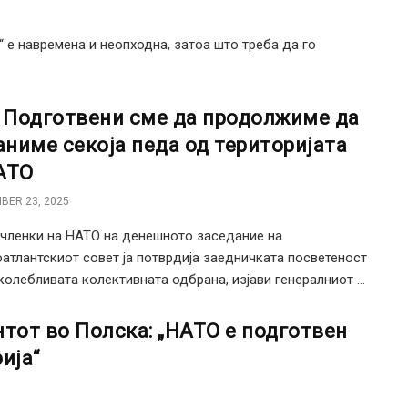
 е навремена и неопходна, затоа што треба да го
: Подготвени сме да продолжиме да
раниме секоја педа од територијата
АТО
BER 23, 2025
 членки на НАТО на денешното заседание на
атлантскиот совет ја потврдија заедничката посветеност
колебливата колективната одбрана, изјави генералниот ...
тот во Полска: „НАТО е подготвен
ија“