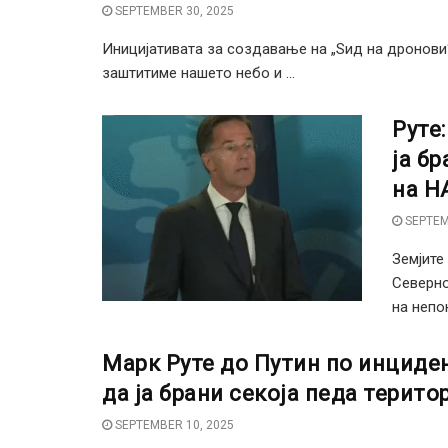
SEPTEMBER 30, 2025
Иницијативата за создавање на „Ѕид на дронови“
заштитиме нашето небо и ...
Руте
ја б
на Н
SEPTEM
Земјите
Северно
на непо
Марк Руте до Путин по инциден
да ја брани секоја педа територ
SEPTEMBER 10, 2025