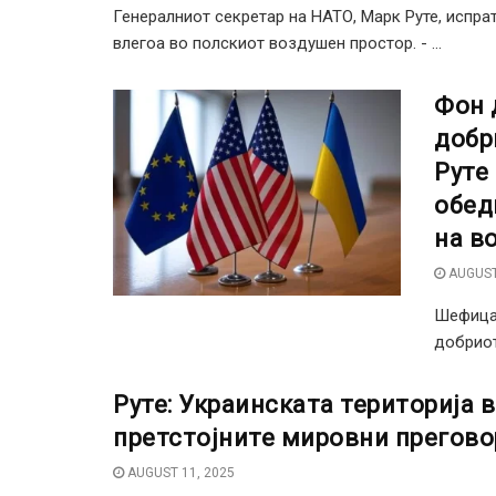
Генералниот секретар на НАТО, Марк Руте, испр
влегоа во полскиот воздушен простор. - ...
Фон 
добр
Руте
обед
на в
AUGUST
Шефицат
добриот
Руте: Украинската територија в
претстојните мировни прегово
AUGUST 11, 2025