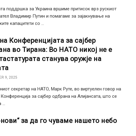
та поддршка за Украина вршиме притисок врз рускиот
ател Владимир Путин и помагаме за зајакнување на
ите капацитети со ...
 на Конференцијата за сајбер
ана во Тирана: Во НАТО никој не е
 тастатурата станува оружје на
ата
R 9, 2025
ниот секретар на НАТО, Марк Руте, во виртуелен говор на
 Конференција за сајбер одбрана на Aлијансата, што се
...
онови“ за да го чуваме нашето небо