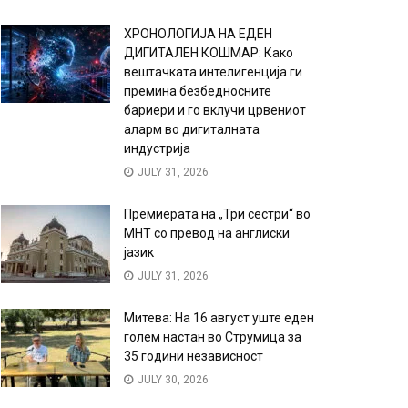
ХРОНОЛОГИЈА НА ЕДЕН
ДИГИТАЛЕН КОШМАР: Како
вештачката интелигенција ги
премина безбедносните
бариери и го вклучи црвениот
аларм во дигиталната
индустрија
JULY 31, 2026
Премиерата на „Три сестри“ во
МНТ со превод на англиски
јазик
JULY 31, 2026
Митева: На 16 август уште еден
голем настан во Струмица за
35 години независност
JULY 30, 2026