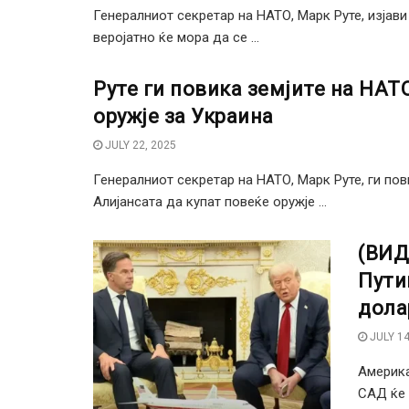
Генералниот секретар на НАТО, Марк Руте, изјав
веројатно ќе мора да се ...
Руте ги повика земјите на НАТ
оружје за Украина
JULY 22, 2025
Генералниот секретар на НАТО, Марк Руте, ги пов
Алијансата да купат повеќе оружје ...
(ВИД
Пути
дола
JULY 14
Америка
САД ќе 