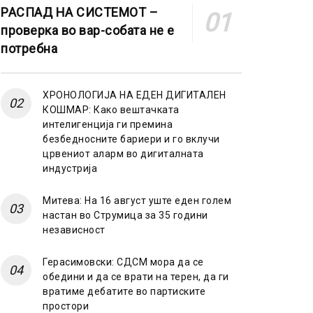
РАСПАД НА СИСТЕМОТ –
проверка во вар-собата не е
потребна
ХРОНОЛОГИЈА НА ЕДЕН ДИГИТАЛЕН
КОШМАР: Како вештачката
интелигенција ги премина
безбедносните бариери и го вклучи
црвениот аларм во дигиталната
индустрија
Митева: На 16 август уште еден голем
настан во Струмица за 35 години
независност
Герасимовски: СДСМ мора да се
обедини и да се врати на терен, да ги
вратиме дебатите во партиските
простори