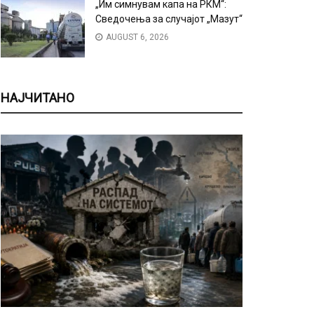
„Им симнувам капа на РКМ“:
Сведочења за случајот „Мазут“
AUGUST 6, 2026
НАЈЧИТАНО