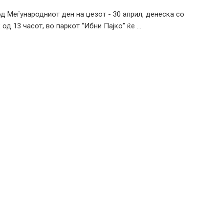
д Меѓународниот ден на џезот - 30 април, денеска со
од 13 часот, во паркот “Ибни Пајко” ќе ...