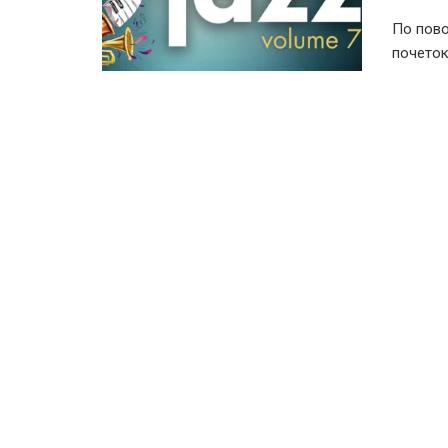
По пово
почеток 