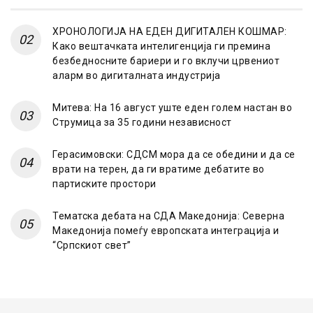
ХРОНОЛОГИЈА НА ЕДЕН ДИГИТАЛЕН КОШМАР:
Како вештачката интелигенција ги премина
безбедносните бариери и го вклучи црвениот
аларм во дигиталната индустрија
Митева: На 16 август уште еден голем настан во
Струмица за 35 години независност
Герасимовски: СДСМ мора да се обедини и да се
врати на терен, да ги вратиме дебатите во
партиските простори
Тематска дебата на СДА Македонија: Северна
Македонија помеѓу европската интеграција и
“Српскиот свет”