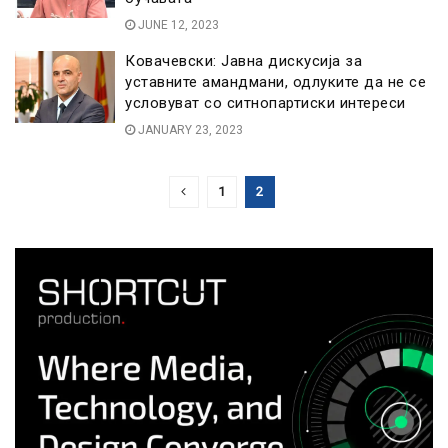
JUNE 12, 2023
Ковачевски: Јавна дискусија за
уставните амандмани, одлуките да не се
условуват со ситнопартиски интереси
JANUARY 23, 2023
1
2