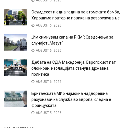
AUGUST 6, 2026
Осумдесет и една година по атомската бомба,
Хирошима повторно повика на разоружување
AUGUST 6, 2026
„Им симнувам капа на РКМ“: Сведочења за
случајот „Мазут“
AUGUST 6, 2026
Дебата на СДА Македонија: Европскиот пат
блокиран, изолацијата станува државна
политика
AUGUST 6, 2026
Британската МИ6 најмоќна надворешна
разузнавачка служба во Европа, следна е
француската
AUGUST 5, 2026