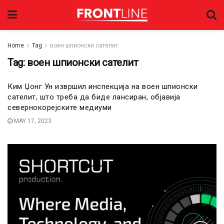
Home
Tag
воен шпионски сателит
Tag:
воен шпионски сателит
Ким Џонг Ун извршил инспекција на воен шпионски
сателит, што треба да биде лансиран, објавија
севернокорејските медиуми
MAY 17, 2023