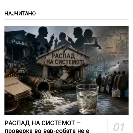
НАЈЧИТАНО
РАСПАД НА СИСТЕМОТ –
проверка во вар-собата не е