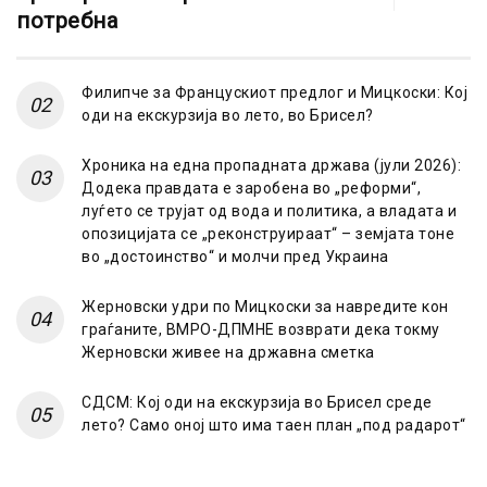
потребна
Филипче за Францускиот предлог и Мицкоски: Кој
оди на екскурзија во лето, во Брисел?
Хроника на една пропадната држава (јули 2026):
Додека правдата е заробена во „реформи“,
луѓето се трујат од вода и политика, а владата и
опозицијата се „реконструираат“ – земјата тоне
во „достоинство“ и молчи пред Украина
Жерновски удри по Мицкоски за навредите кон
граѓаните, ВМРО-ДПМНЕ возврати дека токму
Жерновски живее на државна сметка
СДСМ: Кој оди на екскурзија во Брисел среде
лето? Само оној што има таен план „под радарот“