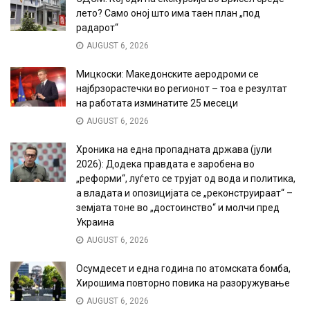
лето? Само оној што има таен план „под
радарот“
AUGUST 6, 2026
Мицкоски: Македонските аеродроми се
најбрзорастечки во регионот – тоа е резултат
на работата изминатите 25 месеци
AUGUST 6, 2026
Хроника на една пропадната држава (јули
2026): Додека правдата е заробена во
„реформи“, луѓето се трујат од вода и политика,
а владата и опозицијата се „реконструираат“ –
земјата тоне во „достоинство“ и молчи пред
Украина
AUGUST 6, 2026
Осумдесет и една година по атомската бомба,
Хирошима повторно повика на разоружување
AUGUST 6, 2026