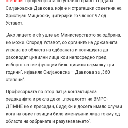
степени
“ професорката по уставно право, Гордана
Силјановска-Давкова, која е и стратешки советник на
Христијан Мицкоски, цитирајќи го членот 97 од
Уставот.
„Ако лицето е сè уште во Министерството за одбрана,
не може. Според Уставот, со органите на државната
управа во областа на одбраната и полицијата да
раководат цивилни лица кои непосредно пред
изборот на тие функции биле цивили најмалку три
години“, изјавила Силјановска – Давкова за „360
степени“.
Професорката по втор пат ја контактирала
редакцијата и рекла дека „предлогот на ВМРО-
ДПМНЕ не е преседан, бидејќи и досега имало случаи
кога на овие позиции биле именувани лица токму од
областа на одбраната и разузнавањето“.