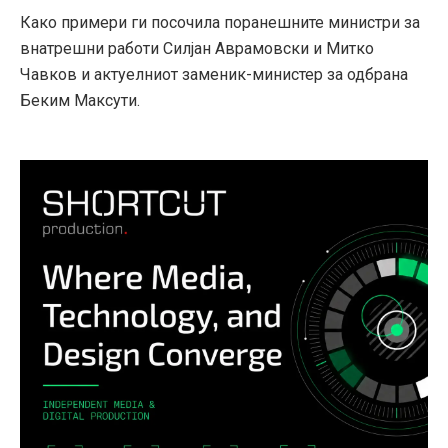
Како примери ги посочила поранешните министри за
внатрешни работи Силјан Аврамовски и Митко
Чавков и актуелниот заменик-министер за одбрана
Беким Максути.