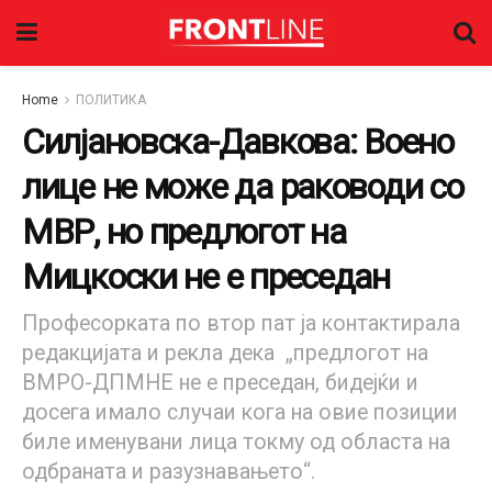
Home
ПОЛИТИКА
Силјановска-Давкова: Воено
лице не може да раководи со
МВР, но предлогот на
Мицкоски не е преседан
Професорката по втор пат ја контактирала
редакцијата и рекла дека „предлогот на
ВМРО-ДПМНЕ не е преседан, бидејќи и
досега имало случаи кога на овие позиции
биле именувани лица токму од областа на
одбраната и разузнавањето“.