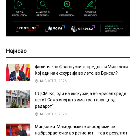
Најново
Филипче за Францускиот предлог и Мицкоски:
Кој оди на екскурзија во лето, во Брисел?
AUGUST 7, 2026
СДСМ: Кој оди на екскурзија во Брисел среде
лето? Само оној што има таен план „под
радарот“
AUGUST 6, 2026
Мицкоски: Македонските аеродроми се
најбрзорастечки во регионот – тоа е резултат