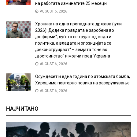
на работата изминатите 25 месеци
AUGUST 6, 2026
Хроника на една пропадната држава (јули
2026): Додека правдата е заробена во
„реформи“, луѓето се трујат од вода и
политика, а владата и опозицијата се
„реконструираат“ – земјата тоне во
„достоинство“ и молчи пред Украина
AUGUST 6, 2026
Осумдесет и една година по атомската бомба,
Хирошима повторно повика на разоружување
AUGUST 6, 2026
НАЈЧИТАНО