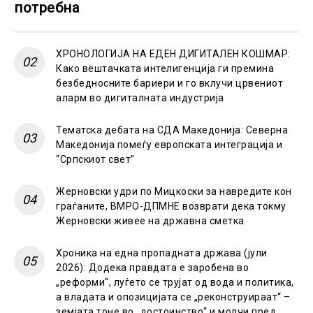
потребна
ХРОНОЛОГИЈА НА ЕДЕН ДИГИТАЛЕН КОШМАР:
Како вештачката интелигенција ги премина
безбедносните бариери и го вклучи црвениот
аларм во дигиталната индустрија
Тематска дебата на СДА Македонија: Северна
Македонија помеѓу европската интеграција и
“Српскиот свет”
Жерновски удри по Мицкоски за навредите кон
граѓаните, ВМРО-ДПМНЕ возврати дека токму
Жерновски живее на државна сметка
Хроника на една пропадната држава (јули
2026): Додека правдата е заробена во
„реформи“, луѓето се трујат од вода и политика,
а владата и опозицијата се „реконструираат“ –
земјата тоне во „достоинство“ и молчи пред