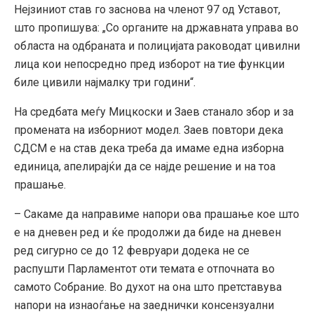
Нејзиниот став го заснова на членот 97 од Уставот,
што пропишува: „Со органите на државната управа во
областа на одбраната и полицијата раководат цивилни
лица кои непосредно пред изборот на тие функции
биле цивили најмалку три години“.
На средбата меѓу Мицкоски и Заев станало збор и за
промената на изборниот модел. Заев повтори дека
СДСМ е на став дека треба да имаме една изборна
единица, апелирајќи да се најде решение и на тоа
прашање.
– Сакаме да направиме напори ова прашање кое што
е на дневен ред и ќе продолжи да биде на дневен
ред сигурно се до 12 февруари додека не се
распушти Парламентот оти темата е отпочната во
самото Собрание. Во духот на она што претставува
напори на изнаоѓање на заеднички консензуални