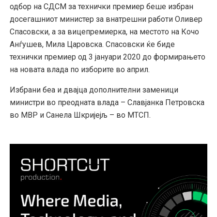
одбор на СДСМ за технички премиер беше избран
досегашниот министер за внатрешни работи Оливер
Спасовски, а за вицепремиерка, на местото на Кочо
Анѓушев, Мила Царовска. Спасовски ќе биде
технички премиер од 3 јануари 2020 до формирањето
на новата влада по изборите во април.
Избрани беа и двајца дополнителни заменици
министри во преодната влада – Славјанка Петровска
во МВР и Санела Шкријејљ – во МТСП.