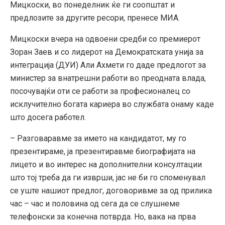
Мицкоски, во понеделник ќе ги соопштат и
предлозите за другите ресори, пренесе МИА.
Мицкоски вчера на одвоени средби со премиерот
Зоран Заев и со лидерот на Демократската унија за
интеграција (ДУИ) Али Ахмети го даде предлогот за
министер за внатрешни работи во преодната влада,
посочувајќи оти се работи за професионалец со
исклучително богата кариера во службата онаму каде
што досега работел.
– Разговаравме за името на кандидатот, му го
презентираме, ја презентиравме биографијата на
лицето и во интерес на дополнителни консултации
што тој треба да ги изврши, јас не би го споменувал
се уште нашиот предлог, договоривме за од прилика
час – час и половина од сега да се слушнеме
телефонски за конечна потврда. Но, вака на прва