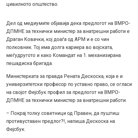
цивилното општество.
Дел од медиумите објавија дека предлогот на ВМРО-
ДПМНЕ за технички министер за внатрешни работи е
Драган Ковачки, кој доаѓа од АРМ и е со чин
полковник. Тој има долга кариера во војската,
меѓудругото и како Командат на 1. механизирана
пешадиска бригада.
Министерката за правда Рената Дескоска, која е и
универзитетски професор по уставно право, се огласи
на својот Фејсбук профил за предлогот на ВМРО-
ДПМНЕ за технички министер за внатрешни работи.
– Покрај толку советници од Правен, да пуштиш
противуставен предлог?!, напиша Дескоска на
Фејсбук.