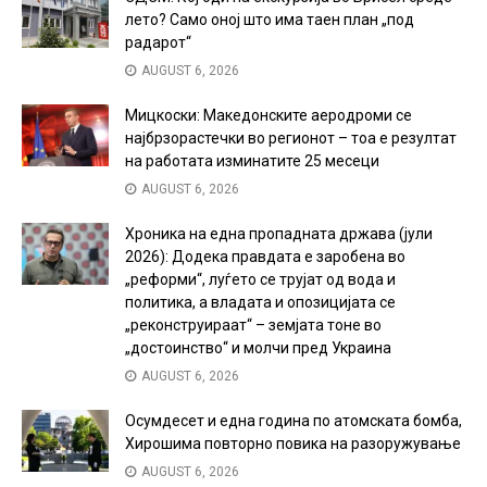
лето? Само оној што има таен план „под
радарот“
AUGUST 6, 2026
Мицкоски: Македонските аеродроми се
најбрзорастечки во регионот – тоа е резултат
на работата изминатите 25 месеци
AUGUST 6, 2026
Хроника на една пропадната држава (јули
2026): Додека правдата е заробена во
„реформи“, луѓето се трујат од вода и
политика, а владата и опозицијата се
„реконструираат“ – земјата тоне во
„достоинство“ и молчи пред Украина
AUGUST 6, 2026
Осумдесет и една година по атомската бомба,
Хирошима повторно повика на разоружување
AUGUST 6, 2026