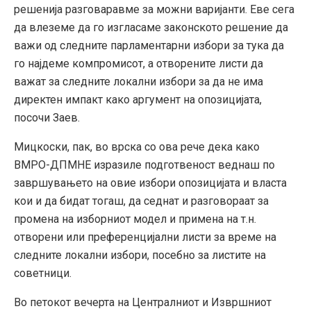
решенија разговаравме за можни варијанти. Еве сега
да влеземе да го изгласаме законското решение да
важи од следните парламентарни избори за тука да
го најдеме компромисот, а отворените листи да
важат за следните локални избори за да не има
директен импакт како аргумент на опозицијата,
посочи Заев.
Мицкоски, пак, во врска со ова рече дека како
ВМРО-ДПМНЕ изразиле подготвеност веднаш по
завршувањето на овие избори опозицијата и власта
кои и да бидат тогаш, да седнат и разговораат за
промена на изборниот модел и примена на т.н.
отворени или преференцијални листи за време на
следните локални избори, посебно за листите на
советници.
Во петокот вечерта на Централниот и Извршниот