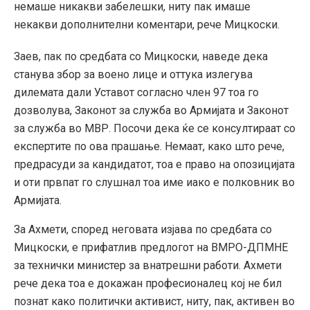
немаше никакви забелешки, ниту пак имаше
некакви дополнителни коментари, рече Мицкоски.
Заев, пак по средбата со Мицкоски, наведе дека
станува збор за воено лице и оттука излегува
дилемата дали Уставот согласно член 97 тоа го
дозволува, Законот за служба во Армијата и Законот
за служба во МВР. Посочи дека ќе се консултираат со
експертите по ова прашање. Немаат, како што рече,
предрасуди за кандидатот, тоа е право на опозицијата
и оти првпат го слушнал тоа име иако е полковник во
Армијата.
За Ахмети, според неговата изјава по средбата со
Мицкоски, е прифатлив предлогот на ВМРО-ДПМНЕ
за технички министер за внатрешни работи. Ахмети
рече дека тоа е докажан професионалец кој не бил
познат како политички активист, ниту, пак, активен во