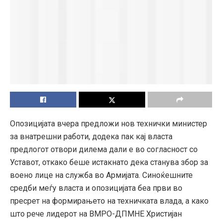
Опозицијата вчера предложи нов технички министер
за внатрешни работи, додека пак кај власта
предлогот отвори дилема дали е во согласност со
Уставот, откако беше истакнато дека станува збор за
воено лице на служба во Армијата. Синоќешните
средби меѓу власта и опозицијата беа први во
пресрет на формирањето на техничката влада, а како
што рече лидерот на ВМРО-ДПМНЕ Христијан