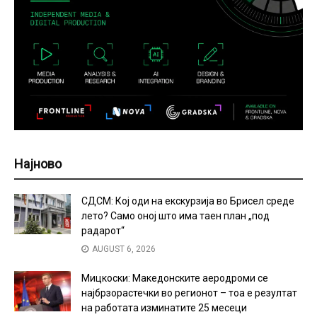
Најново
СДСМ: Кој оди на екскурзија во Брисел среде
лето? Само оној што има таен план „под
радарот“
AUGUST 6, 2026
Мицкоски: Македонските аеродроми се
најбрзорастечки во регионот – тоа е резултат
на работата изминатите 25 месеци