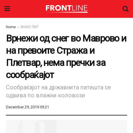
Home
ИНФО ПИТ
Врнежи од снег во Маврово и
на превоите Стража и
Плетвар, нема пречки за
сообраќајот
Сообраќајот на државнита патишта се
одвива по влажни коловози
December 29, 2019 09:21