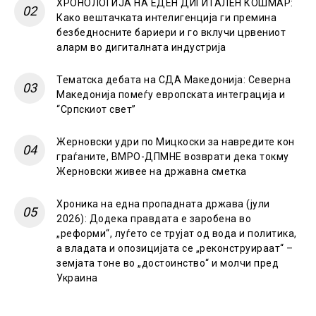
ХРОНОЛОГИЈА НА ЕДЕН ДИГИТАЛЕН КОШМАР:
Како вештачката интелигенција ги премина
безбедносните бариери и го вклучи црвениот
аларм во дигиталната индустрија
Тематска дебата на СДА Македонија: Северна
Македонија помеѓу европската интеграција и
“Српскиот свет”
Жерновски удри по Мицкоски за навредите кон
граѓаните, ВМРО-ДПМНЕ возврати дека токму
Жерновски живее на државна сметка
Хроника на една пропадната држава (јули
2026): Додека правдата е заробена во
„реформи“, луѓето се трујат од вода и политика,
а владата и опозицијата се „реконструираат“ –
земјата тоне во „достоинство“ и молчи пред
Украина