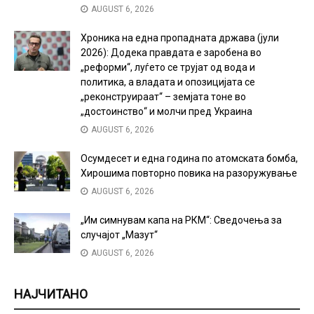
AUGUST 6, 2026
Хроника на една пропадната држава (јули
2026): Додека правдата е заробена во
„реформи“, луѓето се трујат од вода и
политика, а владата и опозицијата се
„реконструираат“ – земјата тоне во
„достоинство“ и молчи пред Украина
AUGUST 6, 2026
Осумдесет и една година по атомската бомба,
Хирошима повторно повика на разоружување
AUGUST 6, 2026
„Им симнувам капа на РКМ“: Сведочења за
случајот „Мазут“
AUGUST 6, 2026
НАЈЧИТАНО