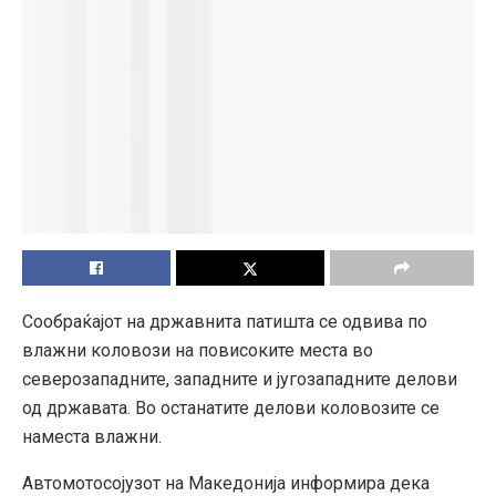
Сообраќајот на државнита патишта се одвива по
влажни коловози на повисоките места во
северозападните, западните и југозападните делови
од државата. Во останатите делови коловозите се
наместа влажни.
Автомотосојузот на Македонија информира дека