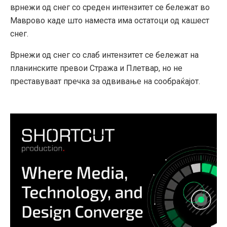
врнежи од снег со среден интензитет се бележат во
Маврово каде што наместа има остатоци од кашест
снег.
Врнежи од снег со слаб интензитет се бележат на
планинските превои Стража и Плетвар, но не
преставуваат пречка за одвивање на сообраќајот.