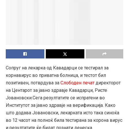
Сопруг на лекарка од Кавадарци се тестирал за
корнавирус во приватна болница, и тестот бил
позитивен, потврдува за
Слободен печат
директорот
на Центарот за јавно здравје Кавадарци, Ристе
Јовановски.
Сега резултатите се испратени во
Институтот за јавно здравје на верификација. Како
што додава Јовановски, лекарката исто така синоќа
во 12 часот на полноќ била тестирана за корона вирус
и резултатите ќе бидат познати денеска.