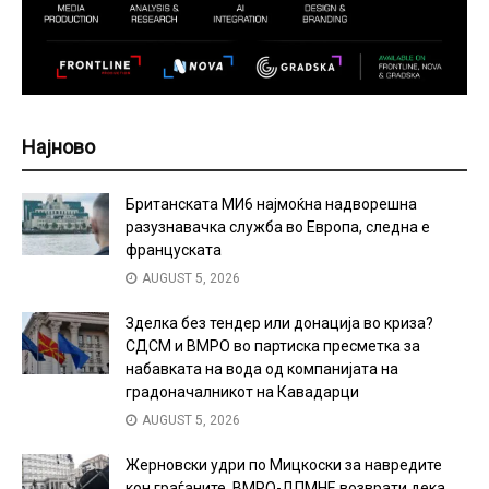
Најново
Британската МИ6 најмоќна надворешна
разузнавачка служба во Европа, следна е
француската
AUGUST 5, 2026
Зделка без тендер или донација во криза?
СДСМ и ВМРО во партиска пресметка за
набавката на вода од компанијата на
градоначалникот на Кавадарци
AUGUST 5, 2026
Жерновски удри по Мицкоски за навредите
кон граѓаните, ВМРО-ДПМНЕ возврати дека