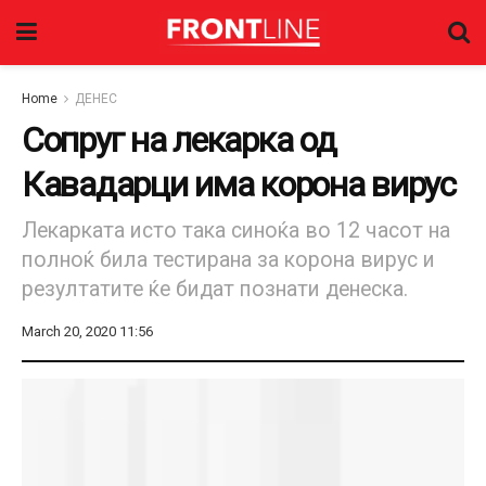
Home
ДЕНЕС
Сопруг на лекарка од
Кавадарци има корона вирус
Лекарката исто така синоќа во 12 часот на
полноќ била тестирана за корона вирус и
резултатите ќе бидат познати денеска.
March 20, 2020 11:56