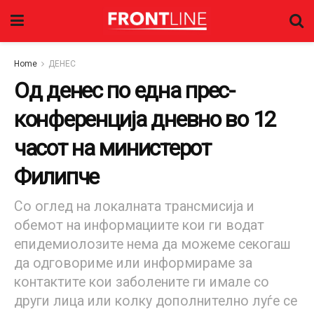
Home
ДЕНЕС
Од денес по една прес-
конференција дневно во 12
часот на министерот
Филипче
Со оглед на локалната трансмисија и
обемот на информациите кои ги водат
епидемиолозите нема да можеме секогаш
да одговориме или информираме за
контактите кои заболените ги имале со
други лица или колку дополнително луѓе се