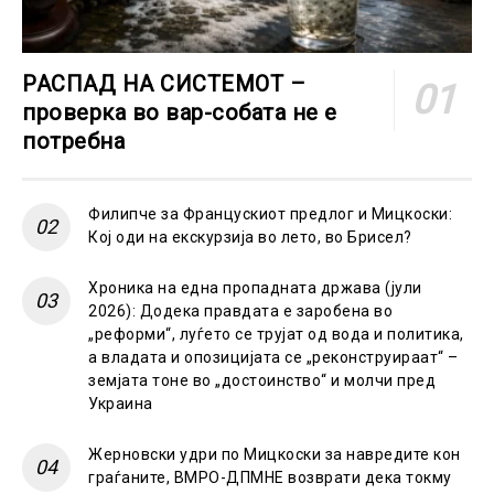
РАСПАД НА СИСТЕМОТ –
проверка во вар-собата не е
потребна
Филипче за Францускиот предлог и Мицкоски:
Кој оди на екскурзија во лето, во Брисел?
Хроника на една пропадната држава (јули
2026): Додека правдата е заробена во
„реформи“, луѓето се трујат од вода и политика,
а владата и опозицијата се „реконструираат“ –
земјата тоне во „достоинство“ и молчи пред
Украина
Жерновски удри по Мицкоски за навредите кон
граѓаните, ВМРО-ДПМНЕ возврати дека токму