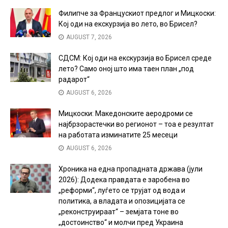
Филипче за Францускиот предлог и Мицкоски:
Кој оди на екскурзија во лето, во Брисел?
AUGUST 7, 2026
СДСМ: Кој оди на екскурзија во Брисел среде
лето? Само оној што има таен план „под
радарот“
AUGUST 6, 2026
Мицкоски: Македонските аеродроми се
најбрзорастечки во регионот – тоа е резултат
на работата изминатите 25 месеци
AUGUST 6, 2026
Хроника на една пропадната држава (јули
2026): Додека правдата е заробена во
„реформи“, луѓето се трујат од вода и
политика, а владата и опозицијата се
„реконструираат“ – земјата тоне во
„достоинство“ и молчи пред Украина