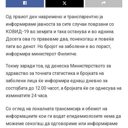
Од првиот ден навремено и транспарентно ја
информираме јавноста за сите случаи поврзани со
КОВИД-19 во земјата и така останува и во иднина.
Досега ова го правевме два, понекогаш и повеќе
пати во денот. Но бројот на заболени е во пораст,
информира министерот Филипче.
Токму заради тоа, од денеска Министерството за
здравство за точната статистика и бројката на
заболени лица ќе информира еднаш дневно за
состојбата до 12.00 часот, а бројката ќе се однесува на
изминатите 24 часа.
Со оглед на локалната трансмис
ија и обемот на
информациите кои ги водат епидемиолозите нема да
можеме секогаш да одговориме или информираме