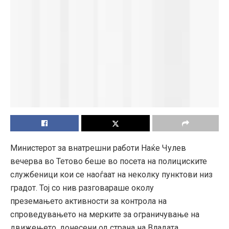
Министерот за внатрешни работи Наќе Чулев
вечерва во Тетово беше во посета на
полициските
службеници кои
се наоѓаат на неколку пунктови низ
градот. Тој со нив разговараше околу
преземањето
активности за контрола на
спроведувањето на мерките за ограничување на
движењето, донесени од страна на
В
ладата.