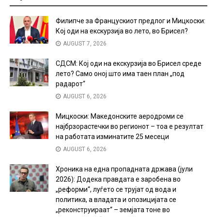
Филипче за Францускиот предлог и Мицкоски:
Кој оди на екскурзија во лето, во Брисел?
AUGUST 7, 2026
СДСМ: Кој оди на екскурзија во Брисел среде
лето? Само оној што има таен план „под
радарот“
AUGUST 6, 2026
Мицкоски: Македонските аеродроми се
најбрзорастечки во регионот – тоа е резултат
на работата изминатите 25 месеци
AUGUST 6, 2026
Хроника на една пропадната држава (јули
2026): Додека правдата е заробена во
„реформи“, луѓето се трујат од вода и
политика, а владата и опозицијата се
„реконструираат“ – земјата тоне во