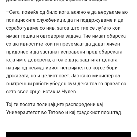
–
Сега, повеќе од било кога, важно е да веруваме во
полициските службеници, да ги поддржуваме и да
соработуваме со нив, затоа што тие се луѓето кои
имаат тешка и одговорна задача. Тие имаат обврска
со активностите кои ги преземаат да дадат личен
придонес и да застанат исправени пред обврската
која им е доверена, а тоа е да ја заштитат целата
нација од невидливиот непријател со кој се бори
државата, но и целиот свет. Јас како министер за
внатрешни работи убеден сум дека тоа го прават со
сето свое срце, истакна
Чулев.
Тој ги посети полицајците распоредени кај
Универзитетот во Тетово и кај градскиот плоштад.