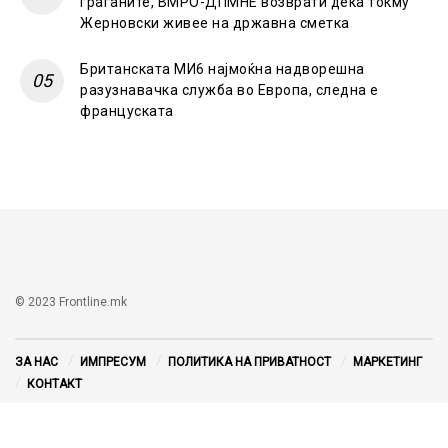
граѓаните, ВМРО-ДПМНЕ возврати дека токму
Жерновски живее на државна сметка
Британската МИ6 најмоќна надворешна
разузнавачка служба во Европа, следна е
француската
© 2023 Frontline.mk
ЗА НАС
ИМПРЕСУМ
ПОЛИТИКА НА ПРИВАТНОСТ
МАРКЕТИНГ
КОНТАКТ