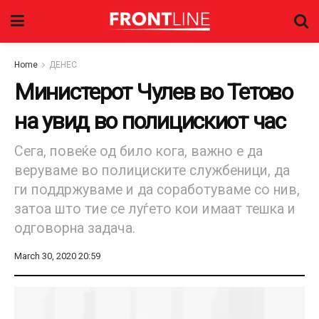
Home
ДЕНЕС
Министерот Чулев во Тетово
на увид во полицискиот час
Сега, повеќе од било кога, важно е да
веруваме во полициските службеници, да
ги поддржуваме и да соработуваме со нив,
затоа што тие се луѓето кои имаат тешка и
одговорна задача.
March 30, 2020 20:59