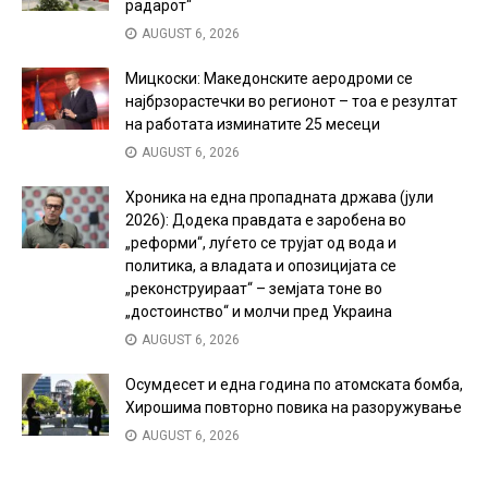
радарот“
AUGUST 6, 2026
Мицкоски: Македонските аеродроми се
најбрзорастечки во регионот – тоа е резултат
на работата изминатите 25 месеци
AUGUST 6, 2026
Хроника на една пропадната држава (јули
2026): Додека правдата е заробена во
„реформи“, луѓето се трујат од вода и
политика, а владата и опозицијата се
„реконструираат“ – земјата тоне во
„достоинство“ и молчи пред Украина
AUGUST 6, 2026
Осумдесет и една година по атомската бомба,
Хирошима повторно повика на разоружување
AUGUST 6, 2026