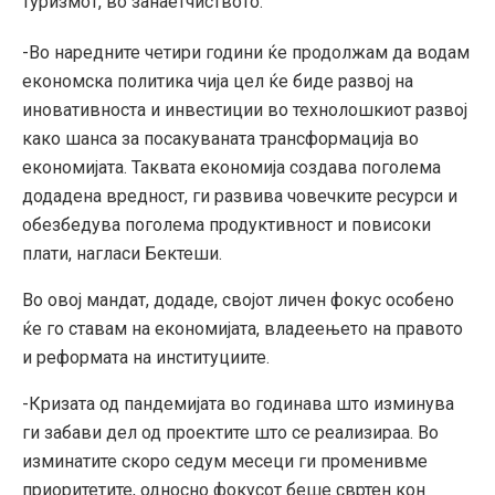
туризмот, во занаетчиството.
-Во наредните четири години ќе продолжам да водам
економска политика чија цел ќе биде развој на
иновативноста и инвестиции во технолошкиот развој
како шанса за посакуваната трансформација во
економијата. Таквата економија создава поголема
додадена вредност, ги развива човечките ресурси и
обезбедува поголема продуктивност и повисоки
плати, нагласи Бектеши.
Во овој мандат, додаде, својот личен фокус особено
ќе го ставам на економијата, владеењето на правото
и реформата на институциите.
-Кризата од пандемијата во годинава што изминува
ги забави дел од проектите што се реализираа. Во
изминатите скоро седум месеци ги променивме
приоритетите, односно фокусот беше свртен кон