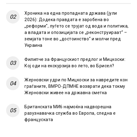
Хроника на една пропадната држава (јули
2026): Додека правдата е заробена во
„реформи“, луѓето се трујат од вода и политика,
а владата и опозицијата се „реконструираат“ –
земјата тоне во „достоинство“ и молчи пред
Украина
Филипче за Францускиот предлог и Мицкоски:
Кој оди на екскурзија во лето, во Брисел?
Жерновски удри по Мицкоски за навредите кон
граѓаните, ВМРО-ДПМНЕ возврати дека токму
Жерновски живее на државна сметка
Британската МИ6 најмоќна надворешна
разузнавачка служба во Европа, следна е
француската