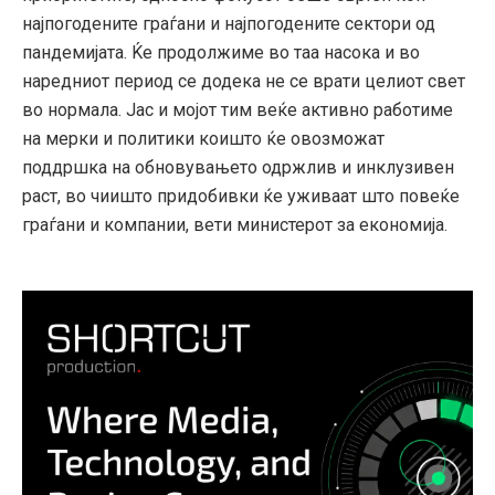
најпогодените граѓани и најпогодените сектори од
пандемијата. Ќе продолжиме во таа насока и во
наредниот период се додека не се врати целиот свет
во нормала. Јас и мојот тим веќе активно работиме
на мерки и политики коишто ќе овозможат
поддршка на обновувањето одржлив и инклузивен
раст, во чиишто придобивки ќе уживаат што повеќе
граѓани и компании, вети министерот за економија.