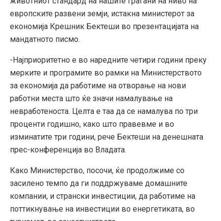
животниот стандард на нашите граѓани на ниво на
европските развени земји, истакна министерот за
економија Крешник Бектеши во презентацијата на
мандатното писмо.
-Најприоритетно е во наредните четири години преку
мерките и програмите во рамки на Министерството
за економија да работиме на отворање на нови
работни места што ќе значи намалување на
невработеноста. Целта е таа да се намалува по три
проценти годишно, како што правевме и во
изминатите три години, рече Бектеши на денешната
прес-конференција во Владата.
Како Министерство, посочи, ќе продолжиме со
засилено темпо да ги поддржуваме домашните
компании, и странски инвестиции, да работиме на
поттикнување на инвестиции во енергетиката, во