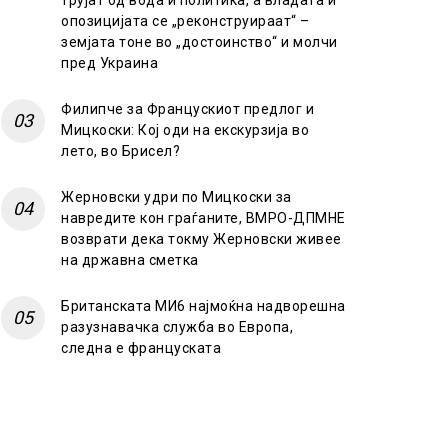
трујат од вода и политика, а владата и
опозицијата се „реконструираат“ –
земјата тоне во „достоинство“ и молчи
пред Украина
Филипче за Францускиот предлог и
Мицкоски: Кој оди на екскурзија во
лето, во Брисел?
Жерновски удри по Мицкоски за
навредите кон граѓаните, ВМРО-ДПМНЕ
возврати дека токму Жерновски живее
на државна сметка
Британската МИ6 најмоќна надворешна
разузнавачка служба во Европа,
следна е француската