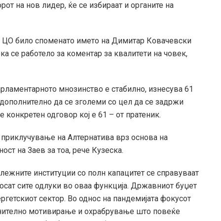
орот на нов лидер, ќе се избираат и органите на
а ЦО било споменато името на Димитар Ковачевски
ка се работело за коментар за квалитети на човек,
рламентарното мнозинство е стабилно, изнесува 61
 дополнително да се зголеми со цел да се задржи
 конкретен одговор кој е 61 – от пратеник.
а приклучување на Алтернатива врз основа на
ст на Заев за тоа, рече Кузеска.
лежните институции со полн капацитет се справуваат
носат сите одлуки во оваа функција. Државниот буџет
ргетскиот сектор. Во однос на пандемијата фокусот
лнително мотивирање и охрабрување што повеќе