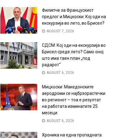
Филипче за Францускиот
предлог и Мицкоски: Кој оди на
екскурзија во лето, во Брисел?
AUGUST 7, 2026
СДСМ: Кој оди на екскурзија во
Брисел среде лето? Само оној
што има таен план „под
радарот“
AUGUST 6, 2026
Мицкоски: Македонските
аеродроми се најбрзорастечки
во регионот – тоа е резултат
на работата изминатите 25
месеци
AUGUST 6, 2026
Хроника на една пропадната