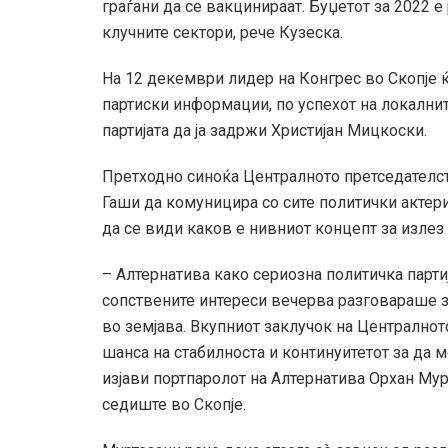
граѓани да се вакцинираат. Буџетот за 2022 
клучните сектори, рече Кузеска.
На 12 декември лидер на Конгрес во Скопје
партиски информации, по успехот на локалнит
партијата да ја задржи Христијан Мицкоски.
Претходно синоќа Централното претседателст
Гаши да комуницира со сите политички актери
да се види каков е нивниот концепт за излез 
– Алтернатива како сериозна политичка партиј
сопствените интереси вечерва разговараше з
во земјава. Вкупниот заклучок на Централно
шанса на стабилноста и континуитетот за да м
изјави портпаролот на Алтернатива Орхан Мур
седиште во Скопје.