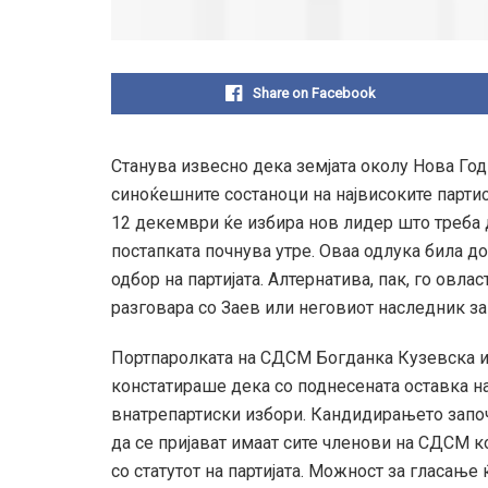
Share on Facebook
Станува извесно дека земјата околу Нова Год
синоќешните состаноци на највисоките парти
12 декември ќе избира нов лидер што треба д
постапката почнува утре. Оваа одлука била 
одбор на партијата. Алтернатива, пак, го овла
разговара со Заев или неговиот наследник за
Портпаролката на СДСМ Богданка Кузевска из
констатираше дека со поднесената оставка на
внатрепартиски избори. Кандидирањето започн
да се пријават имаат сите членови на СДСМ 
со статутот на партијата. Можност за гласањ