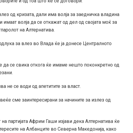
оворите и од тоа што ќе се договори.
лез од кризата, дали има волја за заедничка владина
 имаат волја да се откажат од дел од својата моќ за
тпаролот на Алтернатива.
одлука за влез во Влада ќе ја донесе Централното
 да се свика откога ќе имаме нешто поконкретно од
езани.
а не се води од апетитите за власт.
веќе сме заинтересирани за начините за излез од
т на партијата Африм Гаши изјави дека Алтернатива ќе
нтересите на Албанците во Северна Македонија, како