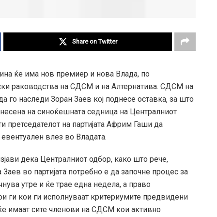
Share on Twitter
ина ќе има нов премиер и нова Влада, по
ски раководства на СДСМ и на Алтернатива. СДСМ на
а го наследи Зоран Заев кој поднесе оставка, за што
донесена на синоќешната седница на Централниот
сти претседателот на партијата Африм Гаши да
 евентуален влез во Владата.
јави дека Централниот одбор, како што рече,
 Заев во партијата потребно е да започне процес за
ува утре и ќе трае една недела, а право
кои ги кои ги исполнуваат критериумите предвидени
е ќе имаат сите членови на СДСМ кои активно