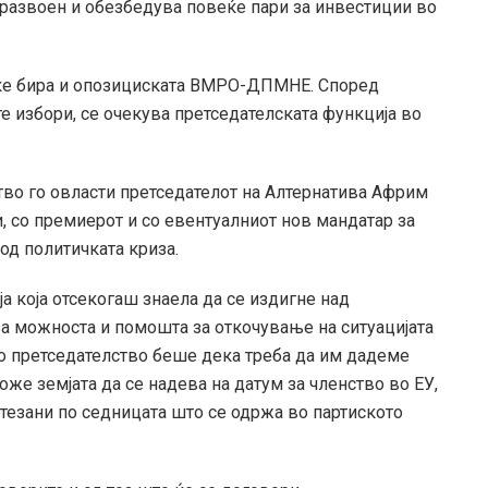
е развоен и обезбедува повеќе пари за инвестиции во
 ќе бира и опозициската ВМРО-ДПМНЕ. Според
е избори, се очекува претседателската функција во
во го овласти претседателот на Алтернатива Африм
, со премиерот и со евентуалниот нов мандатар за
од политичката криза.
а која отсекогаш знаела да се издигне над
а можноста и помошта за откочување на ситуацијата
то претседателство беше дека треба да им дадеме
оже земјата да се надева на датум за членство во ЕУ,
тезани по седницата што се одржа во партиското