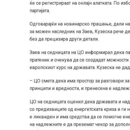
ќе се регистрираат на онлајн алатката. По изб
партијата.
Одговарајќи на новинарско прашање, дали н
за можен наследник на Заев, Кузеска рече де
без да прецизира други детали.
Заев на седницата на ЦО информирал дека па
пратеник и очекува да се создадат можности
европскиот курс на државата. Кузеска не даде
– ЦО смета дека има простор за разговори з
принципи и вредности, и пренесена е надлежно
ЦО на седницата оценил дека државата и над
со предизвиците од енергетската криза и ги 
е ликвиден и има средства да се помогне ене
на надлежните е да преземат чекор за допо