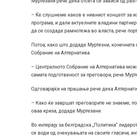
Муртезани рече дека отсега сè зависи од разг
– Ќе слушнеме каков е нивниот концепт за из
програма, и дали актуелните владини партнери
да се создаде рамнотежа во власта, рече пор
Потоа, како што додаде Муртезни, конечната 
Собрание на Алтернатива.
– Централното Собрание на Алтернатива може
самата подготвеност за преговори, рече Мурт
Одговарајќи на прашање рече дека Алтернатив
– Како ќе завршат преговорите не знаеме, по
оваа криза, додаде Муртезани.
Во интервју за белградска „Политика“ лидеро
се води од очекувањата на своите гласачи, и