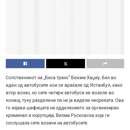
Сопственикот на „Беса транс“ Беким Хаџиу, бил во
еден од автобусите кои се враќале од Истанбул, како
втор возач, но сите четири автобуси не возеле во
конвој, туку разделени па не ја виделе несреќата. Ова
го изјави шефицата на одделението за организиран
криминал и корупција, Вилма Русковска која ги
сослушала сите возачи на автобусите.