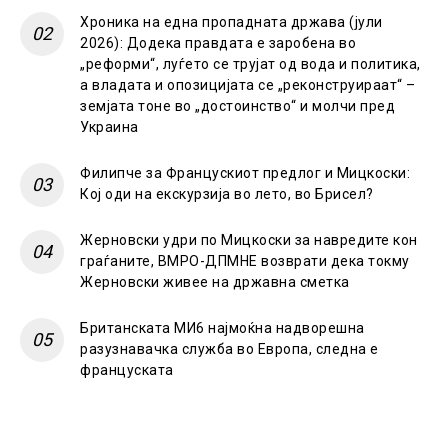
Хроника на една пропадната држава (јули
2026): Додека правдата е заробена во
„реформи“, луѓето се трујат од вода и политика,
а владата и опозицијата се „реконструираат“ –
земјата тоне во „достоинство“ и молчи пред
Украина
Филипче за Францускиот предлог и Мицкоски:
Кој оди на екскурзија во лето, во Брисел?
Жерновски удри по Мицкоски за навредите кон
граѓаните, ВМРО-ДПМНЕ возврати дека токму
Жерновски живее на државна сметка
Британската МИ6 најмоќна надворешна
разузнавачка служба во Европа, следна е
француската