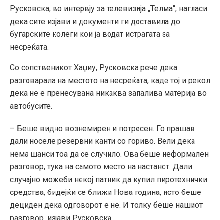
Русковска, во интервју за телевизија „Телма“, нагласи
дека сите изјави и документи ги доставила до
бугарските колеги кои ја водат истрагата за
несреќата.
Со сопственикот Хаџиу, Русковска рече дека
разговарала на местото на несреќата, каде тој и рекол
дека не е пренесувана никаква запалива материја во
автобусите.
– Беше видно вознемирен и потресен. Го прашав
дали носеле резервни канти со гориво. Вели дека
нема шанси тоа да се случило. Ова беше неформален
разговор, тука на самото место на настанот. Дали
случајно можеби некој патник да купил пиротехнички
средства, бидејќи се ближи Нова година, исто беше
дециден дека одговорот е не. И толку беше нашиот
разговор, изјави Русковска.