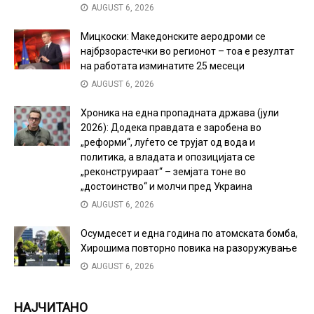
AUGUST 6, 2026
Мицкоски: Македонските аеродроми се
најбрзорастечки во регионот – тоа е резултат
на работата изминатите 25 месеци
AUGUST 6, 2026
Хроника на една пропадната држава (јули
2026): Додека правдата е заробена во
„реформи“, луѓето се трујат од вода и
политика, а владата и опозицијата се
„реконструираат“ – земјата тоне во
„достоинство“ и молчи пред Украина
AUGUST 6, 2026
Осумдесет и една година по атомската бомба,
Хирошима повторно повика на разоружување
AUGUST 6, 2026
НАЈЧИТАНО