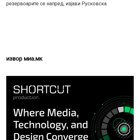
резервоарите се напред, изјави Русковска.
извор миа.мк