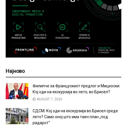
Најново
Филипче за Францускиот предлог и Мицкоски:
Кој оди на екскурзија во лето, во Брисел?
AUGUST 7, 2026
СДСМ: Кој оди на екскурзија во Брисел среде
лето? Само оној што има таен план „под
радарот“