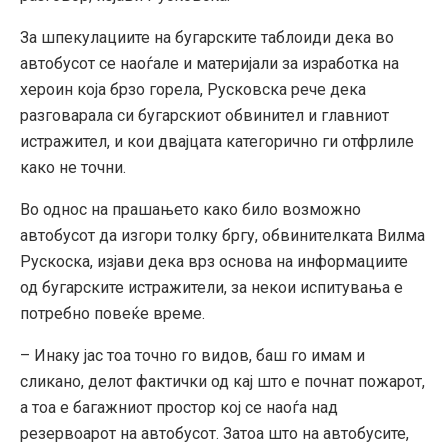
За шпекулациите на бугарските таблоиди дека во
автобусот се наоѓале и материјали за изработка на
хероин која брзо горела, Русковска рече дека
разговарала си бугарскиот обвинител и главниот
истражител, и кои двајцата категорично ги отфрлиле
како не точни.
Во однос на прашањето како било возможно
автобусот да изгори толку бргу, обвинителката Вилма
Рускоска, изјави дека врз основа на информациите
од бугарските истражители, за некои испитувања е
потребно повеќе време.
– Инаку јас тоа точно го видов, баш го имам и
сликано, делот фактички од кај што е почнат пожарот,
а тоа е багажниот простор кој се наоѓа над
резервоарот на автобусот. Затоа што на автобусите,