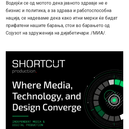
Водејќи се од мотото дека јавното здравје не е
бизнис и политика, а за здрава и работоспособна
нација, се надеваме дека како итни мерки ќе бидат
прифатени нашите барања, стои во барањето од
Сојузот на здруженија на дијабетичари. /МИА/.