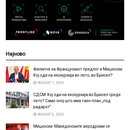
Најново
Филипче за Францускиот предлог и Мицкоски:
Кој оди на екскурзија во лето, во Брисел?
AUGUST 7, 2026
СДСМ: Кој оди на екскурзија во Брисел среде
лето? Само оној што има таен план „под
радарот“
AUGUST 6, 2026
Мицкоски: Македонските аеродроми се