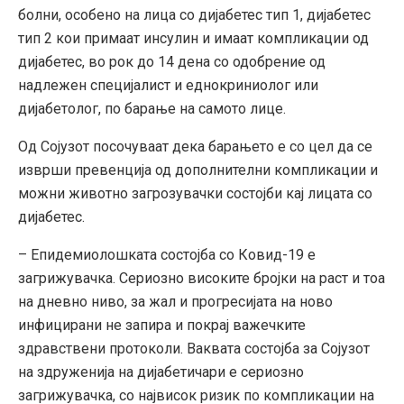
болни, особено на лица со дијабетес тип 1, дијабетес
тип 2 кои примаат инсулин и имаат компликации од
дијабетес, во рок до 14 дена со одобрение од
надлежен специјалист и еднокриниолог или
дијабетолог, по барање на самото лице.
Од Сојузот посочуваат дека барањето е со цел да се
изврши превенција од дополнителни компликации и
можни животно загрозувачки состојби кај лицата со
дијабетес.
– Епидемиолошката состојба со Ковид-19 е
загрижувачка. Сериозно високите бројки на раст и тоа
на дневно ниво, за жал и прогресијата на ново
инфицирани не запира и покрај важечките
здравствени протоколи. Ваквата состојба за Сојузот
на здруженија на дијабетичари е сериозно
загрижувачка, со највисок ризик по компликации на