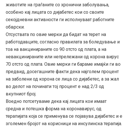
животите на граѓаните со хронични заболувања,
особено кај лицата со дијабетес кои со своите
секојдневни активности ги исполнуваат работните
обврски.
Отсуствата по овие мерки да бидат на терет на
работодавците, согласно правилата за боледување и
тоа на вакцинираните со 90 отсто од плата, а на
невакцинираните или непрележани од корона вирус
70 отсто од плата. Овие мерки ги бараме имајќи ги во
предвид, досегашните факти дека најголем процент
на заболени од корона се лица со дијабетес, а за жал
во делот на починати тој процент е над 2/3 од
вкупниот број.
Воедно потсетуваме дека кај лицата кои имаат
средна и потешка форма на коронавирус, од
терапијата која се применува се појавува дијабетес и е
зголемен бројот на корисници на инсулинска терапија.