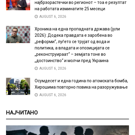
најбрзорастечки во регионот – тоа е резултат
на работата изминатите 25 месеци
AUGUST 6, 2026
Хроника на една пропадната држава (јули
2026): Додека правдата е заробена во
„реформи“, луѓето се трујат од вода и
политика, а владата и опозицијата се
„реконструираат“ – земјата тоне во
„достоинство“ и молчи пред Украина
AUGUST 6, 2026
Осумдесет и една година по атомската бомба,
Хирошима повторно повика на разоружување
AUGUST 6, 2026
НАЈЧИТАНО