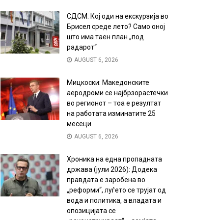
СДСМ: Кој оди на екскурзија во
Брисел среде лето? Само оној
што има таен план „под
радарот“
AUGUST 6, 2026
Мицкоски: Македонските
аеродроми се најбрзорастечки
во регионот – тоа е резултат
на работата изминатите 25
месеци
AUGUST 6, 2026
Хроника на една пропадната
држава (јули 2026): Додека
правдата е заробена во
„реформи“, луѓето се трујат од
вода и политика, а владата и
опозицијата се