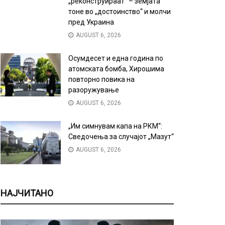
„реконструираат“ – земјата
тоне во „достоинство“ и молчи
пред Украина
AUGUST 6, 2026
Осумдесет и една година по
атомската бомба, Хирошима
повторно повика на
разоружување
AUGUST 6, 2026
„Им симнувам капа на РКМ“:
Сведочења за случајот „Мазут“
AUGUST 6, 2026
НАЈЧИТАНО