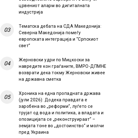
црвениот аларм во дигиталната
индустрија
Тематска дебата на СДА Македонија:
Северна Македонија помеѓу
европската интеграција и “Српскиот
свет”
Жерновски удри по Мицкоски за
навредите кон граѓаните, ВМРО-ДПМНЕ
возврати дека токму Жерновски живее
на државна сметка
Хроника на една пропадната држава
(јули 2026): Додека правдата е
заробена во „реформи“, луѓето се
трујат од вода и политика, а владата и
опозицијата се „реконструираат“ –
земјата тоне во „достоинство“ и молчи
пред Украина