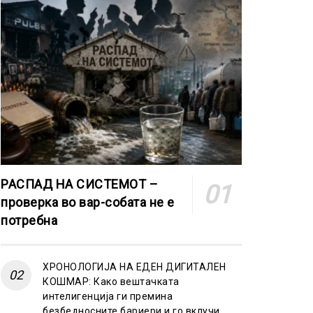
РАСПАД НА СИСТЕМОТ –
проверка во вар-собата не е
потребна
ХРОНОЛОГИЈА НА ЕДЕН ДИГИТАЛЕН
КОШМАР: Како вештачката
интелигенција ги премина
безбедносните бариери и го вклучи