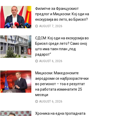
Филипче за Францускиот
предлог и Мицкоски: Кој оди на
екскурзија во лето, во Брисел?
AUGUST 7, 2026
СДСМ: Кој оди на екскурзија во
Брисел среде лето? Само оној
што има таен план „под
радарот“
AUGUST 6, 2026
Мицкоски: Македонските
аеродроми се најбрзорастечки
во регионот – тоа е резултат
на работата изминатите 25
месеци
AUGUST 6, 2026
Хроника на една пропадната