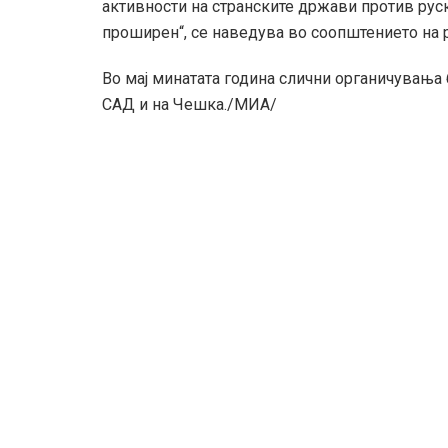
активности на странските држави против руск
проширен“, се наведува во соопштението на р
Во мај минатата година слични органичувања
САД и на Чешка./МИА/