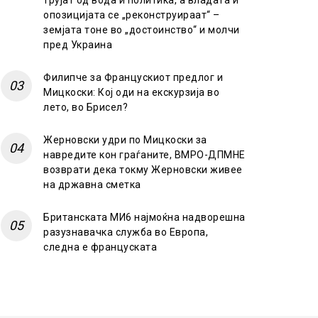
трујат од вода и политика, а владата и
опозицијата се „реконструираат“ –
земјата тоне во „достоинство“ и молчи
пред Украина
Филипче за Францускиот предлог и
Мицкоски: Кој оди на екскурзија во
лето, во Брисел?
Жерновски удри по Мицкоски за
навредите кон граѓаните, ВМРО-ДПМНЕ
возврати дека токму Жерновски живее
на државна сметка
Британската МИ6 најмоќна надворешна
разузнавачка служба во Европа,
следна е француската