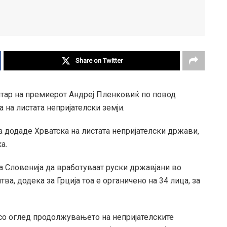
Share on Twitter
нтар на премиерот Андреј Пленковиќ по повод
а на листата непријателски земји.
а додаде Хрватска на листата непријателски држави,
а.
на Словенија да вработуваат руски државјани во
а, додека за Грција тоа е органичено на 34 лица, за
 со оглед продолжувањето на непријателските