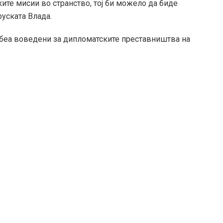
ите мисии во странство, тој би можело да биде
уската Влада.
 беа воведени за дипломатските преставништва на