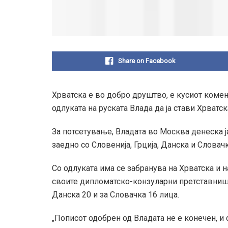
Share on Facebook
Хрватска е во добро друштво, е кусиот коме
одлуката на руската Влада да ја стави Хрватск
За потсетување, Владата во Москва денеска ј
заедно со Словенија, Грција, Данска и Словачк
Со одлуката има се забранува на Хрватска и 
своите дипломатско-конзуларни претставништв
Данска 20 и за Словачка 16 лица.
„Пописот одобрен од Владата не е конечен, и