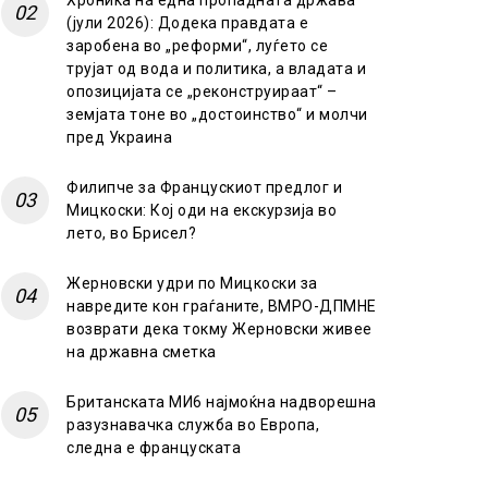
Хроника на една пропадната држава
(јули 2026): Додека правдата е
заробена во „реформи“, луѓето се
трујат од вода и политика, а владата и
опозицијата се „реконструираат“ –
земјата тоне во „достоинство“ и молчи
пред Украина
Филипче за Францускиот предлог и
Мицкоски: Кој оди на екскурзија во
лето, во Брисел?
Жерновски удри по Мицкоски за
навредите кон граѓаните, ВМРО-ДПМНЕ
возврати дека токму Жерновски живее
на државна сметка
Британската МИ6 најмоќна надворешна
разузнавачка служба во Европа,
следна е француската