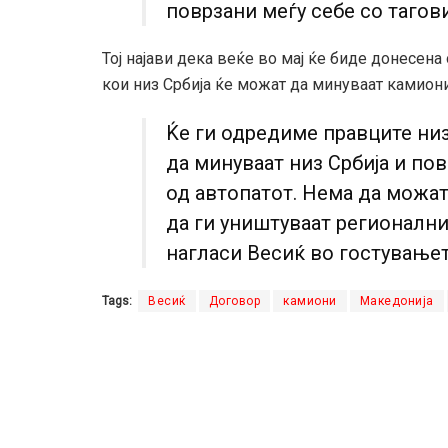
поврзани меѓу себе со тагов
Тој најави дека веќе во мај ќе биде донесена
кои низ Србија ќе можат да минуваат камиони
Ќе ги одредиме правците ни
да минуваат низ Србија и по
од автопатот. Нема да можат
да ги уништуваат регионалнит
нагласи Весиќ во гостувањет
Tags:
Весиќ
Договор
камиони
Македонија