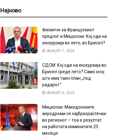
Најново
Филипче за Францускиот
предлог и Мицкоски: Кој оди на
екскурзија во лето, во Брисел?
AUGUST 7, 2026
СДСМ: Кој оди на екскурзија во
Брисел среде лето? Само оној
што има таен план „под
радарот“
AUGUST 6, 2026
Мицкоски: Македонските
аеродроми се најбрзорастечки
во регионот – тоа е резултат
на работата изминатите 25
месеци