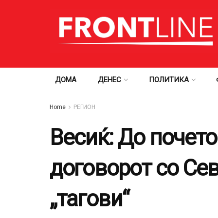
ДОМА
ДЕНЕС
ПОЛИТИКА
Home
РЕГИОН
Весиќ: До почето
договорот со Се
„тагови“