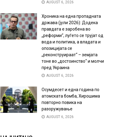
AUGUST 6, 2026
Хроника на една пропадната
држава (јули 2026): Додека
правдата е заробена во
„реформи“, луѓето се трујат од
вода и политика, а владата и
опозицијата се
„реконструираат“ – земјата
тоне во „достоинство“ и молчи
пред Украина
AUGUST 6, 2026
Осумдесет и една година по
атомската бомба, Хирошима
повторно повика на
разоружување
AUGUST 6, 2026