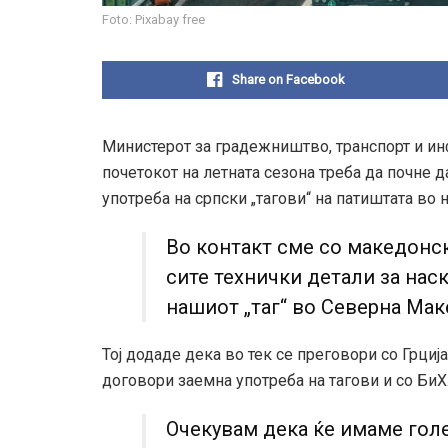
Foto: Pixabay free
Share on Facebook
Министерот за градежништво, транспорт и инф
почетокот на летната сезона треба да почне 
употреба на српски „тагови“ на патиштата во 
Во контакт сме со македонск
сите технички детали за нас
нашиот „таг“ во Северна Маке
Тој додаде дека во тек се преговори со Грција
договори заемна употреба на тагови и со БиХ
Очекувам дека ќе имаме голе