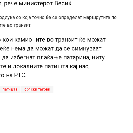
и, рече министерот Весиќ.
 одлука со која точно ќе се определат маршрутите по
те во транзит.
з кои камионите во транзит ќе можат
веќе нема да можат да се симнуваат
 да избегнат плаќање патарина, ниту
е и локалните патишта кај нас,
о на РТС.
патишта
српски тагови