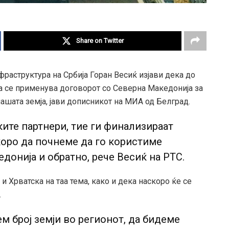
Share on Twitter
раструктура на Србија Горан Весиќ изјави дека до
да се применува договорот со Северна Македонија за
нашата земја, јави дописникот на МИА од Белград.
ите партнери, тие ги финализираат
коро да почнеме да го користиме
донија и обратно, рече Весиќ на РТС.
 и Хрватска на таа тема, како и дека наскоро ќе се
.
м број земји во регионот, да бидеме