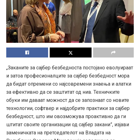
„Заканите за сајбер безбедноста постојано еволуираат
и затоа професионалците за сајбер безбедност мора
да бидат опремени со најсовремени знаења и алатки
за ефективно да се заштитат од нив. Техничките
обуки им даваат можност да се запознаат со новите
технологии, софтвер и најдобрите практики за сајбер
безбедност, што им овозможува проактивно да ги
штитат своите организации од сајбер закани”, изјави
заменичката на претседателот на Владата на