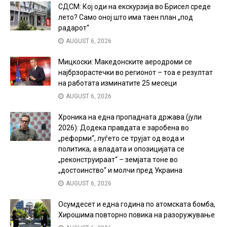
СДСМ: Кој оди на екскурзија во Брисел среде
лето? Само оној што има таен план „под
радарот“
AUGUST 6, 2026
Мицкоски: Македонските аеродроми се
најбрзорастечки во регионот – тоа е резултат
на работата изминатите 25 месеци
AUGUST 6, 2026
Хроника на една пропадната држава (јули
2026): Додека правдата е заробена во
„реформи“, луѓето се трујат од вода и
политика, а владата и опозицијата се
„реконструираат“ – земјата тоне во
„достоинство“ и молчи пред Украина
AUGUST 6, 2026
Осумдесет и една година по атомската бомба,
Хирошима повторно повика на разоружување