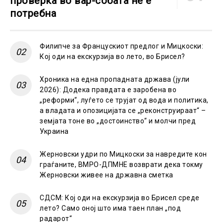
проверка во вар-собата не е
потребна
Филипче за Францускиот предлог и Мицкоски:
Кој оди на екскурзија во лето, во Брисел?
Хроника на една пропадната држава (јули
2026): Додека правдата е заробена во
„реформи“, луѓето се трујат од вода и политика,
а владата и опозицијата се „реконструираат“ –
земјата тоне во „достоинство“ и молчи пред
Украина
Жерновски удри по Мицкоски за навредите кон
граѓаните, ВМРО-ДПМНЕ возврати дека токму
Жерновски живее на државна сметка
СДСМ: Кој оди на екскурзија во Брисел среде
лето? Само оној што има таен план „под
радарот“