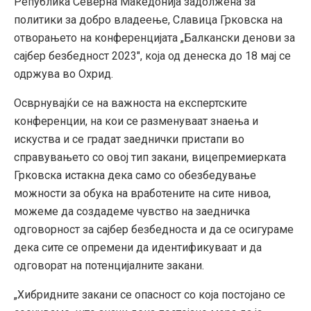
Република Северна Македонија задолжена за
политики за добро владеење, Славица Грковска на
отворањето на конференцијата „Балкански денови за
сајбер безбедност 2023″, која од денеска до 18 мај се
одржува во Охрид.
Осврнувајќи се на важноста на експертските
конференции, на кои се разменуваат знаења и
искуства и се градат заеднички пристапи во
справувањето со овој тип закани, вицепремиерката
Грковска истакна дека само со обезбедување
можности за обука на вработените на сите нивоа,
можеме да создадеме чувство на заедничка
одговорност за сајбер безбедноста и да се осигураме
дека сите се опремени да идентификуваат и да
одговорат на потенцијалните закани.
„Хибридните закани се опасност со која постојано се