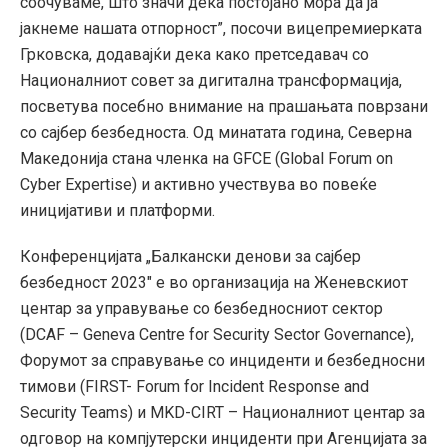
соочуваме, што значи дека постојано мора да ја
јакнеме нашата отпорност”, посочи вицепремиерката
Грковска, додавајќи дека како претседавач со
Националниот совет за дигитална трансформација,
посветува посебно внимание на прашањата поврзани
со сајбер безбедноста. Од минатата година, Северна
Македонија стана членка на GFCE (Global Forum on
Cyber Expertise) и активно учествува во повеќе
иницијативи и платформи.
Конференцијата „Балкански денови за сајбер
безбедност 2023″ е во организација на Женевскиот
центар за управување со безбедносниот сектор
(DCAF – Geneva Centre for Security Sector Governance),
Форумот за справување со инциденти и безбедносни
тимови (FIRST- Forum for Incident Response and
Security Teams) и MKD-CIRT – Националниот центар за
одговор на компјутерски инциденти при Агенцијата за