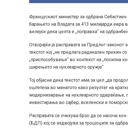
Францускиот министер за одбрана Себастиен
барањето на Владата за 413 милијарди евра во
велејќи дека целта е „поправка“ на одбранбена
Отворајќи ја расправата за Предлог-законот з
текстот кој „не предлага радикален прекин с
„приспособување“ во контекст на „посилна ко
ширењето на нуклеарното оружје“.
Тој објасни дека текстот има за цел „да прод
оштетена во минатото како резултат на кратк
модернизирање на нуклеарното одвраќање, по
инвестирање во сајбер, вселенски и поморски
Расправата се очекува брзо да се насочи ко
(БДП) кој се издвојува за трошоците за одбра