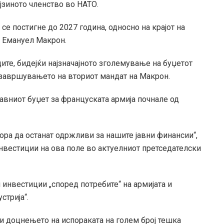
ејзиното членство во НАТО.
се постигне до 2027 година, односно на крајот на
т Емануел Макрон.
ите, бидејќи најзначајното зголемување на буџетот
 завршувањето на вториот мандат на Макрон.
вниот буџет за француската армија почнале од
ра да останат одржливи за нашите јавни финансии“,
нвестиции на ова поле во актуелниот претседателски
 инвестиции „според потребите“ на армијата и
стрија“.
и доцнењето на испораката на голем број тешка