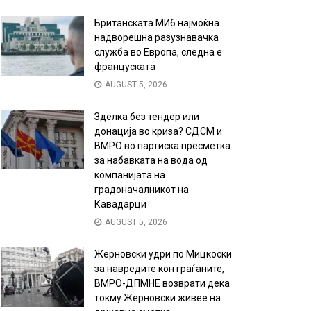
Британската МИ6 најмоќна
надворешна разузнавачка
служба во Европа, следна е
француската
AUGUST 5, 2026
Зделка без тендер или
донација во криза? СДСМ и
ВМРО во партиска пресметка
за набавката на вода од
компанијата на
градоначалникот на
Кавадарци
AUGUST 5, 2026
Жерновски удри по Мицкоски
за навредите кон граѓаните,
ВМРО-ДПМНЕ возврати дека
токму Жерновски живее на