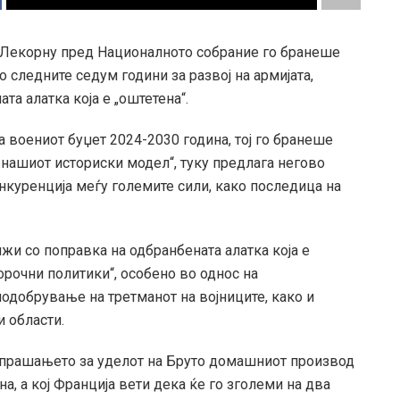
 Лекорну пред Националното собрание го бранеше
 следните седум години за развој на армијата,
та алатка која е „оштетена“.
а воениот буџет 2024-2030 година, тој го бранеше
о нашиот историски модел“, туку предлага негово
нкуренција меѓу големите сили, како последица на
олжи со поправка на одбранбената алатка која е
орочни политики“, особено во однос на
добрување на третманот на војниците, како и
 области.
н прашањето за уделот на Бруто домашниот производ
на, а кој Франција вети дека ќе го зголеми на два