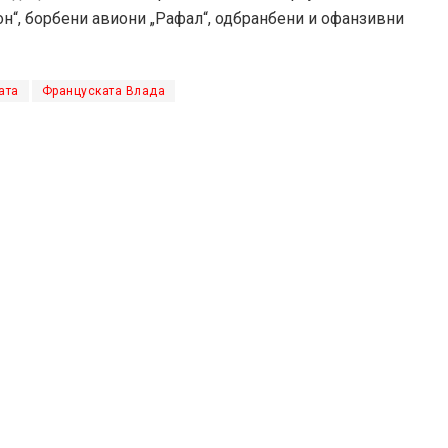
он“, борбени авиони „Рафал“, одбранбени и офанзивни
ата
Француската Влада