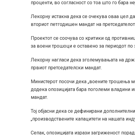
проценти, во согласност со тоа што го бара н
Лекорну истакна дека се очекува оваа цел да 
вториот петгодишен мандат на претседатело
Проектот се соочува со критики од противниц
за воени трошоци е оставено за периодот по
Лекорну нагласи дека зголемувањата на држа
првиот претседателски мандат.
Министерот посочи дека „воените трошења мо
додека опозицијата бара поголеми владини и
мандат.
Тој објасни дека се дефинирани дополнителни
„производствените капацитети на нашата инду
Сепак, опозицијата изрази загриженост порад