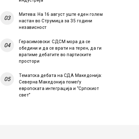
индустрија
Митева: На 16 август уште еден голем
настан во Струмица за 35 години
независност
Герасимовски: СДСМ мора да се
обедини и да се врати на терен, да ги
вратиме дебатите во партиските
простори
Тематска дебата на СДА Македонија:
Северна Македонија помеѓу
европската интеграција и “Српскиот
свет”