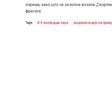
oпрема, како што се оклопни возила „Скорпи
фрегати.
Tags:
413 милијарди евра
модернизација на армиј