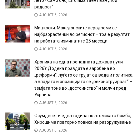
лето? Само оној што има таен план „под
радарот“
AUGUST 6, 2026
Мицкоски: Македонските аеродроми се
најбрзорастечки во регионот – тоа е резултат
на работата изминатите 25 месеци
AUGUST 6, 2026
Хроника на една пропадната држава (јули
2026): Додека правдата е заробена во
„реформи“, луѓето се трујат од вода и политика,
а владата и опозицијата се „реконструираат“ –
земјата тоне во „достоинство“ и молчи пред
Украина
AUGUST 6, 2026
Осумдесет и една година по атомската бомба,
Хирошима повторно повика на разоружување
AUGUST 6, 2026