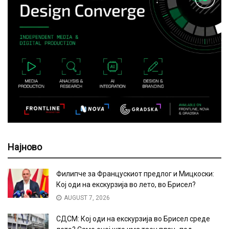
Најново
Филипче за Францускиот предлог и Мицкоски:
Кој оди на екскурзија во лето, во Брисел?
AUGUST 7, 2026
СДСМ: Кој оди на екскурзија во Брисел среде