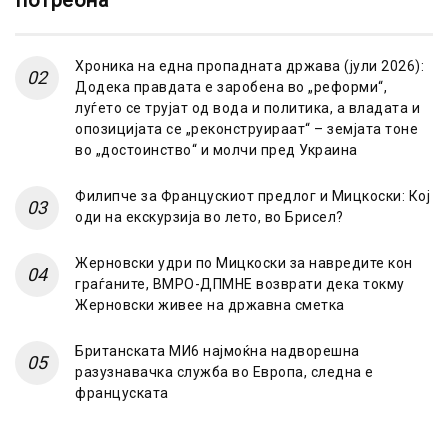
потребна
Хроника на една пропадната држава (јули 2026):
Додека правдата е заробена во „реформи“,
луѓето се трујат од вода и политика, а владата и
опозицијата се „реконструираат“ – земјата тоне
во „достоинство“ и молчи пред Украина
Филипче за Францускиот предлог и Мицкоски: Кој
оди на екскурзија во лето, во Брисел?
Жерновски удри по Мицкоски за навредите кон
граѓаните, ВМРО-ДПМНЕ возврати дека токму
Жерновски живее на државна сметка
Британската МИ6 најмоќна надворешна
разузнавачка служба во Европа, следна е
француската