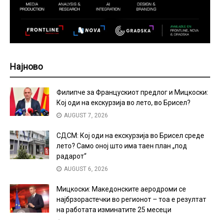
Најново
Филипче за Францускиот предлог и Мицкоски:
Кој оди на екскурзија во лето, во Брисел?
AUGUST 7, 2026
СДСМ: Кој оди на екскурзија во Брисел среде
лето? Само оној што има таен план „под
радарот“
AUGUST 6, 2026
Мицкоски: Македонските аеродроми се
најбрзорастечки во регионот – тоа е резултат
на работата изминатите 25 месеци