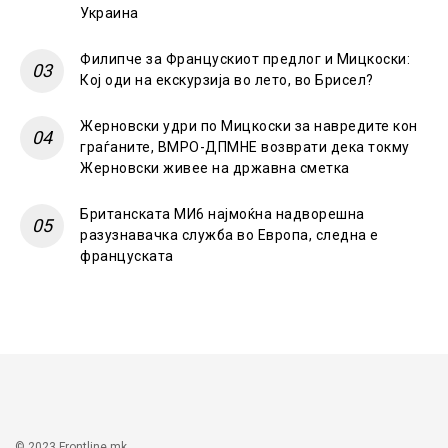
Украина
Филипче за Францускиот предлог и Мицкоски:
Кој оди на екскурзија во лето, во Брисел?
Жерновски удри по Мицкоски за навредите кон
граѓаните, ВМРО-ДПМНЕ возврати дека токму
Жерновски живее на државна сметка
Британската МИ6 најмоќна надворешна
разузнавачка служба во Европа, следна е
француската
© 2023 Frontline.mk