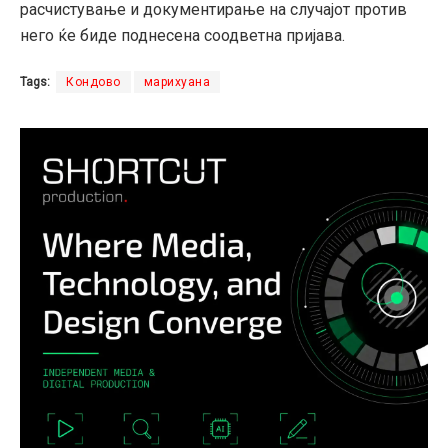
расчистување и документирање на случајот против
него ќе биде поднесена соодветна пријава.
Tags:
Кондово
марихуана