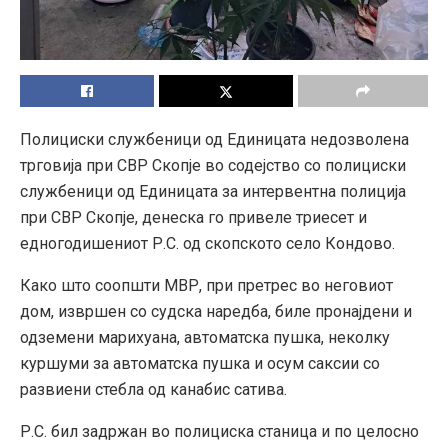
Полициски службеници од Единицата недозволена
трговија при СВР Скопје во содејство со полициски
службеници од Единицата за интервентна полиција
при СВР Скопје, денеска го привеле триесет и
едногодишениот Р.С. од скопското село Кондово.
Како што соопшти МВР, при претрес во неговиот
дом, извршен со судска наредба, биле пронајдени и
одземени марихуана, автоматска пушка, неколку
куршуми за автоматска пушка и осум саксии со
развиени стебла од канабис сатива.
Р.С. бил задржан во полициска станица и по целосно