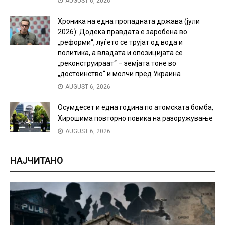
AUGUST 6, 2026
Хроника на една пропадната држава (јули
2026): Додека правдата е заробена во
„реформи“, луѓето се трујат од вода и
политика, а владата и опозицијата се
„реконструираат“ – земјата тоне во
„достоинство“ и молчи пред Украина
AUGUST 6, 2026
Осумдесет и една година по атомската бомба,
Хирошима повторно повика на разоружување
AUGUST 6, 2026
НАЈЧИТАНО