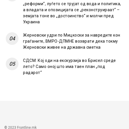
„реформи“, луѓето се трујат од вода и политика,
а владата и опозицијата се „реконструираат“ –
земјата тоне во „достоинство“ и молчи пред
Украина
Жерновски удри по Мицкоски за навредите кон
граѓаните, ВМРО-ДПМНЕ возврати дека токму
Жерновски живее на државна сметка
СДСМ: Кој оди на екскурзија во Брисел среде
лето? Само оној што има таен план „под
радарот“
© 2023 Frontline.mk