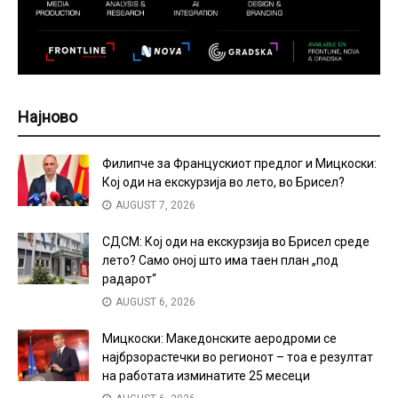
Најново
Филипче за Францускиот предлог и Мицкоски:
Кој оди на екскурзија во лето, во Брисел?
AUGUST 7, 2026
СДСМ: Кој оди на екскурзија во Брисел среде
лето? Само оној што има таен план „под
радарот“
AUGUST 6, 2026
Мицкоски: Македонските аеродроми се
најбрзорастечки во регионот – тоа е резултат
на работата изминатите 25 месеци