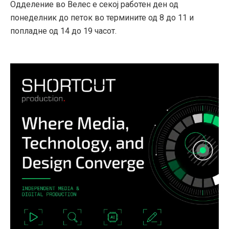
Одделение во Велес е секој работен ден од
понеделник до петок во термините од 8 до 11 и
попладне од 14 до 19 часот.