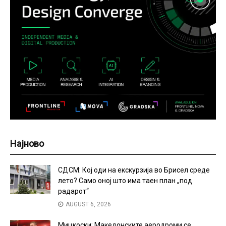
Најново
СДСМ: Кој оди на екскурзија во Брисел среде
лето? Само оној што има таен план „под
радарот“
AUGUST 6, 2026
Мицкоски: Македонските аеродроми се