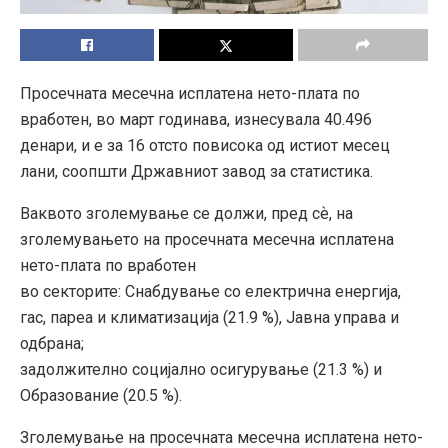
Просечната месечна исплатена нето-плата по
вработен, во март годинава, изнесувала 40.496
денари, и е за 16 отсто повисока од истиот месец
лани, соопшти Државниот завод за статистика.
Ваквото зголемување се должи, пред сѐ, на
зголемувањето на просечната месечна исплатена
нето-плата по вработен
во секторите: Снабдување со електрична енергија,
гас, пареа и климатизација (21.9 %), Јавна управа и
одбрана;
задолжително социјално осигурување (21.3 %) и
Образование (20.5 %).
Зголемување на просечната месечна исплатена нето-