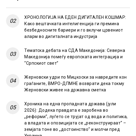
ХРОНОЛОГИЈА НА ЕДЕН ДИГИТАЛЕН КОШМАР:
Како вештачката интелигенција ги премина
безбедносните бариери и го вклучи црвениот
аларм во дигиталната индустрија
Тематска дебата на СДА Македонија: Северна
Македонија помеѓу европската интеграција и
“Српскиот свет”
Жерновски удри по Мицкоски за навредите кон
граѓаните, ВМРО-ДПМНЕ возврати дека токму
Жерновски живее на државна сметка
Хроника на една пропадната држава (јули
2026): Додека правдата е заробена во
„реформи“, луѓето се трујат од вода и политика,
а владата и опозицијата се „реконструираат“ –
земјата тоне во „достоинство“ и молчи пред
Украина