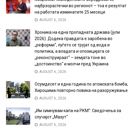
најбрзорастечки во регионот – тоа е резултат
на работата изминатите 25 месеци
AUGUST 6, 2026
Хроника на една пропадната држава (јули
2026): Додека правдата е заробена во
„реформи“, луѓето се трујат од вода и
политика, а владата и опозицијата се
„реконструираат“ – земјата тоне во
„достоинство“ и молчи пред Украина
AUGUST 6, 2026
Осумдесет и една година по атомската бомба,
Хирошима повторно повика на разоружување
AUGUST 6, 2026
„Им симнувам капа на РКМ“: Сведочења за
случајот „Мазут“
AUGUST 6, 2026