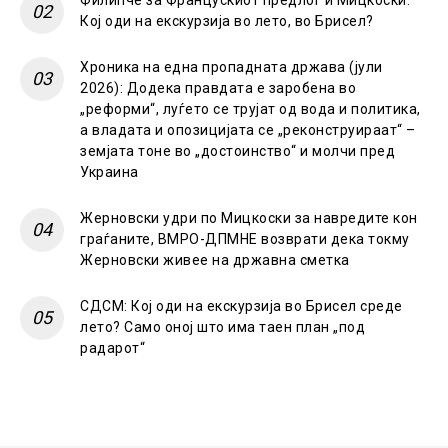
Кој оди на екскурзија во лето, во Брисел?
Хроника на една пропадната држава (јули
2026): Додека правдата е заробена во
„реформи“, луѓето се трујат од вода и политика,
а владата и опозицијата се „реконструираат“ –
земјата тоне во „достоинство“ и молчи пред
Украина
Жерновски удри по Мицкоски за навредите кон
граѓаните, ВМРО-ДПМНЕ возврати дека токму
Жерновски живее на државна сметка
СДСМ: Кој оди на екскурзија во Брисел среде
лето? Само оној што има таен план „под
радарот“