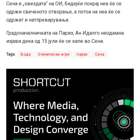
Сена е „ѕвездата“ на ОИ, бидејќи покрај неа ќе се
одржи свеченото отворање, а потоа на неа ќе се
одржат и натпреварувања.
Градоначалничката на Париз, Ан Идалго неодамна
изјави дека од 15 јули ќе се капе во Сена.
Tags:
Вода
Олимписки игри
париз
Сена