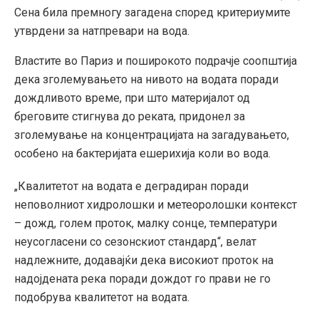
Сена била премногу загадена според критериумите
утврдени за натпревари на вода.
Властите во Париз и поширокото подрачје соопштија
дека зголемувањето на нивото на водата поради
дождливото време, при што материјалот од
бреговите стигнува до реката, придонел за
зголемување на концентрацијата на загадувањето,
особено на бактеријата ешерихија коли во вода.
„Квалитетот на водата е деградиран поради
неповолниот хидролошки и метеоролошки контекст
– дожд, голем проток, малку сонце, температури
неусогласени со сезонскиот стандард“, велат
надлежните, додавајќи дека високиот проток на
надојдената река поради дождот го прави не го
подобрува квалитетот на водата.