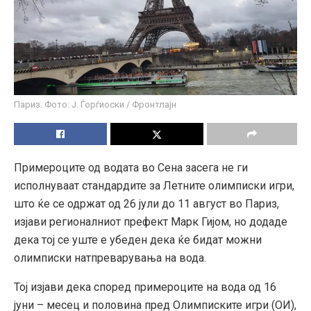
Париз. Фото: Ј. Ѓорѓиоски / Фронтлајн
Примероците од водата во Сена засега не ги
исполнуваат стандардите за Летните олимписки игри,
што ќе се одржат од 26 јули до 11 август во Париз,
изјави регионалниот префект Марк Гијом, но додаде
дека тој се уште е убеден дека ќе бидат можни
олимписки натпреварувања на вода.
Тој изјави дека според примероците на вода од 16
јуни – месец и половина пред Олимписките игри (ОИ),