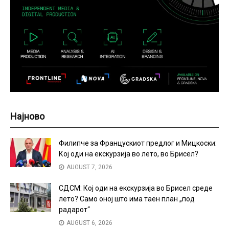
Најново
Филипче за Францускиот предлог и Мицкоски:
Кој оди на екскурзија во лето, во Брисел?
AUGUST 7, 2026
СДСМ: Кој оди на екскурзија во Брисел среде
лето? Само оној што има таен план „под
радарот“
AUGUST 6, 2026