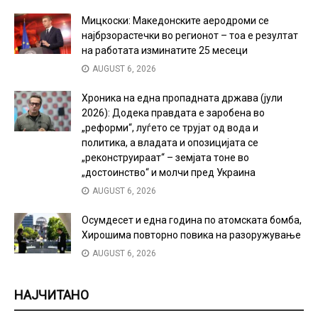
Мицкоски: Македонските аеродроми се
најбрзорастечки во регионот – тоа е резултат
на работата изминатите 25 месеци
AUGUST 6, 2026
Хроника на една пропадната држава (јули
2026): Додека правдата е заробена во
„реформи“, луѓето се трујат од вода и
политика, а владата и опозицијата се
„реконструираат“ – земјата тоне во
„достоинство“ и молчи пред Украина
AUGUST 6, 2026
Осумдесет и една година по атомската бомба,
Хирошима повторно повика на разоружување
AUGUST 6, 2026
НАЈЧИТАНО