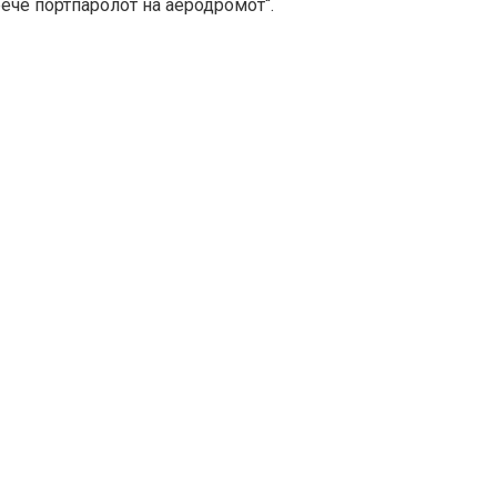
ече портпаролот на аеродромот“.