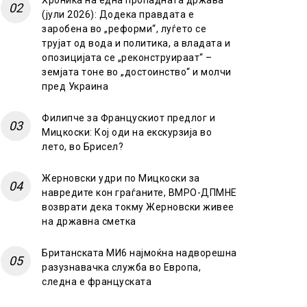
Хроника на една пропадната држава
(јули 2026): Додека правдата е
заробена во „реформи“, луѓето се
трујат од вода и политика, а владата и
опозицијата се „реконструираат“ –
земјата тоне во „достоинство“ и молчи
пред Украина
Филипче за Францускиот предлог и
Мицкоски: Кој оди на екскурзија во
лето, во Брисел?
Жерновски удри по Мицкоски за
навредите кон граѓаните, ВМРО-ДПМНЕ
возврати дека токму Жерновски живее
на државна сметка
Британската МИ6 најмоќна надворешна
разузнавачка служба во Европа,
следна е француската