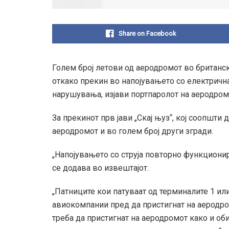
Share on Facebook
Голем број летови од аеродромот во британс
откако прекин во напојувањето со електрична
нарушувања, изјави портпаролот на аеродром
За прекинот прв јави „Скај њуз“, кој соопшти 
аеродромот и во голем број други згради.
„Напојувањето со струја повторно функционира
се додава во извештајот.
„Патниците кои патуваат од терминалите 1 или
авиокомпании пред да пристигнат на аеродром
треба да пристигнат на аеродромот како и об