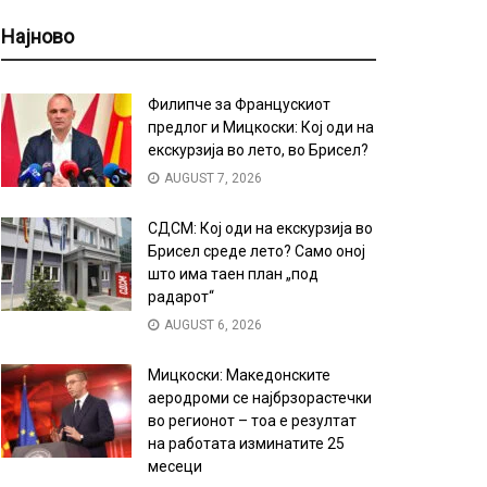
Најново
Филипче за Францускиот
предлог и Мицкоски: Кој оди на
екскурзија во лето, во Брисел?
AUGUST 7, 2026
СДСМ: Кој оди на екскурзија во
Брисел среде лето? Само оној
што има таен план „под
радарот“
AUGUST 6, 2026
Мицкоски: Македонските
аеродроми се најбрзорастечки
во регионот – тоа е резултат
на работата изминатите 25
месеци