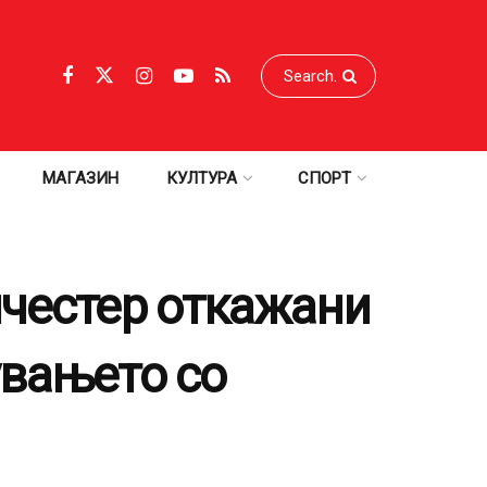
МАГАЗИН
КУЛТУРА
СПОРТ
нчестер откажани
увањето со