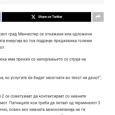
Share on Twitter
киот град Манчестер се откажани или одложени
та енергија во тоа подрачје предизвика големи
от.
дека има прекин со напојувањето со струја на
, но услугите ќе бидат засегнати во текот на денот“,
 2 се советуваат да контактираат со нивните
от. Патниците кои треба да летаат од терминалот 3
ично, освен ако нивната авиокомпанија не ги