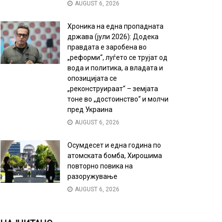
AUGUST 6, 2026
Хроника на една пропадната
држава (јули 2026): Додека
правдата е заробена во
„реформи“, луѓето се трујат од
вода и политика, а владата и
опозицијата се
„реконструираат“ – земјата
тоне во „достоинство“ и молчи
пред Украина
AUGUST 6, 2026
Осумдесет и една година по
атомската бомба, Хирошима
повторно повика на
разоружување
AUGUST 6, 2026