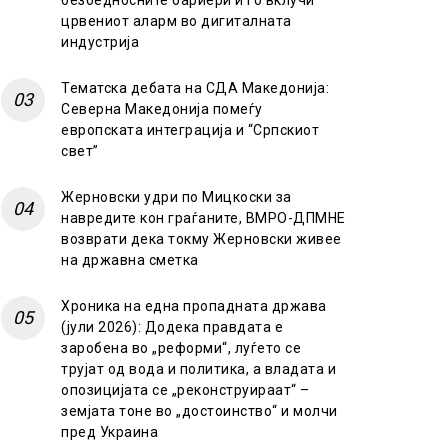
безбедносните бариери и го вклучи
црвениот аларм во дигиталната
индустрија
Тематска дебата на СДА Македонија:
Северна Македонија помеѓу
европската интеграција и “Српскиот
свет”
Жерновски удри по Мицкоски за
навредите кон граѓаните, ВМРО-ДПМНЕ
возврати дека токму Жерновски живее
на државна сметка
Хроника на една пропадната држава
(јули 2026): Додека правдата е
заробена во „реформи“, луѓето се
трујат од вода и политика, а владата и
опозицијата се „реконструираат“ –
земјата тоне во „достоинство“ и молчи
пред Украина