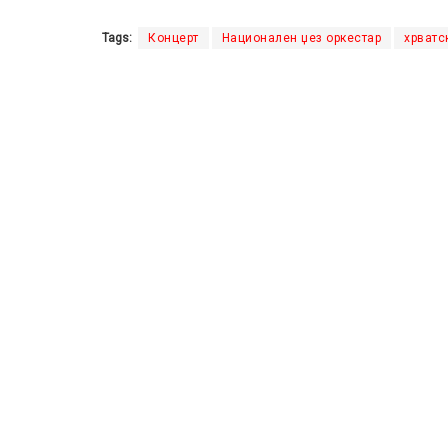
Tags:
Концерт
Национален џез oркестар
хрватс