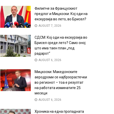
Филипче за Францускиот
предлог и Мицкоски: Кој оди на
екскурзија во лето, во Брисел?
AUGUST 7, 2026
СДСМ: Кој оди на екскурзија во
Брисел среде лето? Само оној
што има таен план „под
радарот“
AUGUST 6, 2026
Мицкоски: Македонските
аеродроми се најбрзорастечки
во регионот – тоа е резултат
на работата изминатите 25
месеци
AUGUST 6, 2026
Хроника на една пропадната