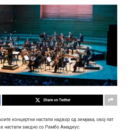
Share on Twitter
ите концертни настапи надвор од земјава, овој пат
 ќе настапи заедно со Рамбо Амадеус.