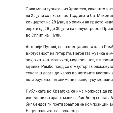
Оваа мини турнеја низ Хрватска, како што ин
на 25 јуни со настап во Тврдината Св. Михов
концертот на 28 јуни, во рамки на првото изда
одржи од 28 до 30 јуни на полуостровот Прир
во Сплит, на 1 јули.
Антоније Пушиќ, познат во јавноста како Рамб
виртуозност на гитарата. Неговата музика е 
рок, хип-хоп, класичен, модерен џез, импров
музика. Рамбо пред се е мајстор за раскажув
секогаш доаѓа до израз во неговите настапи 
повторување на снимени песни, туку мешавин
Публиката во Хрватска ќе има можност да п
изведени во аранжмани за биг бенд состав. 
биг бендот ги претвараат овие композиции в
Националниот џез оркестар.