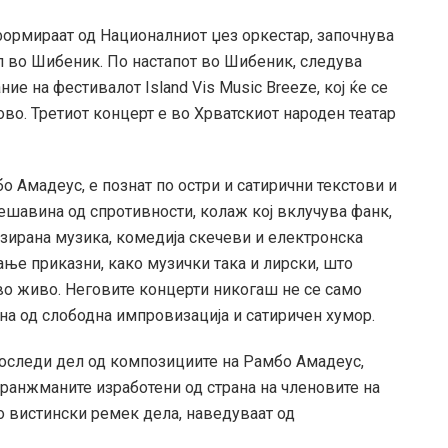
формираат од Националниот џез оркестар, започнува
ил во Шибеник. По настапот во Шибеник, следува
ние на фестивалот Island Vis Music Breeze, кој ќе се
ово. Третиот концерт е во Хрватскиот народен театар
о Амадеус, е познат по остри и сатирични текстови и
мешавина од спротивности, колаж кој вклучува фанк,
изирана музика, комедија скечеви и електронска
ање приказни, како музички така и лирски, што
во живо. Неговите концерти никогаш не се само
а од слободна импровизација и сатиричен хумор.
роследи дел од композициите на Рамбо Амадеус,
Аранжманите изработени од страна на членовите на
о вистински ремек дела, наведуваат од