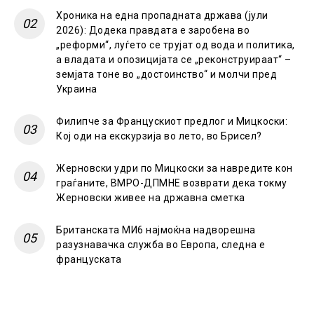
Хроника на една пропадната држава (јули
2026): Додека правдата е заробена во
„реформи“, луѓето се трујат од вода и политика,
а владата и опозицијата се „реконструираат“ –
земјата тоне во „достоинство“ и молчи пред
Украина
Филипче за Францускиот предлог и Мицкоски:
Кој оди на екскурзија во лето, во Брисел?
Жерновски удри по Мицкоски за навредите кон
граѓаните, ВМРО-ДПМНЕ возврати дека токму
Жерновски живее на државна сметка
Британската МИ6 најмоќна надворешна
разузнавачка служба во Европа, следна е
француската