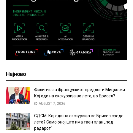
Најново
Филипче за Францускиот предлог и Мицкоски:
Кој оди на екскурзија во лето, во Брисел?
AUGUST 7, 2026
СДСМ: Кој оди на екскурзија во Брисел среде
лето? Само оној што има таен план „под
радарот“