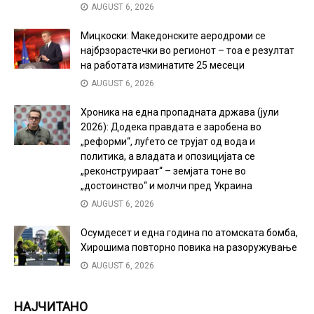
AUGUST 6, 2026
Мицкоски: Македонските аеродроми се
најбрзорастечки во регионот – тоа е резултат
на работата изминатите 25 месеци
AUGUST 6, 2026
Хроника на една пропадната држава (јули
2026): Додека правдата е заробена во
„реформи“, луѓето се трујат од вода и
политика, а владата и опозицијата се
„реконструираат“ – земјата тоне во
„достоинство“ и молчи пред Украина
AUGUST 6, 2026
Осумдесет и една година по атомската бомба,
Хирошима повторно повика на разоружување
AUGUST 6, 2026
НАЈЧИТАНО