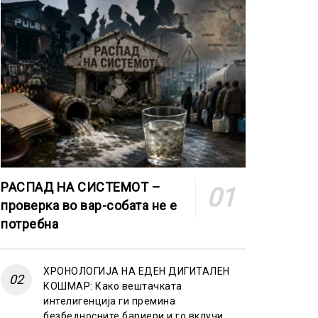
РАСПАД НА СИСТЕМОТ –
проверка во вар-собата не е
потребна
ХРОНОЛОГИЈА НА ЕДЕН ДИГИТАЛЕН
КОШМАР: Како вештачката
интелигенција ги премина
безбедносните бариери и го вклучи