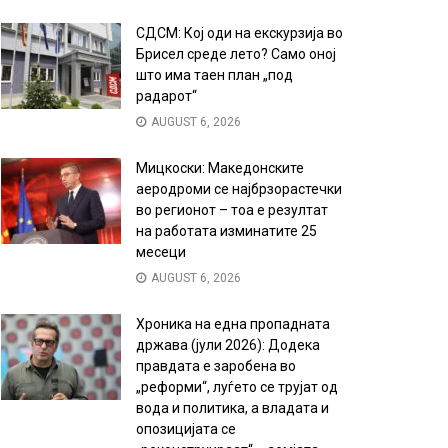
СДСМ: Кој оди на екскурзија во
Брисел среде лето? Само оној
што има таен план „под
радарот“
AUGUST 6, 2026
Мицкоски: Македонските
аеродроми се најбрзорастечки
во регионот – тоа е резултат
на работата изминатите 25
месеци
AUGUST 6, 2026
Хроника на една пропадната
држава (јули 2026): Додека
правдата е заробена во
„реформи“, луѓето се трујат од
вода и политика, а владата и
опозицијата се