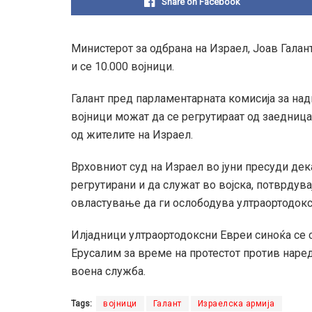
Share on Facebook
Министерот за одбрана на Израел, Јоав Галан
и се 10.000 војници.
Галант пред парламентарната комисија за над
војници можат да се регрутираат од заедница
од жителите на Израел.
Врховниот суд на Израел во јуни пресуди дек
регрутирани и да служат во војска, потврдува
овластување да ги ослободува ултраортодок
Илјадници ултраортодоксни Евреи синоќа се с
Ерусалим за време на протестот против наре
воена служба.
Tags:
војници
Галант
Израелска армија