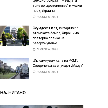
„реконструираат“ – земјата
тоне во „достоинство“ и молчи
пред Украина
AUGUST 6, 2026
Осумдесет и една година по
атомската бомба, Хирошима
повторно повика на
разоружување
AUGUST 6, 2026
„Им симнувам капа на РКМ“:
Сведочења за случајот „Мазут“
AUGUST 6, 2026
НАЈЧИТАНО