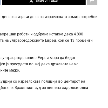
Share on Twitter
т денеска изјави дека на израелската армија потребни
ворешни работи и одбрана истакна дека 4.800
та на ултраортодоксните Евреи, кои се 13 проценти
а ултраортодоксните Евреи мора да бидат
јќи ја пресудата во мај дека државата нема
сните мажи.
удрија со израелската полиција во центарот на
дбата на Врховниот суд за нивната задолжителна