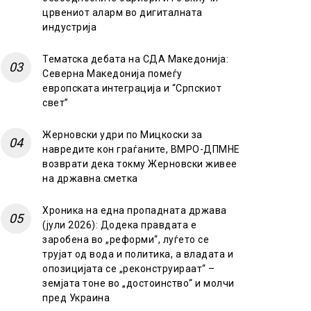
црвениот аларм во дигиталната
индустрија
Тематска дебата на СДА Македонија:
Северна Македонија помеѓу
европската интеграција и “Српскиот
свет”
Жерновски удри по Мицкоски за
навредите кон граѓаните, ВМРО-ДПМНЕ
возврати дека токму Жерновски живее
на државна сметка
Хроника на една пропадната држава
(јули 2026): Додека правдата е
заробена во „реформи“, луѓето се
трујат од вода и политика, а владата и
опозицијата се „реконструираат“ –
земјата тоне во „достоинство“ и молчи
пред Украина