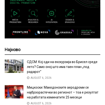
Најново
СДСМ: Кој оди на екскурзија во Брисел среде
лето? Само оној што има таен план „под
радарот“
AUGUST 6, 2026
Мицкоски: Македонските аеродроми се
најбрзорастечки во регионот – тоа е резултат
на работата изминатите 25 месеци
AUGUST 6, 2026