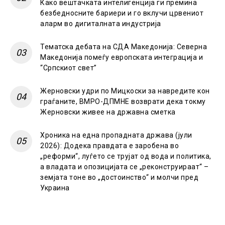
Како вештачката интелигенција ги премина
безбедносните бариери и го вклучи црвениот
аларм во дигиталната индустрија
Тематска дебата на СДА Македонија: Северна
Македонија помеѓу европската интеграција и
“Српскиот свет”
Жерновски удри по Мицкоски за навредите кон
граѓаните, ВМРО-ДПМНЕ возврати дека токму
Жерновски живее на државна сметка
Хроника на една пропадната држава (јули
2026): Додека правдата е заробена во
„реформи“, луѓето се трујат од вода и политика,
а владата и опозицијата се „реконструираат“ –
земјата тоне во „достоинство“ и молчи пред
Украина