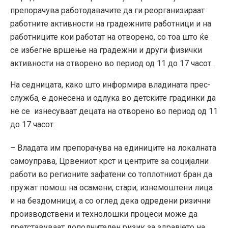
препорачува работодавачите да ги реорганизираат
работните активности на градежните работници и на
работниците кои работат на отворено, со тоа што ќе
се избегне вршење на градежни и други физички
активности на отворено во период од 11 до 17 часот.
На седницата, како што информира владината прес-
служба, е донесена и одлука во детските градинки да
не се изнесуваат децата на отворено во период од 11
до 17 часот.
– Владата им препорачува на единиците на локалната
самоуправа, Црвениот крст и центрите за социјални
работи во регионите зафатени со топлотниот бран да
пружат помош на осамени, стари, изнемоштени лица
и на бездомници, a со оглед дека одредени ризични
производствени и технолошки процеси може да
претставуваат дополнителен ризик за здравјето на