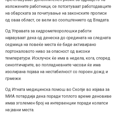
изложените работници, се потсетуваат работодавците
на обврската за почитување на законските прописи
од оваа област, се вели во соопштението од Владата.
Од Управата за хидрометеоролошки работи
најавуваат дека од денеска до средината на следната
седмица на повеќе места ќе биде активирано
портокаловото ниво за опасност од високи
температури. Исклучок ќе има в недела, кога, според
синоптичарите, во попладневните часови ќе има
изолирана појава на нестабилност со пороен дожд и
грмежи.
Од Итната медицинска помош во Скопје во изјава за
МИА потврдија дека поради топлото време деновиве
имаа зголемен број на интервенции поради колапси
на јавни места.