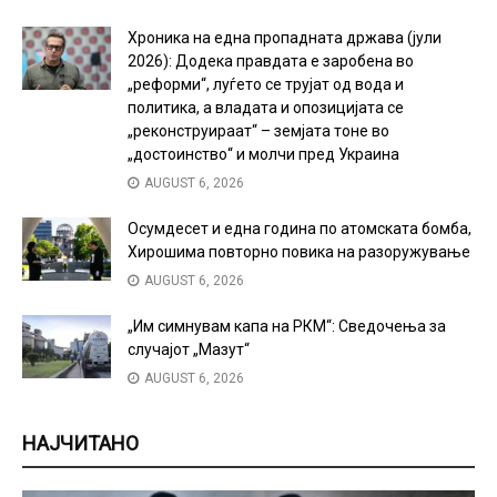
Хроника на една пропадната држава (јули
2026): Додека правдата е заробена во
„реформи“, луѓето се трујат од вода и
политика, а владата и опозицијата се
„реконструираат“ – земјата тоне во
„достоинство“ и молчи пред Украина
AUGUST 6, 2026
Осумдесет и една година по атомската бомба,
Хирошима повторно повика на разоружување
AUGUST 6, 2026
„Им симнувам капа на РКМ“: Сведочења за
случајот „Мазут“
AUGUST 6, 2026
НАЈЧИТАНО