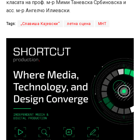
класата на проф. м-р Мими Таневска Србиновска и
асс. м-р Ангелчо Илиевски.
Tags:
„Славиша Кајевски“
летна сцена
МНТ