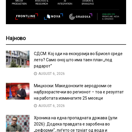
Најново
СДСМ: Кој оди на екскурзија во Брисел среде
лето? Само оној што има таен план „под
радарот“
AUGUST 6, 2026
Мицкоски: Македонските аеродроми се
најбрзорастечки во регионот – тоа е резултат
на работата изминатите 25 месеци
AUGUST 6, 2026
Хроника на една пропадната држава (јули
2026): Додека правдата е заробена во
„реформи“, луѓето се трујат од вода и