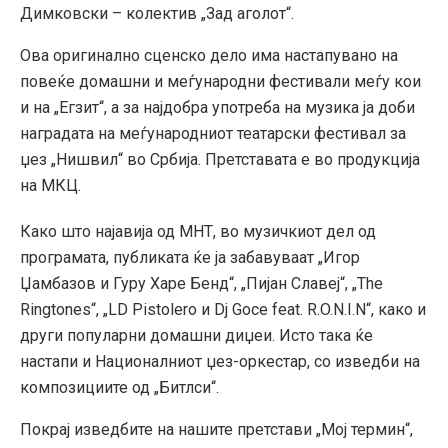
Димковски – колектив „Зад аголот“.
Ова оригинално сценско дело има настапувано на
повеќе домашни и меѓународни фестивали меѓу кои
и на „Егзит“, а за најдобра употреба на музика ја доби
наградата на меѓународниот театарски фестивал за
џез „Нишвил“ во Србија. Претставата е во продукција
на МКЦ.
Како што најавија од МНТ, во музичкиот дел од
програмата, публиката ќе ја забавуваат „Игор
Џамбазов и Гуру Харе Бенд“, „Пијан Славеј“, „The
Ringtones“, „LD Pistolero и Dj Goce feat. R.O.Ν.Ι.Ν“, како и
други популарни домашни диџеи. Исто така ќе
настапи и Националниот џез-оркестар, со изведби на
композициите од „Битлси“.
Покрај изведбите на нашите претстави „Мој термин“,