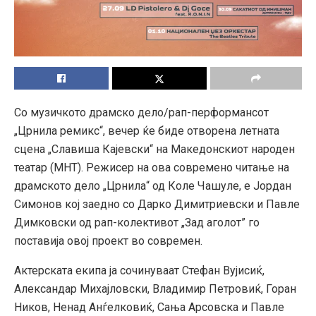
Со музичкото драмско дело/рап-перформансот
„Црнила ремикс“, вечер ќе биде отворена летната
сцена „Славиша Кајевски“ на Македонскиот народен
театар (МНТ). Режисер на ова современо читање на
драмското дело „Црнила“ од Коле Чашуле, е Јордан
Симонов кој заедно со Дарко Димитриевски и Павле
Димковски од рап-колективот „Зад аголот” го
поставија овој проект во современ.
Актерската екипа ја сочинуваат Стефан Вујисиќ,
Александар Михајловски, Владимир Петровиќ, Горан
Ников, Ненад Анѓелковиќ, Сања Арсовска и Павле