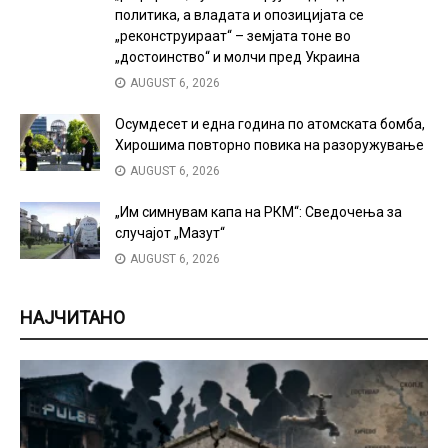
политика, а владата и опозицијата се
„реконструираат“ – земјата тоне во
„достоинство“ и молчи пред Украина
AUGUST 6, 2026
Осумдесет и една година по атомската бомба,
Хирошима повторно повика на разоружување
AUGUST 6, 2026
„Им симнувам капа на РКМ“: Сведочења за
случајот „Мазут“
AUGUST 6, 2026
НАЈЧИТАНО