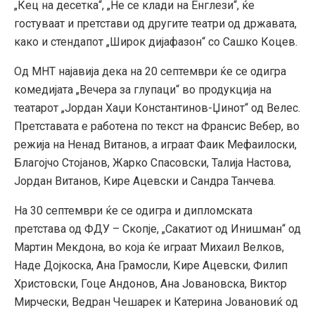
„Кец на десетка“, „Не се клади на Енглези“, ќе
гостуваат и претстави од другите театри од државата,
како и стендапот „Широк дијафазон“ со Сашко Коцев.
Од МНТ најавија дека на 20 септември ќе се одигра
комедијата „Вечера за глупаци“ во продукција на
театарот „Јордан Хаџи Константинов-Џинот“ од Велес.
Претставата е работена по текст на Франсис Вебер, во
режија на Ненад Витанов, а играат Фаик Мефаилоски,
Благојчо Стојанов, Жарко Спасовски, Талија Настова,
Јордан Витанов, Кире Ацевски и Сандра Танчева.
На 30 септември ќе се одигра и дипломската
претстава од ФДУ – Скопје, „Сакатиот од Инишман“ од
Мартин Мекдона, во која ќе играат Михаил Велков,
Наде Дојкоска, Ана Грамосли, Кире Ацевски, Филип
Христовски, Гоце Андонов, Ана Јовановска, Виктор
Мирчески, Ведран Чешарек и Катерина Јовановиќ од