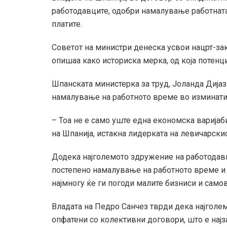
работодавците, одобри намалување работната 
платите.
Советот на министри денеска усвои нацрт-зако
опишаа како историска мерка, од која потенц
Шпанската министерка за труд, Јоланда Дијаз
намалување на работното време во изминатит
– Тоа не е само уште една економска варијаби
на Шпанија, истакна лидерката на левичарскио
Додека најголемото здружение на работодавц
постепено намалување на работното време и
најмногу ќе ги погоди малите бизниси и само
Владата на Педро Санчез тврди дека најголе
опфатени со колективни договори, што е најза