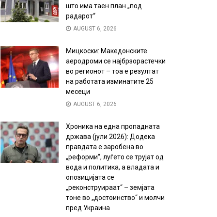
што има таен план „под
радарот“
AUGUST 6, 2026
Мицкоски: Македонските
аеродроми се најбрзорастечки
во регионот – тоа е резултат
на работата изминатите 25
месеци
AUGUST 6, 2026
Хроника на една пропадната
држава (јули 2026): Додека
правдата е заробена во
„реформи“, луѓето се трујат од
вода и политика, а владата и
опозицијата се
„реконструираат“ – земјата
тоне во „достоинство“ и молчи
пред Украина