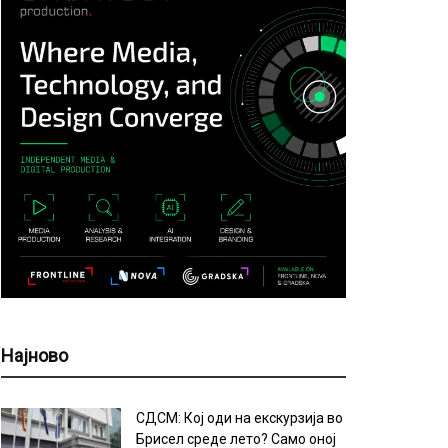
Најново
СДСМ: Кој оди на екскурзија во
Брисел среде лето? Само оној