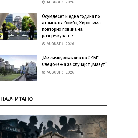
AUGUST 6, 2026
Осумдесет и една година по
атомската бомба, Хирошима
повторно повика на
разоружување
AUGUST 6, 2026
„Им симнувам капа на РКМ“:
Сведочења за случајот „Мазут“
AUGUST 6, 2026
НАЈЧИТАНО