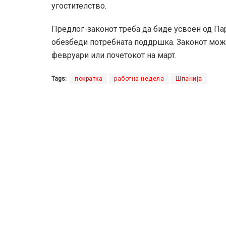
угостителство.
Предлог-законот треба да биде усвоен од Пар
обезбеди потребната поддршка. Законот може 
февруари или почетокот на март.
Tags:
пократка
работна недела
Шпанија