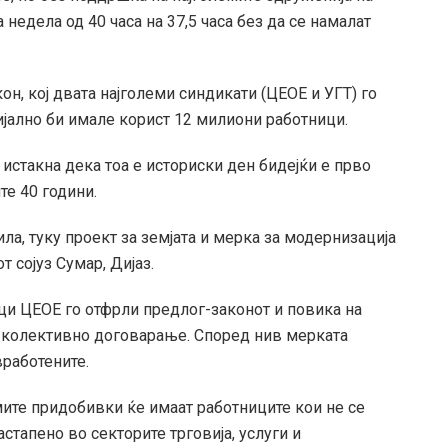
недела од 40 часа на 37,5 часа без да се намалат
н, кој двата најголеми синдикати (ЦЕОЕ и УГТ) го
ијално би имале корист 12 милиони работници.
 истакна дека тоа е историски ден бидејќи е прво
е 40 години.
ла, туку проект за земјата и мерка за модернизација
т сојуз Сумар, Дијаз.
и ЦЕОЕ го отфрли предлог-законот и повика на
 колективно договарање. Според нив мерката
вработените.
мите придобивки ќе имаат работниците кои не се
стапено во секторите трговија, услуги и