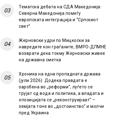
Тематска дебата на СДА Македонија:
Северна Македонија помеѓу
европската интеграција и “Српскиот
свет”
Жерновски удри по Мицкоски за
навредите кон граѓаните, ВМРО-ДПМНЕ
возврати дека токму Жерновски живее
на државна сметка
Хроника на една пропадната држава
(јули 2026): Додека правдата е
заробена во „реформи“, луѓето се
трујат од вода и политика, а владата и
опозицијата се „реконструираат“ –
земјата тоне во „достоинство“ и молчи
пред Украина