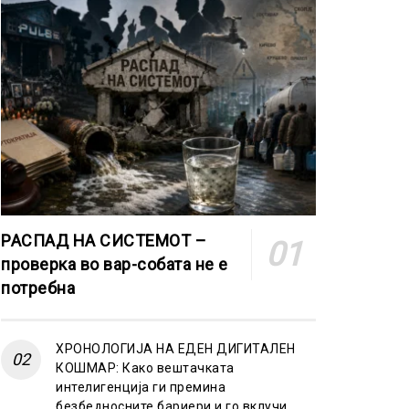
РАСПАД НА СИСТЕМОТ –
проверка во вар-собата не е
потребна
ХРОНОЛОГИЈА НА ЕДЕН ДИГИТАЛЕН
КОШМАР: Како вештачката
интелигенција ги премина
безбедносните бариери и го вклучи