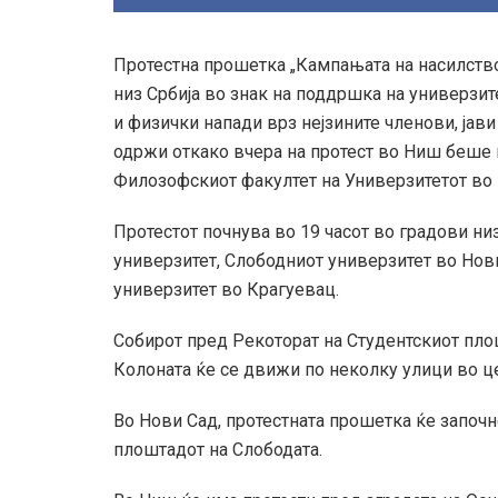
Протестна прошетка „Кампањата на насилство
низ Србија во знак на поддршка на универзит
и физички напади врз нејзините членови, јави
одржи откако вчера на протест во Ниш беше 
Филозофскиот факултет на Универзитетот во 
Протестот почнува во 19 часот во градови ни
универзитет, Слободниот универзитет во Нов
универзитет во Крагуевац.
Собирот пред Рекоторат на Студентскиот плош
Колоната ќе се движи по неколку улици во ц
Во Нови Сад, протестната прошетка ќе започне
плоштадот на Слободата.