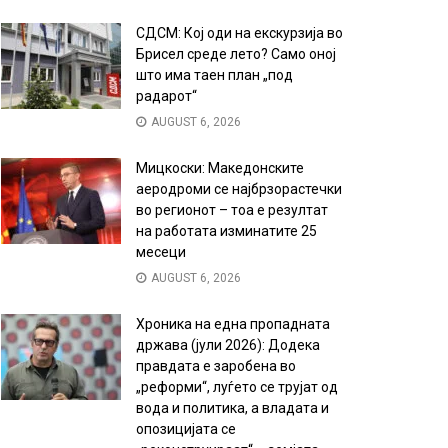
СДСМ: Кој оди на екскурзија во
Брисел среде лето? Само оној
што има таен план „под
радарот“
AUGUST 6, 2026
Мицкоски: Македонските
аеродроми се најбрзорастечки
во регионот – тоа е резултат
на работата изминатите 25
месеци
AUGUST 6, 2026
Хроника на една пропадната
држава (јули 2026): Додека
правдата е заробена во
„реформи“, луѓето се трујат од
вода и политика, а владата и
опозицијата се