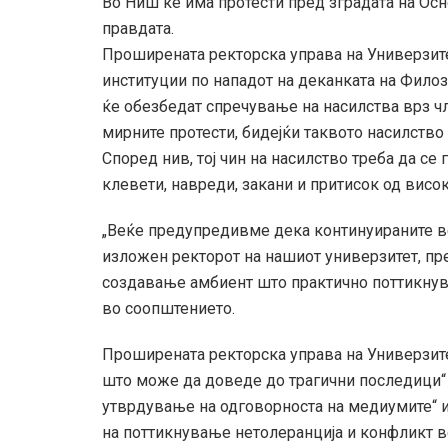
Во Ниш ќе има протести пред зградата на Осн
правдата.
Проширената ректорска управа на Универзите
институции по нападот на деканката на Фил
ќе обезбедат спречување на насилства врз чл
мирните протести, бидејќи таквото насилство 
Според нив, тој чин на насилство треба да се
клевети, навреди, закани и притисок од висо
„Веќе предупредивме дека континуираните ве
изложен ректорот на нашиот универзитет, пре
создавање амбиент што практично поттикнува
во соопштението.
Проширената ректорска управа на Универзитет
што може да доведе до трагични последици“ 
утврдување на одговорноста на медиумите“ и 
на поттикнување нетолеранција и конфликт во