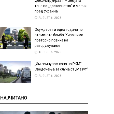
„реконструираат“ – земјата
тоне во „достоинство“ и молчи
пред Украина
AUGUST 6, 2026
Осумдесет и една година по
атомската бомба, Хирошима
повторно повика на
разоружување
AUGUST 6, 2026
„Им симнувам капа на РКМ“:
Сведочења за случајот „Мазут“
AUGUST 6, 2026
НАЈЧИТАНО