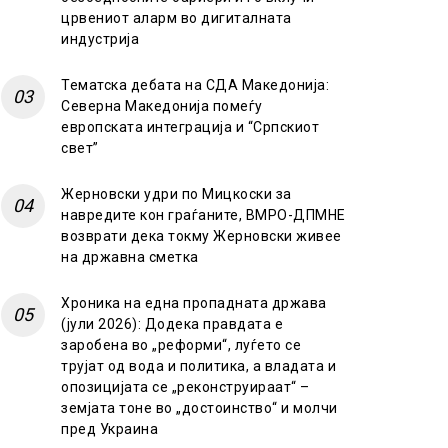
црвениот аларм во дигиталната
индустрија
Тематска дебата на СДА Македонија:
Северна Македонија помеѓу
европската интеграција и “Српскиот
свет”
Жерновски удри по Мицкоски за
навредите кон граѓаните, ВМРО-ДПМНЕ
возврати дека токму Жерновски живее
на државна сметка
Хроника на една пропадната држава
(јули 2026): Додека правдата е
заробена во „реформи“, луѓето се
трујат од вода и политика, а владата и
опозицијата се „реконструираат“ –
земјата тоне во „достоинство“ и молчи
пред Украина