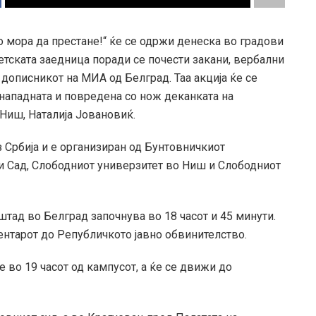
 мора да престане!“ ќе се одржи денеска во градови
етската заедница поради се почести закани, вербални
 дописникот на МИА од Белград. Таа акција ќе се
нападната и повредена со нож деканката на
Ниш, Наталија Јовановиќ.
з Србија и е организиран од Бунтовничкиот
и Сад, Слободниот универзитет во Ниш и Слободниот
тад во Белград започнува во 18 часот и 45 минути.
ентарот до Републичкото јавно обвинителство.
 во 19 часот од кампусот, а ќе се движи до