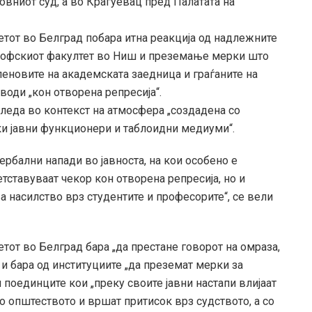
овниот суд, а во Крагуевац пред Палатата на
тот во Белград побара итна реакција од надлежните
озофскиот факултет во Ниш и преземање мерки што
еновите на академската заедница и граѓаните на
води „кон отворена репресија“.
 гледа во контекст на атмосфера „создадена со
ки јавни функционери и таблоидни медиуми“.
рбални напади во јавноста, на кои особено е
тставуваат чекор кон отворена репресија, но и
 насилство врз студентите и професорите“, се вели
от во Белград бара „да престане говорот на омраза,
и бара од институциите „да преземат мерки за
поединците кои „преку своите јавни настапи влијаат
 општеството и вршат притисок врз судството, а со